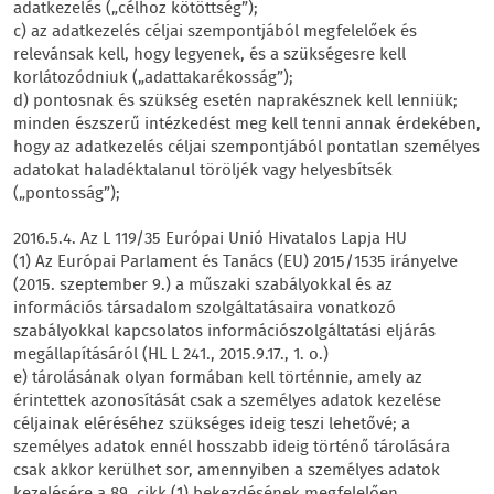
adatkezelés („célhoz kötöttség”);
c) az adatkezelés céljai szempontjából megfelelőek és
relevánsak kell, hogy legyenek, és a szükségesre kell
korlátozódniuk („adattakarékosság”);
d) pontosnak és szükség esetén naprakésznek kell lenniük;
minden észszerű intézkedést meg kell tenni annak érdekében,
hogy az adatkezelés céljai szempontjából pontatlan személyes
adatokat haladéktalanul töröljék vagy helyesbítsék
(„pontosság”);
2016.5.4. Az L 119/35 Európai Unió Hivatalos Lapja HU
(1) Az Európai Parlament és Tanács (EU) 2015/1535 irányelve
(2015. szeptember 9.) a műszaki szabályokkal és az
információs társadalom szolgáltatásaira vonatkozó
szabályokkal kapcsolatos információszolgáltatási eljárás
megállapításáról (HL L 241., 2015.9.17., 1. o.)
e) tárolásának olyan formában kell történnie, amely az
érintettek azonosítását csak a személyes adatok kezelése
céljainak eléréséhez szükséges ideig teszi lehetővé; a
személyes adatok ennél hosszabb ideig történő tárolására
csak akkor kerülhet sor, amennyiben a személyes adatok