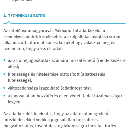
4. TECHNIKAI ADATOK
Az infoMosonmagyaróvár Médiaportál adatkezelői a
személyes adatok kezeléséhez a szolgáltatás nyújtása során
alkalmazott informatikai eszközöket úgy választja meg és
üzemelteti, hogy a kezelt adat:
az arra feljogosítottak számára hozzáférhető (rendelkezésre
állás);
hitelessége és hitelesítése biztosított (adatkezelés
hitelessége);
változatlansága igazolható (adatintegritás);
a jogosulatlan hozzáférés ellen védett (adat bizalmassága)
legyen.
Az adatkezelők kijelentik, hogy az adatokat megfelelő
intézkedésekkel védik a jogosulatlan hozzáférés,
megváltoztatás, továbbítás, nyilvánosságra hozatal, törlés