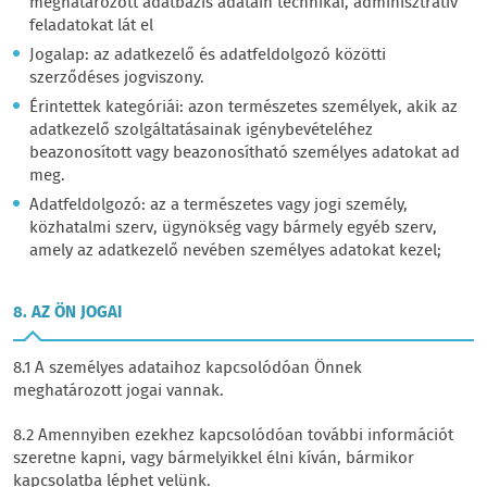
meghatározott adatbázis adatain technikai, adminisztratív
feladatokat lát el
Jogalap: az adatkezelő és adatfeldolgozó közötti
szerződéses jogviszony.
Érintettek kategóriái: azon természetes személyek, akik az
adatkezelő szolgáltatásainak igénybevételéhez
beazonosított vagy beazonosítható személyes adatokat ad
meg.
Adatfeldolgozó: az a természetes vagy jogi személy,
közhatalmi szerv, ügynökség vagy bármely egyéb szerv,
amely az adatkezelő nevében személyes adatokat kezel;
8. AZ ÖN JOGAI
8.1 A személyes adataihoz kapcsolódóan Önnek
meghatározott jogai vannak.
8.2 Amennyiben ezekhez kapcsolódóan további információt
szeretne kapni, vagy bármelyikkel élni kíván, bármikor
kapcsolatba léphet velünk.