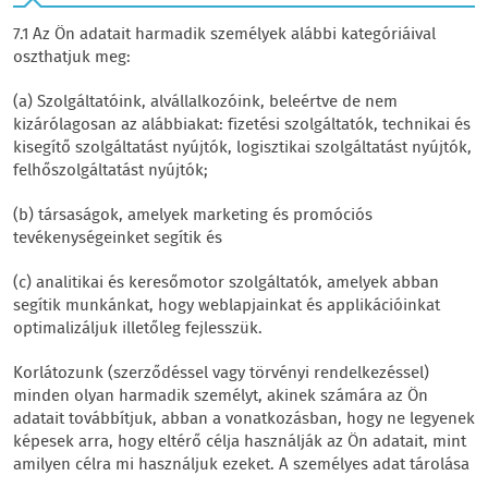
7.1 Az Ön adatait harmadik személyek alábbi kategóriáival
oszthatjuk meg:
(a) Szolgáltatóink, alvállalkozóink, beleértve de nem
kizárólagosan az alábbiakat: fizetési szolgáltatók, technikai és
kisegítő szolgáltatást nyújtók, logisztikai szolgáltatást nyújtók,
felhőszolgáltatást nyújtók;
(b) társaságok, amelyek marketing és promóciós
tevékenységeinket segítik és
(c) analitikai és keresőmotor szolgáltatók, amelyek abban
segítik munkánkat, hogy weblapjainkat és applikációinkat
optimalizáljuk illetőleg fejlesszük.
Korlátozunk (szerződéssel vagy törvényi rendelkezéssel)
minden olyan harmadik személyt, akinek számára az Ön
adatait továbbítjuk, abban a vonatkozásban, hogy ne legyenek
képesek arra, hogy eltérő célja használják az Ön adatait, mint
amilyen célra mi használjuk ezeket. A személyes adat tárolása