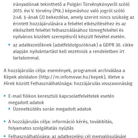
irányadónak tekinthető a Polgári Törvénykönyvről szóló
2013. évi V. törvény (Ptk.) képmáshoz való jogról szóló
2:48. §-ának (2) bekezdése, amely szerint nincs szükség az
érintett hozzájárulására a felvétel elkészítéséhez és az
elkészített felvétel felhasználásához tömegfelvétel és
nyilvános közéleti szereplésről készült felvétel esetén.
az adatkezelőknek (adatfeldolgozóknak) a GDPR 30. cikke
alapján nyilvántartást kell vezetniük a rendeletben írt
tartalommal.
A hozzájárulás célja: események, programok archiválása a
Képek aloldalon (http://m.infomovar.hu/kepek), illetve a
Hírek között Felhasználhatósága: hozzájárulás visszavonásáig
E-mail fiókon keresztüli kapcsolatfelvételek esetén
megadott adatok
Üzenetküldés során megadott adatok
A hozzájárulás célja: információ kérés, továbbítás,
folyamatos szolgáltatás nyújtás
Felhasználhatósága: az adatkezelési cél megvalósulásáig