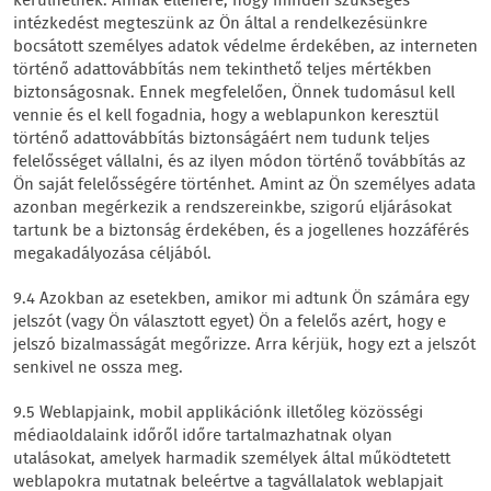
kerülhetnek. Annak ellenére, hogy minden szükséges
intézkedést megteszünk az Ön által a rendelkezésünkre
bocsátott személyes adatok védelme érdekében, az interneten
történő adattovábbítás nem tekinthető teljes mértékben
biztonságosnak. Ennek megfelelően, Önnek tudomásul kell
vennie és el kell fogadnia, hogy a weblapunkon keresztül
történő adattovábbítás biztonságáért nem tudunk teljes
felelősséget vállalni, és az ilyen módon történő továbbítás az
Ön saját felelősségére történhet. Amint az Ön személyes adata
azonban megérkezik a rendszereinkbe, szigorú eljárásokat
tartunk be a biztonság érdekében, és a jogellenes hozzáférés
megakadályozása céljából.
9.4 Azokban az esetekben, amikor mi adtunk Ön számára egy
jelszót (vagy Ön választott egyet) Ön a felelős azért, hogy e
jelszó bizalmasságát megőrizze. Arra kérjük, hogy ezt a jelszót
senkivel ne ossza meg.
9.5 Weblapjaink, mobil applikációnk illetőleg közösségi
médiaoldalaink időről időre tartalmazhatnak olyan
utalásokat, amelyek harmadik személyek által működtetett
weblapokra mutatnak beleértve a tagvállalatok weblapjait