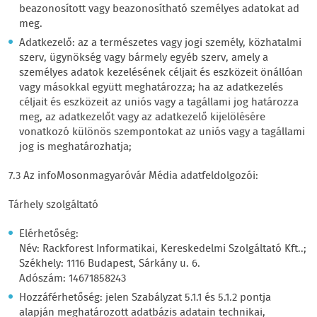
beazonosított vagy beazonosítható személyes adatokat ad
meg.
Adatkezelő: az a természetes vagy jogi személy, közhatalmi
szerv, ügynökség vagy bármely egyéb szerv, amely a
személyes adatok kezelésének céljait és eszközeit önállóan
vagy másokkal együtt meghatározza; ha az adatkezelés
céljait és eszközeit az uniós vagy a tagállami jog határozza
meg, az adatkezelőt vagy az adatkezelő kijelölésére
vonatkozó különös szempontokat az uniós vagy a tagállami
jog is meghatározhatja;
7.3 Az infoMosonmagyaróvár Média adatfeldolgozói:
Tárhely szolgáltató
Elérhetőség:
Név: Rackforest Informatikai, Kereskedelmi Szolgáltató Kft..;
Székhely: 1116 Budapest, Sárkány u. 6.
Adószám: 14671858243
Hozzáférhetőség: jelen Szabályzat 5.1.1 és 5.1.2 pontja
alapján meghatározott adatbázis adatain technikai,