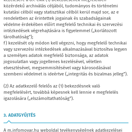
kezelésére a 89. cikk (1) bekezdésének megfelelően
közérdekű archiválás céljából, tudományos és történelmi
kutatási célból vagy statisztikai célból kerül majd sor, az e
rendeletben az érintettek jogainak és szabadságainak
védelme érdekében előírt megfelelő technikai és szervezési
intézkedések végrehajtására is figyelemmel („korlátozott
tárolhatóság”);
f) kezelését oly módon kell végezni, hogy megfelelő technikai
vagy szervezési intézkedések alkalmazásával biztosítva legyen
a személyes adatok megfelelő biztonsága, az adatok
jogosulatlan vagy jogellenes kezelésével, véletlen
elvesztésével, megsemmisítésével vagy károsodásával
szembeni védelmet is ideértve („integritás és bizalmas jelleg”).
(2) Az adatkezelő felelős az (1) bekezdésnek való
megfelelésért, továbbá képesnek kell lennie e megfelelés
igazolására („elszámoltathatóság”).
3. ADATGYŰJTÉS
A m.infomovar.hu weboldal tevékenységének adatkezelései