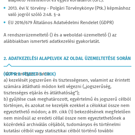
alapvető feltételeiről és egyes korlátairól (Grt.):
2013. évi V. törvény - Polgári Törvénykönyv (Ptk.) képmáshoz
való jogról szóló 2:48. §-a
EU 2016/679 Általános Adatvédelmi Rendelet (GDPR)
A rendszerüzemeltető () és a weboldal-üzemeltető () az
alábbiakban ismerteti adatkezelési gyakorlatát.
2. ADATKEZELÉSI ALAPELVEK AZ OLDAL ÜZEMELTETÉSE SORÁN
(1) A személyes adatok:
(GDPR II. FEJEZET 5. CIKK)
a) kezelését jogszerűen és tisztességesen, valamint az érintett
számára átlátható módon kell végezni („jogszerűség,
tisztességes eljárás és átláthatóság”);
b) gyűjtése csak meghatározott, egyértelmű és jogszerű célból
történjen, és azokat ne kezeljék ezekkel a célokkal össze nem
egyeztethető módon; a 89. cikk (1) bekezdésének megfelelően
nem minősül az eredeti céllal össze nem egyeztethetőnek a
közérdekű archiválás céljából, tudományos és történelmi
kutatási célból vagy statisztikai célból történő további