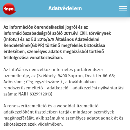
Adatvédelem
Az információs önrendelkezési jogról és az
információszabadságról szóló 2011.évi CXII. törvénynek
(Infotv.) és az EU 2016/679 Általános Adatvédelmi
Rendeletének(GDPR) történő megfelelés biztosítása
érdekében, személyes adatok megbízásból történő
feldolgozása vonatkozásában.
Az InfoVáros nemzetközi internetes portálrendszer
üzemeltetője, az (Székhely: 9400 Sopron, Deák tér 66-68;
Adószám: ; Cégjegyzékszám: )., a továbbiakban
rendszerüzemeltető - adatkezelő - adatkezelési nyilvántartási
száma: NAIH-63299/2013)
A rendszerüzemeltető és a weboldal-üzemeltető
adatkezelőként tiszteletben tartják mindazon személyek
magánszféráját, akik számukra személyes adatot adnak át és
elkötelezett ezek védelmében.