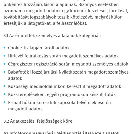
önkéntes hozzájáruláson alapulnak. Bizonyos esetekben
azonban a megadott adatok egy körének kezelését, tárolását,
továbbítását jogszabályok teszik kötelezővé, melyről külön
értesítjük a látogatókat, a felhasználókat.
3.1 Az érintettek személyes adatainak kategóriái:
Cookie-k alapján tárolt adatok
Hírlevél feliratkozás során megadott személyes adatok
Cégregiszter regisztráció során megadott személyes adatok
Babafotók Hozzájárulási Nyilatkozatán megadott személyes
adatok
Közösségi médiaoldalunkon keresztül megadott adatok
Közszerepléseken, egyéb programokon készült fotók
E-mail fiókon keresztüli kapcsolatfelvételek esetén
megadott adatok
3.2 Adatkezelési felelősségek köre
Az infoMosonmagyaróvár Médiaportál által kezelt adatok