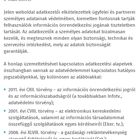
Jelen weboldal adatkezelői elkötelezettek ügyfelei és partnerei
személyes adatainak védelmében, kiemelten fontosnak tartják
felhasználóik információs önrendelkezési jogának tiszteletben
tartását. Az adatkezelők a személyes adatokat bizalmasan
kezelik, és megtesznek minden olyan biztonsági, technikai és
szervezési intézkedést, mely az adatok biztonságát
garantálják.
A honlap üzemeltetésével kapcsolatos adatkezelési alapelvek
összhangban vannak az adatvédelemmel kapcsolatos hatályos
jogszabályokkal, így különösen az alábbiakkal:
2011. évi CXII. törvény – az információs önrendelkezési jogról
és az információszabadságról (a továbbiakban Infotv.,
adatvédelmi törvény);
2001. évi CVIII. törvény – az elektronikus kereskedelmi
szolgáltatások, valamint az információs társadalommal
összefüggő szolgáltatások egyes kérdéseiről (Eker. tv.);
2008. évi XLVIII. törvény - a gazdasági reklámtevékenység