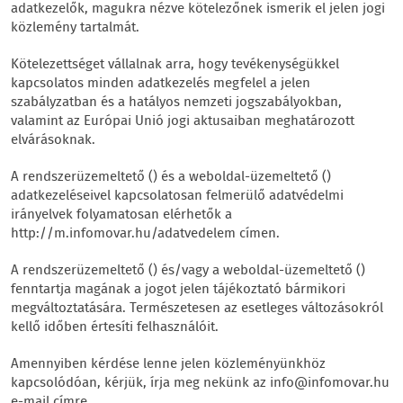
adatkezelők, magukra nézve kötelezőnek ismerik el jelen jogi
közlemény tartalmát.
Kötelezettséget vállalnak arra, hogy tevékenységükkel
kapcsolatos minden adatkezelés megfelel a jelen
szabályzatban és a hatályos nemzeti jogszabályokban,
valamint az Európai Unió jogi aktusaiban meghatározott
elvárásoknak.
A rendszerüzemeltető () és a weboldal-üzemeltető ()
adatkezeléseivel kapcsolatosan felmerülő adatvédelmi
irányelvek folyamatosan elérhetők a
http://m.infomovar.hu/adatvedelem címen.
A rendszerüzemeltető () és/vagy a weboldal-üzemeltető ()
fenntartja magának a jogot jelen tájékoztató bármikori
megváltoztatására. Természetesen az esetleges változásokról
kellő időben értesíti felhasználóit.
Amennyiben kérdése lenne jelen közleményünkhöz
kapcsolódóan, kérjük, írja meg nekünk az info@infomovar.hu
e-mail címre.