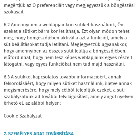
megértjük az Ö preferenciáit vagy megjegyezzük a böngészési
szokásait.
6.2 Amennyiben a weblapjainkon sütiket használunk, Ön
ezeket a sütiket bármikor letilthatja. Ezt olyan módon teheti
meg, hogy böngészőjében aktiválja azt a funkciót, amely a
sütibeállításokat tudja letiltani. Megjegyezzük ugyanakkor,
hogy amennyiben az összes sütit letiltja a böngészőjében,
előfordulhat, hogy nem lesz képes weblapjaink egyes részeit
látogatni, vagy egyes funkciókat nem tud majd használni.
6.3 A sütikkel kapcsolatos további információért, annak
felsorolásáért, hogy milyen sütiket használunk, illetve annak
megismerésére, hogy mely célból telepítjük ezeket, a süti
szabályzatunk ad további felvilágosítást, amely angol nyelven
érhető el, az alábbi helyen:
Cookie Szabályzat
7. SZEMÉLYES ADAT TOVÁBBÍTÁSA