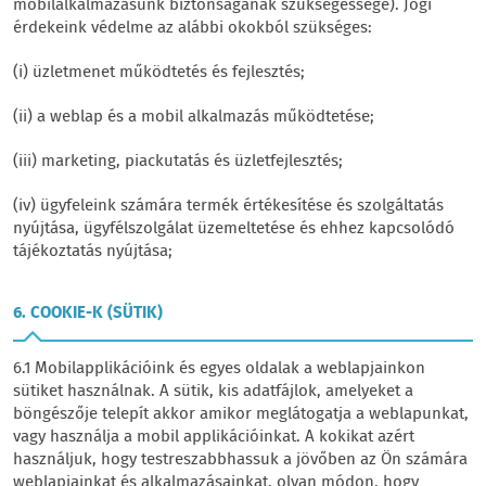
mobilalkalmazásunk biztonságának szükségessége). Jogi
érdekeink védelme az alábbi okokból szükséges:
(i) üzletmenet működtetés és fejlesztés;
(ii) a weblap és a mobil alkalmazás működtetése;
(iii) marketing, piackutatás és üzletfejlesztés;
(iv) ügyfeleink számára termék értékesítése és szolgáltatás
nyújtása, ügyfélszolgálat üzemeltetése és ehhez kapcsolódó
tájékoztatás nyújtása;
6. COOKIE-K (SÜTIK)
6.1 Mobilapplikációink és egyes oldalak a weblapjainkon
sütiket használnak. A sütik, kis adatfájlok, amelyeket a
böngészője telepít akkor amikor meglátogatja a weblapunkat,
vagy használja a mobil applikációinkat. A kokikat azért
használjuk, hogy testreszabbhassuk a jövőben az Ön számára
weblapjainkat és alkalmazásainkat, olyan módon, hogy