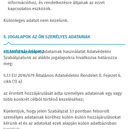
információhoz, és rendelkezésre álljanak az ezzel
kapcsolatos eszközök.
Különleges adatot nem kezelünk.
5. JOGALAPOK AZ ÖN SZEMÉLYES ADATAINAK
5.1 Az Ön személyes adatainak használatát Adatvédelmi
FELHASZNÁLÁSÁHOZ
Szabályzatunk az alábbi jogalapokra hivatkozva határozza
meg:
5.1.1 EU 2016/679 Általános Adatvédelmi Rendelet II. Fejezet 6.
cikk (1) a)
az érintett hozzájárulását adta személyes adatainak egy vagy
több konkrét célból történő kezeléséhez;
Kijelentjük, hogy jelen Szabályzat 3.1 pontban felsorolt
személyes adatainak köréhez külön-külön hozzájárulásokat
kérünk el és az adatokat ezek alapján külön adatbázisban