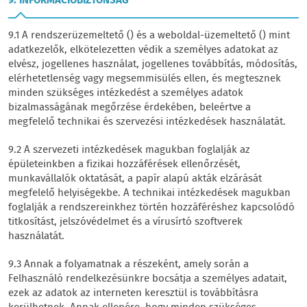
9. INFORMÁCIÓBIZTONSÁG
9.1 A rendszerüzemeltető () és a weboldal-üzemeltető () mint
adatkezelők, elkötelezetten védik a személyes adatokat az
elvész, jogellenes használat, jogellenes továbbítás, módosítás,
elérhetetlenség vagy megsemmisülés ellen, és megtesznek
minden szükséges intézkedést a személyes adatok
bizalmasságának megőrzése érdekében, beleértve a
megfelelő technikai és szervezési intézkedések használatát.
9.2 A szervezeti intézkedések magukban foglalják az
épületeinkben a fizikai hozzáférések ellenőrzését,
munkavállalók oktatását, a papír alapú akták elzárását
megfelelő helyiségekbe. A technikai intézkedések magukban
foglalják a rendszereinkhez történ hozzáféréshez kapcsolódó
titkosítást, jelszóvédelmet és a vírusírtó szoftverek
használatát.
9.3 Annak a folyamatnak a részeként, amely során a
Felhasználó rendelkezésünkre bocsátja a személyes adatait,
ezek az adatok az interneten keresztül is továbbításra