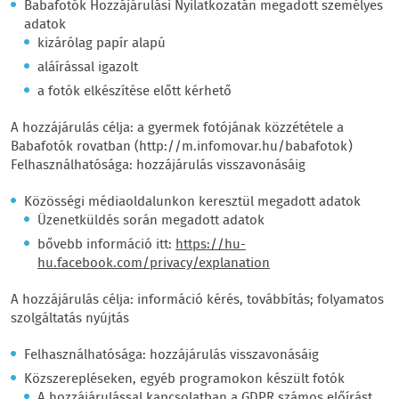
Babafotók Hozzájárulási Nyilatkozatán megadott személyes
adatok
kizárólag papír alapú
aláírással igazolt
a fotók elkészítése előtt kérhető
A hozzájárulás célja: a gyermek fotójának közzététele a
Babafotók rovatban (http://m.infomovar.hu/babafotok)
Felhasználhatósága: hozzájárulás visszavonásáig
Közösségi médiaoldalunkon keresztül megadott adatok
Üzenetküldés során megadott adatok
bővebb információ itt:
https://hu-
hu.facebook.com/privacy/explanation
A hozzájárulás célja: információ kérés, továbbítás; folyamatos
szolgáltatás nyújtás
Felhasználhatósága: hozzájárulás visszavonásáig
Közszerepléseken, egyéb programokon készült fotók
A hozzájárulással kapcsolatban a GDPR számos előírást