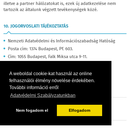
illetve a partner hálózatokat is, ezek új adatkezelése nem
tartozik az általunk végzett tevékenységek közé.
10. JOGORVOSLATI TÁJÉKOZTATÁS
Nemzeti Adatvédelmi és Információszabadság Hatóság
Posta cím: 1374 Budapest, Pf. 603.
Cím: 1055 Budapest, Falk Miksa utca 9-11.
Telefon: +36 (1) 391-1400
Fax: +36 (1) 391-1410
A weboldal cookie-kat használ az online
E-mail:
ugyfelszolgalat@naih.hu
felhasználói élmény növelése érdekében.
URL:
https://naih.hu
További információ erről
Adatvédelmi Szabályzatunkban
VISSZA
Nem fogadom el
Elfogadom