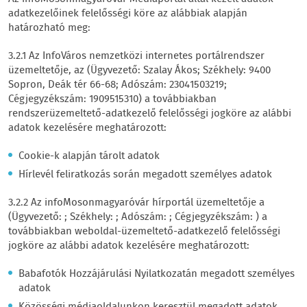
adatkezelőinek felelősségi köre az alábbiak alapján
határozható meg:
3.2.1 Az InfoVáros nemzetközi internetes portálrendszer
üzemeltetője, az (Ügyvezető: Szalay Ákos; Székhely: 9400
Sopron, Deák tér 66-68; Adószám: 23041503219;
Cégjegyzékszám: 1909515310) a továbbiakban
rendszerüzemeltető-adatkezelő felelősségi jogköre az alábbi
adatok kezelésére meghatározott:
Cookie-k alapján tárolt adatok
Hírlevél feliratkozás során megadott személyes adatok
3.2.2 Az infoMosonmagyaróvár hírportál üzemeltetője a
(Ügyvezető: ; Székhely: ; Adószám: ; Cégjegyzékszám: ) a
továbbiakban weboldal-üzemeltető-adatkezelő felelősségi
jogköre az alábbi adatok kezelésére meghatározott:
Babafotók Hozzájárulási Nyilatkozatán megadott személyes
adatok