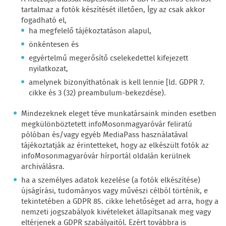
tartalmaz a fotók készítését illetően, Így az csak akkor
fogadható el,
ha megfelelő tájékoztatáson alapul,
önkéntesen és
egyértelmű megerősítő cselekedettel kifejezett
nyilatkozat,
amelynek bizonyíthatónak is kell lennie [ld. GDPR 7.
cikke és 3 (32) preambulum-bekezdése).
Mindezeknek eleget téve munkatársaink minden esetben
megkülönböztetett infoMosonmagyaróvár feliratú
pólóban és/vagy egyéb MediaPass használatával
tájékoztatják az érintetteket, hogy az elkészült fotók az
infoMosonmagyaróvár hírportál oldalán kerülnek
archiválásra.
ha a személyes adatok kezelése (a fotók elkészítése)
újságírási, tudományos vagy művészi célból történik, e
tekintetében a GDPR 85. cikke lehetőséget ad arra, hogy a
nemzeti jogszabályok kivételeket állapítsanak meg vagy
eltérjenek a GDPR szabályaitól. Ezért továbbra is