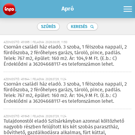
Apró
SZŰRÉS
KERESÉS
AZONOSÍTÓ: 451895 | FELADVA: 2026.08.05, 11:50
Csornán családi ház eladó. 3 szoba, 1 félszoba nappali, 2
fürdőszoba, 2 férőhelyes garázs, tároló, pince, padlás.
Telek: 767 m2, épület: 160 m2. Ár: 104,9 M Ft. (E.b.: C)
Érdeklődni a 36204668117-es telefonszámon lehet.
AZONOSÍTÓ: 451644 | FELADVA: 2026.07.29, 11:24
Csornán családi ház eladó. 3 szoba, 1 félszoba nappali, 2
fürdőszoba, 2 férőhelyes garázs, tároló, pince, padlás.
Telek: 767 m2, épület: 160 m2. Ár: 104,9 M Ft. (E.b.: C)
Érdeklődni a 36204668117-es telefonszámon lehet.
AZONOSÍTÓ: 451645 | FELADVA: 2026.07.29, 11:24
Tulajdonostól eladó Szilsárkányban azonnal költözhető
nagyobb részben felújított kis két szobás parasztház,
bővíthető, gazdálkodásra alkalmas, fúrt kúttal,