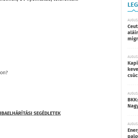
LEG
AUGUSZ
Ceut
aláí
migr
AUGUSZ
Kapi
keve
zon?
csúc
AUGUSZ
BKK:
Nagy
BAELHÁRÍTÁSI SEGÉDLETEK
AUGUSZ
Ener
palo