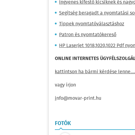
Ingyenes kifestő kicsiknek és nagy
Segítség beragadt a nyomtatási s
Tippek nyomtatóválasztáshoz
Patron és nyomtatókereső
HP Laserjet 1018,1020,1022 Pdf nyo
ONLINE INTERNETES ÜGYFÉLSZOLGÁL
kattintson ha bármi kérdése lenne...
vagy írjon
i
nfo@movar-print.hu
FOTÓK