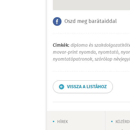
Oszd meg barátaiddal
Címkék:
diploma és szakdolgozatköt
movar-print nyomda
,
nyomtató
,
nyo
nyomtatópatronok
,
szórólap névjeg
VISSZA A LISTÁHOZ
HÍREK
KÖZÉRD