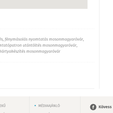
és
,
fénymásolás nyomtatás mosonmagyaróvár
,
mtatópatron utántöltés mosonmagyaróvár
,
ykártyakészítés mosonmagyaróvár
EKŰ
MÉDIAAJÁNLÓ
Kövess 