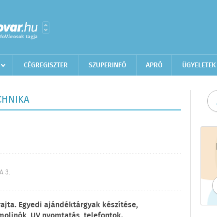
CÉGREGISZTER
SZUPERINFÓ
APRÓ
ÜGYELETEK
CHNIKA
 3.
ajta. Egyedi ajándéktárgyak készítése,
molinók, UV nyomtatás, telefontok.