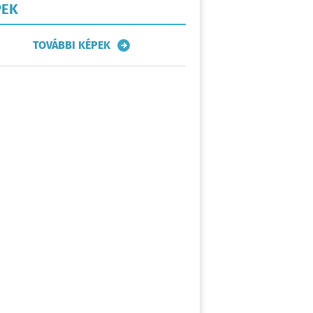
PEK
Móvár-Print Mosonmagyaróvár
TOVÁBBI KÉPEK