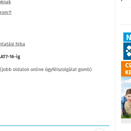
oknak
orom?!
mtatási hiba
AT7-16-ig
.
(jobb oldalon online ügyfélszolgálat gomb)