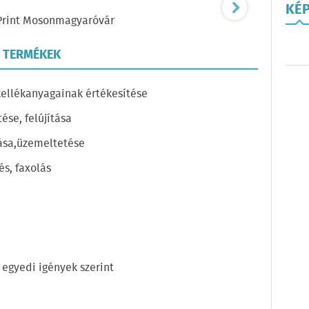
KÉ
Print Mosonmagyaróvár
, TERMÉKEK
kellékanyagainak értékesítése
ése, felújítása
ása,üzemeltetése
s, faxolás
 egyedi igények szerint