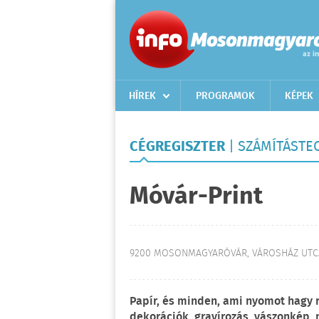
HÍREK
PROGRAMOK
KÉPEK
CÉGREGISZTER
| SZÁMÍTÁSTE
Móvár-Print
9200 MOSONMAGYARÓVÁR, VÁROSHÁZ UTCA
Papír, és minden, ami nyomot hagy r
dekorációk, gravírozás, vászonkép, 