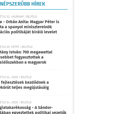
NÉPSZERŰBB HÍREK
TUS 02., VASÁRNAP | BELFÖLD
a - Orbán Anita: Magyar Péter is
rta a spanyol miniszterelnök
ációs politikáját bíráló levelet
TUS 03., HÉTFŐ | BELFÖLD
tány István: 700 megawattal
sebbet fogyasztottak a
sidőszakban a magyarok
TUS 04., KEDD | BELFÖLD
 fejlesztések kezdődnek a
körút teljes megújulásáig
TUS 04., KEDD | BELFÖLD
giatakarékosság - A Sándor-
tában egyeztettek politikai vezetők