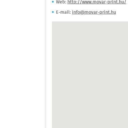
Web:
http://www.movar-print.hu/
E-mail:
info@movar-print.hu