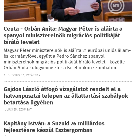
Ceuta - Orbán Anita: Magyar Péter is aláírta a
spanyol miniszterelnök migrációs politikáját
bíráló levelet
Magyar Péter miniszterelnök is aláírta 21 európai uniós állam-
és kormányfővel együtt a Pedro Sánchez spanyol
miniszterelnök migrációs politikáját bíráló levelet - közölte
Orbán Anita külügyminiszter a Facebookon szombaton.
AUGUSZTUS 02., VASÁRNAP
Gajdos László átfogó vizsgálatot rendelt el a
hatvanpusztai telepen az állattartási szabályok
betartása ügyében
JÚLIUS 25., SZOMBAT
Kapitány István: a Suzuki 76 milliárdos
fejlesztésre készül Esztergomban