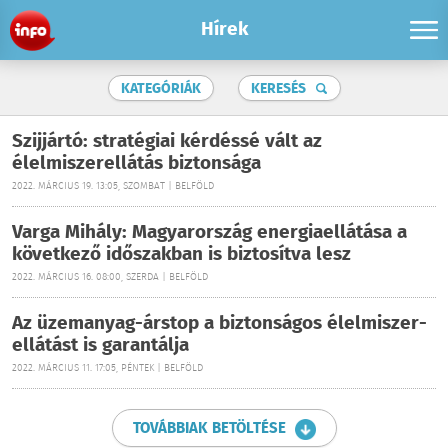
Hírek
KATEGÓRIÁK
KERESÉS
Szijjártó: stratégiai kérdéssé vált az
élelmiszerellátás biztonsága
2022. MÁRCIUS 19. 13:05, SZOMBAT | BELFÖLD
Varga Mihály: Magyarország energiaellátása a
következő időszakban is biztosítva lesz
2022. MÁRCIUS 16. 08:00, SZERDA | BELFÖLD
Az üzemanyag-árstop a biztonságos élelmiszer-
ellátást is garantálja
2022. MÁRCIUS 11. 17:05, PÉNTEK | BELFÖLD
TOVÁBBIAK BETÖLTÉSE