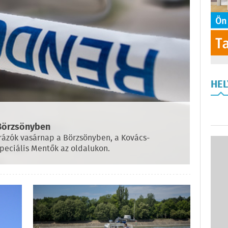
HE
 Börzsönyben
úrázók vasárnap a Börzsönyben, a Kovács-
peciális Mentők az oldalukon.