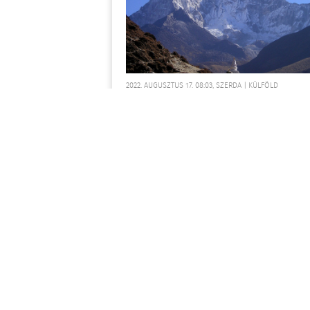
2022. AUGUSZTUS 17. 08:03, SZERDA | KÜLFÖLD
Harmincnyolc évvel eltűnése után
találták meg egy katona holttestét 
Himalájában
Két holttestre bukkant egy katonai
alakulat a himalájai Sziacsen-gleccs
egyiküket, egy 38 évvel ezelőtt eltűn
indiai katonát sikerült azonosítani.