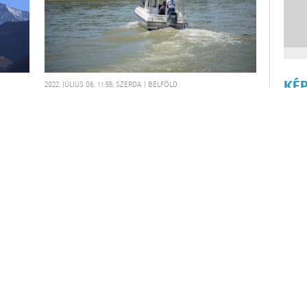
KÉ
2022. JÚLIUS 06. 11:55, SZERDA | BELFÖLD
Megtalálták a Kis-Dunában elmerült
a
második BVOP-s áldozatot is
Megtalálták a büntetés-végrehajtás (bv)
29 éves, hivatásos állományú tagjának
eren,
holttestét Rácalmásnál, a Kis-Dunában -
AP
t
közölte a Fejér Megyei Rendőr-
főkapitányság szerdán a police.hu
oldalon.
AZONOS
Csat
Egye
augu
megl
Trop
Vada