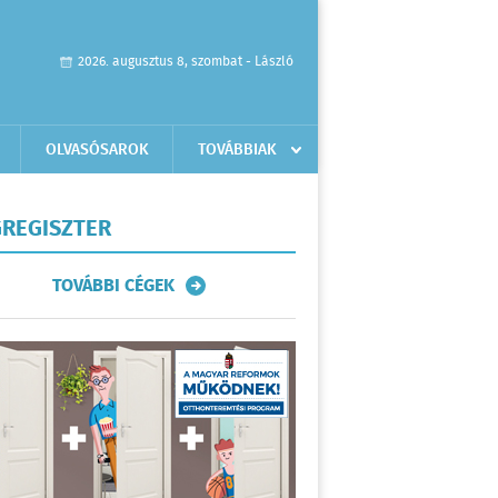
2026. augusztus 8, szombat - László
OLVASÓSAROK
TOVÁBBIAK
REGISZTER
TOVÁBBI CÉGEK