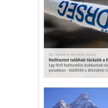
2024. FEBRUÁR 19. 13:29, HÉTFŐ | BULVÁR
Holttestet találtak túrázók a
Egy férfi holttestére bukkantak t
patakban - közölték a Börzsönyi S