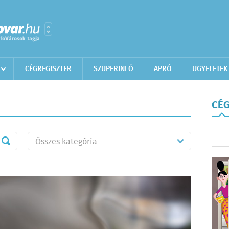
CÉGREGISZTER
SZUPERINFÓ
APRÓ
ÜGYELETEK
CÉG