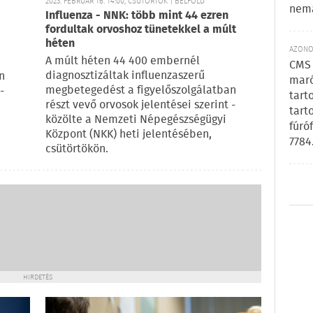
2023. FEBRUÁR 16. 14:00, CSÜTÖRTÖK | BELFÖLD
nem
Influenza - NNK: több mint 44 ezren
fordultak orvoshoz tünetekkel a múlt
héten
AZONOS
A múlt héten 44 400 embernél
CMS 
diagnosztizáltak influenzaszerű
n
maró
megbetegedést a figyelőszolgálatban
-
tart
részt vevő orvosok jelentései szerint -
tart
közölte a Nemzeti Népegészségügyi
fúró
Központ (NKK) heti jelentésében,
7784
csütörtökön.
HIRDETÉS