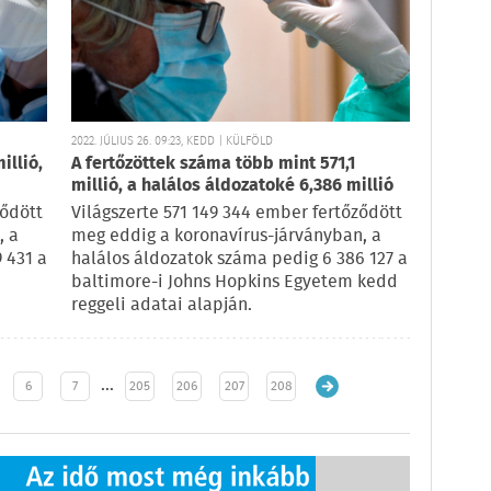
2022. JÚLIUS 26. 09:23, KEDD | KÜLFÖLD
illió,
A fertőzöttek száma több mint 571,1
millió, a halálos áldozatoké 6,386 millió
ződött
Világszerte 571 149 344 ember fertőződött
, a
meg eddig a koronavírus-járványban, a
 431 a
halálos áldozatok száma pedig 6 386 127 a
baltimore-i Johns Hopkins Egyetem kedd
reggeli adatai alapján.
…
6
7
205
206
207
208