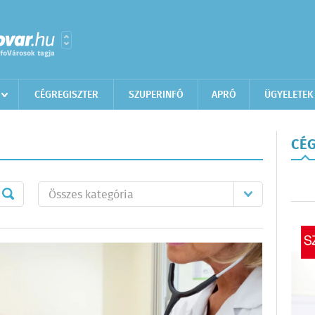
CÉGREGISZTER
SZUPERINFÓ
APRÓ
ÜGYELETEK
CÉG