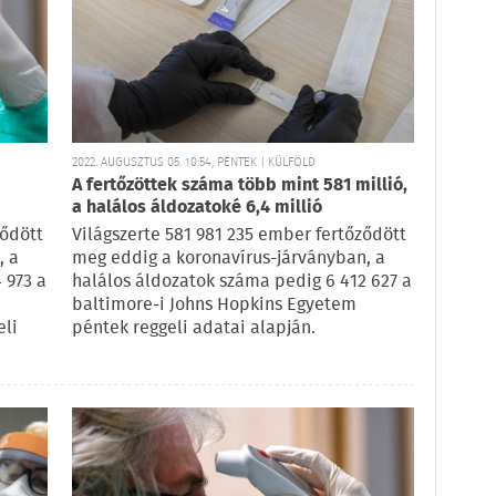
2022. AUGUSZTUS 05. 10:54, PÉNTEK | KÜLFÖLD
A fertőzöttek száma több mint 581 millió,
a halálos áldozatoké 6,4 millió
ződött
Világszerte 581 981 235 ember fertőződött
, a
meg eddig a koronavírus-járványban, a
 973 a
halálos áldozatok száma pedig 6 412 627 a
baltimore-i Johns Hopkins Egyetem
eli
péntek reggeli adatai alapján.