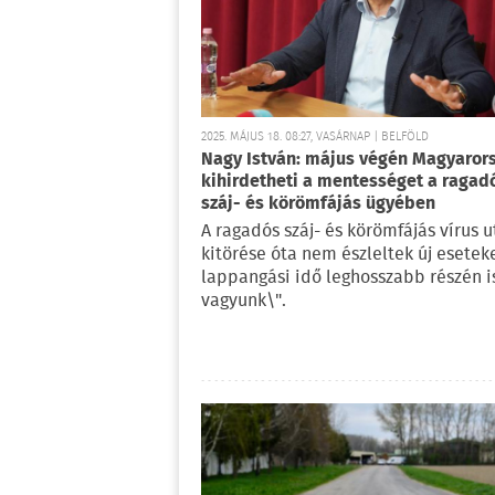
2025. MÁJUS 18. 08:27, VASÁRNAP | BELFÖLD
Nagy István: május végén Magyaror
kihirdetheti a mentességet a ragad
száj- és körömfájás ügyében
A ragadós száj- és körömfájás vírus u
kitörése óta nem észleltek új eseteke
lappangási idő leghosszabb részén is
vagyunk\".