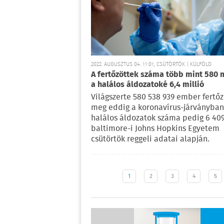
2022. AUGUSZTUS 04. 11:01, CSÜTÖRTÖK | KÜLFÖLD
A fertőzöttek száma több mint 580 m
a halálos áldozatoké 6,4 millió
Világszerte 580 538 939 ember fertő
meg eddig a koronavírus-járványban
halálos áldozatok száma pedig 6 409
baltimore-i Johns Hopkins Egyetem
csütörtök reggeli adatai alapján.
1
2
3
4
5