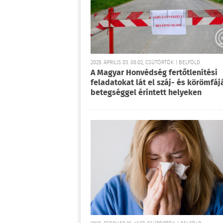
2025. ÁPRILIS 03. 08:02, CSÜTÖRTÖK | BELFÖLD
A Magyar Honvédség fertőtlenítési
feladatokat lát el száj- és körömfáj
betegséggel érintett helyeken