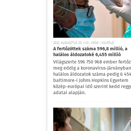
2022. AUGUSZTUS 23. 11:01, KEDD | KÜLFÖLD
A fertőzöttek száma 596,8 millió, a
halálos áldozatoké 6,455 millió
Világszerte 596 750 968 ember fertő
meg eddig a koronavírus-járványban
halálos áldozatok száma pedig 6 454
baltimore-i Johns Hopkins Egyetem
közép-európai idő szerint kedd regg
adatai alapján.