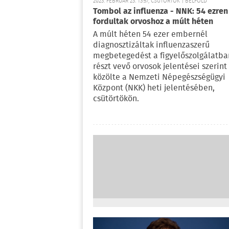
2023. FEBRUÁR 23. 13:57, CSÜTÖRTÖK | BELFÖLD
Tombol az influenza - NNK: 54 ezren
fordultak orvoshoz a múlt héten
A múlt héten 54 ezer embernél
diagnosztizáltak influenzaszerű
megbetegedést a figyelőszolgálatba
részt vevő orvosok jelentései szerint 
közölte a Nemzeti Népegészségügyi
Központ (NKK) heti jelentésében,
csütörtökön.