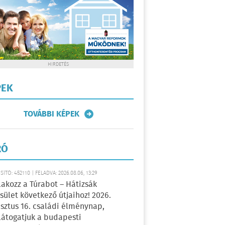
HIRDETÉS
PEK
TOVÁBBI KÉPEK
RÓ
ÍTÓ: 452110 | FELADVA: 2026.08.06, 13:29
lakozz a Túrabot – Hátizsák
sület következő útjaihoz! 2026.
sztus 16. családi élménynap,
átogatjuk a budapesti