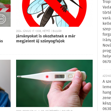
Trop
Vada
tört
vará
kell
szep
2024. JÚNIUS 17. 13:08, HÉTFŐ | BULVÁR
forg
Járványokat is okozhatnak a már
irán
ás
megjelent új szúnyogfajok
Nová
prog
hely
0670
AZONOS
A sz
leme
hang
zene
kész
0630