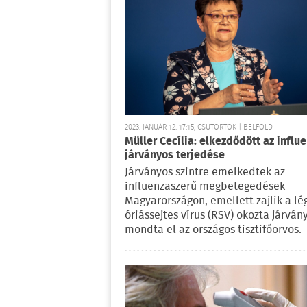
2023. JANUÁR 12. 17:15, CSÜTÖRTÖK | BELFÖLD
Müller Cecília: elkezdődött az influ
járványos terjedése
Járványos szintre emelkedtek az
influenzaszerű megbetegedések
Magyarországon, emellett zajlik a lé
óriássejtes vírus (RSV) okozta járvány
mondta el az országos tisztifőorvos.