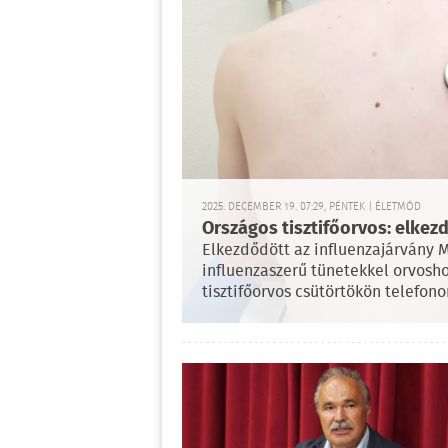
2025. DECEMBER 19. 07:29, PÉNTEK | ÉLETMÓD
Országos tisztifőorvos: elke
Elkezdődött az influenzajárvány 
influenzaszerű tünetekkel orvosh
tisztifőorvos csütörtökön telefono