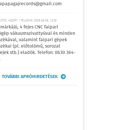
apapagajrecords@gmail.com
ÍTÓ: 452097 | FELADVA: 2026.08.06, 13:28
márkájú, 4 fejes CNC faipari
gép vákuumszivattyúval és minden
ozékával, valamint faipari gépek
ozékai (pl. előtolómű, sorozat
fejek stb.) eladók. Telefon: 0630 364-
.
TOVÁBBI APRÓHIRDETÉSEK