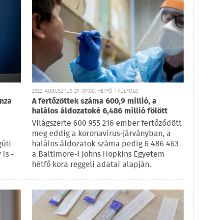
2022. AUGUSZTUS 29. 09:00, HÉTFŐ | KÜLFÖLD
enza
A fertőzöttek száma 600,9 millió, a
halálos áldozatoké 6,486 millió fölött
Világszerte 600 955 216 ember fertőződött
meg eddig a koronavírus-járványban, a
gúti
halálos áldozatok száma pedig 6 486 463
 is -
a Baltimore-i Johns Hopkins Egyetem
hétfő kora reggeli adatai alapján.