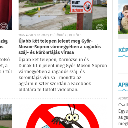
2025. ÁPRILIS 03. 08:03, CSÜTÖRTÖK | BELFÖLD
szág
Újabb két telepen jelent meg Győr-
ós
Moson-Sopron vármegyében a ragadós
KÉ
száj- és körömfájás vírusa
tolsó
Újabb két telepen, Darnózselin és
t, a
Dunakilitin jelent meg Győr-Moson-Sopron
 \"túl
vármegyében a ragadós száj- és
körömfájás vírusa - mondta az
agrárminiszter szerdán a Facebook
AP
oldalára feltöltött videóban.
AZONOS
Csat
Egye
augu
megl