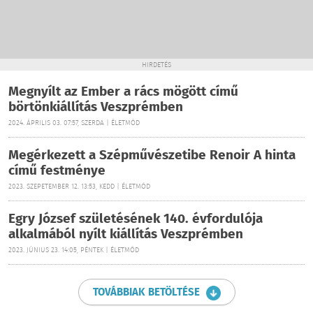
HIRDETÉS
Megnyílt az Ember a rács mögött című
börtönkiállítás Veszprémben
2024. ÁPRILIS 03. 07:57, SZERDA | ÉLETMÓD
Megérkezett a Szépművészetibe Renoir A hinta
című festménye
2023. SZEPETEMBER 12. 13:53, KEDD | ÉLETMÓD
Egry József születésének 140. évfordulója
alkalmából nyílt kiállítás Veszprémben
2023. JÚNIUS 23. 14:05, PÉNTEK | ÉLETMÓD
TOVÁBBIAK BETÖLTÉSE