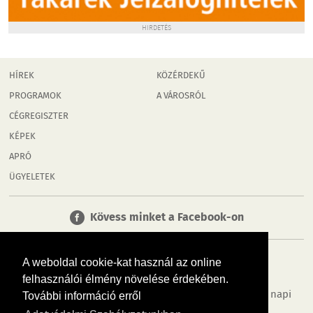
HIRDETÉS
HÍREK
KÖZÉRDEKŰ
PROGRAMOK
A VÁROSRÓL
CÉGREGISZTER
KÉPEK
APRÓ
ÜGYELETEK
Kövess minket a Facebook-on
A weboldal cookie-kat használ az online
felhasználói élmény növelése érdekében.
Tudj meg többet városodról! Hírek, programok, képek, napi
További információ erről
menü, cégek…. és minden, ami Mosonmagyaróvár