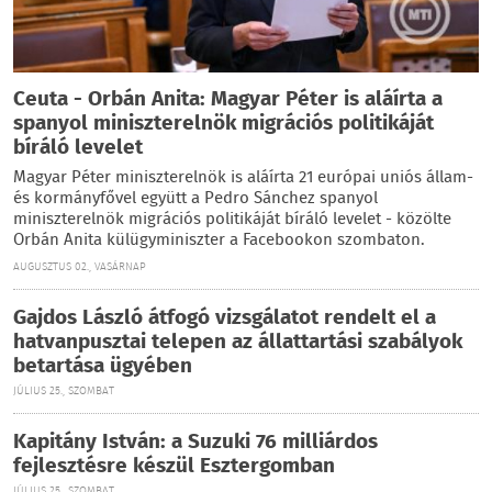
Ceuta - Orbán Anita: Magyar Péter is aláírta a
spanyol miniszterelnök migrációs politikáját
bíráló levelet
Magyar Péter miniszterelnök is aláírta 21 európai uniós állam-
és kormányfővel együtt a Pedro Sánchez spanyol
miniszterelnök migrációs politikáját bíráló levelet - közölte
Orbán Anita külügyminiszter a Facebookon szombaton.
AUGUSZTUS 02., VASÁRNAP
Gajdos László átfogó vizsgálatot rendelt el a
hatvanpusztai telepen az állattartási szabályok
betartása ügyében
JÚLIUS 25., SZOMBAT
Kapitány István: a Suzuki 76 milliárdos
fejlesztésre készül Esztergomban
JÚLIUS 25., SZOMBAT