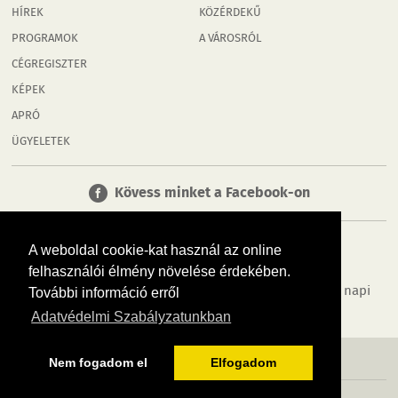
HÍREK
KÖZÉRDEKŰ
PROGRAMOK
A VÁROSRÓL
CÉGREGISZTER
KÉPEK
APRÓ
ÜGYELETEK
Kövess minket a Facebook-on
A weboldal cookie-kat használ az online
felhasználói élmény növelése érdekében.
Tudj meg többet városodról! Hírek, programok, képek, napi
További információ erről
menü, cégek…. és minden, ami Mosonmagyaróvár
Adatvédelmi Szabályzatunkban
MÉDIAAJÁNLÓ
ADATVÉDELEM
IMPRESSZUM
RÓLUNK
ÁSZF
Nem fogadom el
Elfogadom