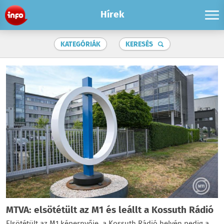
Hírek
KATEGÓRIÁK
KERESÉS
MTVA: elsötétült az M1 és leállt a Kossuth Rádió