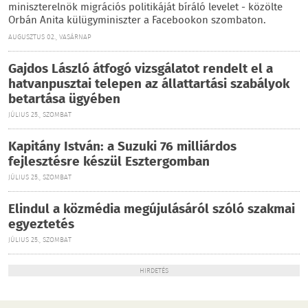
miniszterelnök migrációs politikáját bíráló levelet - közölte
Orbán Anita külügyminiszter a Facebookon szombaton.
AUGUSZTUS 02., VASÁRNAP
Gajdos László átfogó vizsgálatot rendelt el a
hatvanpusztai telepen az állattartási szabályok
betartása ügyében
JÚLIUS 25., SZOMBAT
Kapitány István: a Suzuki 76 milliárdos
fejlesztésre készül Esztergomban
JÚLIUS 25., SZOMBAT
Elindul a közmédia megújulásáról szóló szakmai
egyeztetés
JÚLIUS 25., SZOMBAT
HIRDETÉS