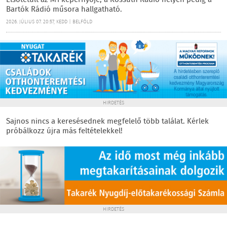
Elsötétült az M1 képernyője, a Kossuth Rádió helyén pedig a
Bartók Rádió műsora hallgatható.
2026. JÚLIUS 07. 20:57, KEDD | BELFÖLD
HIRDETÉS
Sajnos nincs a keresésednek megfelelő több találat. Kérlek
próbálkozz újra más feltételekkel!
HIRDETÉS