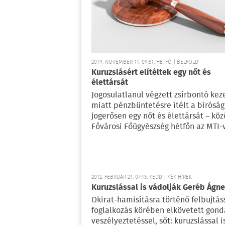
2019. NOVEMBER 11. 09:51, HÉTFŐ | BELFÖLD
Kuruzslásért elítéltek egy nőt és
élettársát
Jogosulatlanul végzett zsírbontó kez
miatt pénzbüntetésre ítélt a bírósá
jogerősen egy nőt és élettársát – köz
Fővárosi Főügyészség hétfőn az MTI-v
2012. FEBRUÁR 21. 07:13, KEDD | KÉK HÍREK
Kuruzslással is vádolják Geréb Ágne
Okirat-hamisításra történő felbujtás
foglalkozás körében elkövetett gond
veszélyeztetéssel, sőt: kuruzslással i