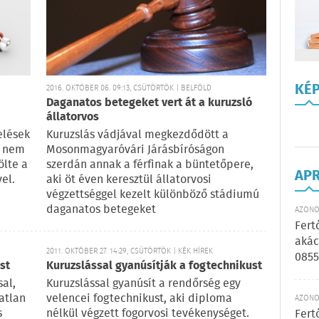
KÉ
2016. OKTÓBER 06. 09:13, CSÜTÖRTÖK | BELFÖLD
Daganatos betegeket vert át a kuruzsló
állatorvos
elések
Kuruzslás vádjával megkezdődött a
g nem
Mosonmagyaróvári Járásbíróságon
ölte a
szerdán annak a férfinak a büntetőpere,
AP
el.
aki öt éven keresztül állatorvosi
végzettséggel kezelt különböző stádiumú
daganatos betegeket
AZONOS
Fert
akác
2011. OKTÓBER 27. 14:29, CSÜTÖRTÖK | KÉK HÍREK
0855
st
Kuruzslással gyanúsítják a fogtechnikust
sal,
Kuruzslással gyanúsít a rendőrség egy
atlan
velencei fogtechnikust, aki diploma
AZONOS
s
nélkül végzett fogorvosi tevékenységet.
Fert