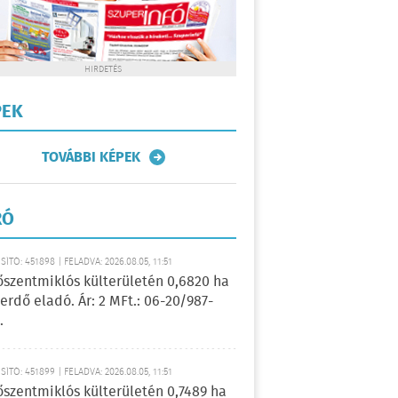
HIRDETÉS
PEK
TOVÁBBI KÉPEK
RÓ
ÍTÓ: 451898 | FELADVA: 2026.08.05, 11:51
őszentmiklós külterületén 0,6820 ha
erdő eladó. Ár: 2 MFt.: 06-20/987-
.
ÍTÓ: 451899 | FELADVA: 2026.08.05, 11:51
őszentmiklós külterületén 0,7489 ha