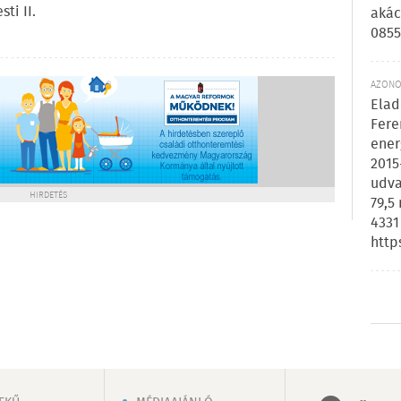
ti II.
akác
0855
AZONOS
Elad
Fere
ener
2015
udva
HIRDETÉS
79,5
4331
http