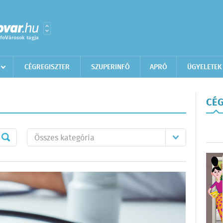
CÉGREGISZTER
SZUPERINFÓ
APRÓ
ÜGYELETEK
CÉG