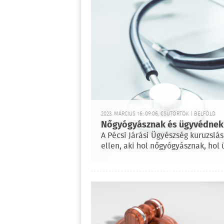
2023. MÁRCIUS 16. 09:06, CSÜTÖRTÖK | BELFÖLD
Nőgyógyásznak és ügyvédnek a
A Pécsi Járási Ügyészség kuruzslás
ellen, aki hol nőgyógyásznak, hol