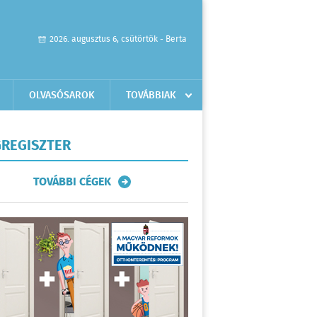
2026. augusztus 6, csütörtök - Berta
OLVASÓSAROK
TOVÁBBIAK
REGISZTER
TOVÁBBI CÉGEK