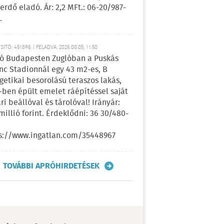
erdő eladó. Ár: 2,2 MFt.: 06-20/987-
.
ÍTÓ: 451896 | FELADVA: 2026.08.05, 11:50
ó Budapesten Zuglóban a Puskás
nc Stadionnál egy 43 m2-es, B
getikai besorolású teraszos lakás,
-ben épült emelet ráépítéssel saját
ri beállóval és tárolóval! Irányár:
 millió forint. Érdeklődni: 36 30/480-
s://www.ingatlan.com/35448967
TOVÁBBI APRÓHIRDETÉSEK