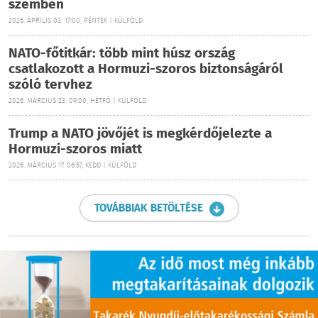
szemben
2026. ÁPRILIS 03. 17:00, PÉNTEK | KÜLFÖLD
NATO-főtitkár: több mint húsz ország
csatlakozott a Hormuzi-szoros biztonságáról
szóló tervhez
2026. MÁRCIUS 23. 09:00, HÉTFŐ | KÜLFÖLD
Trump a NATO jövőjét is megkérdőjelezte a
Hormuzi-szoros miatt
2026. MÁRCIUS 17. 06:57, KEDD | KÜLFÖLD
TOVÁBBIAK BETÖLTÉSE