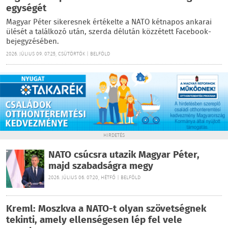
egységét
Magyar Péter sikeresnek értékelte a NATO kétnapos ankarai
ülését a találkozó után, szerda délután közzétett Facebook-
bejegyzésében.
2026. JÚLIUS 09. 07:25, CSÜTÖRTÖK | BELFÖLD
HIRDETÉS
NATO csúcsra utazik Magyar Péter,
majd szabadságra megy
2026. JÚLIUS 06. 07:20, HÉTFŐ | BELFÖLD
Kreml: Moszkva a NATO-t olyan szövetségnek
tekinti, amely ellenségesen lép fel vele