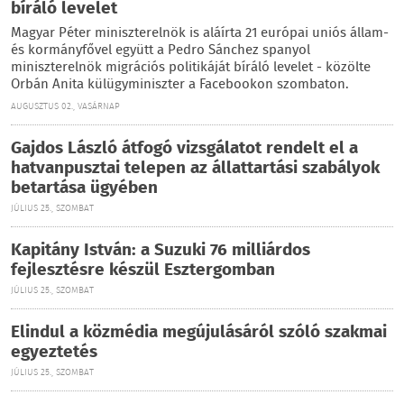
bíráló levelet
Magyar Péter miniszterelnök is aláírta 21 európai uniós állam-
és kormányfővel együtt a Pedro Sánchez spanyol
miniszterelnök migrációs politikáját bíráló levelet - közölte
Orbán Anita külügyminiszter a Facebookon szombaton.
AUGUSZTUS 02., VASÁRNAP
Gajdos László átfogó vizsgálatot rendelt el a
hatvanpusztai telepen az állattartási szabályok
betartása ügyében
JÚLIUS 25., SZOMBAT
Kapitány István: a Suzuki 76 milliárdos
fejlesztésre készül Esztergomban
JÚLIUS 25., SZOMBAT
Elindul a közmédia megújulásáról szóló szakmai
egyeztetés
JÚLIUS 25., SZOMBAT