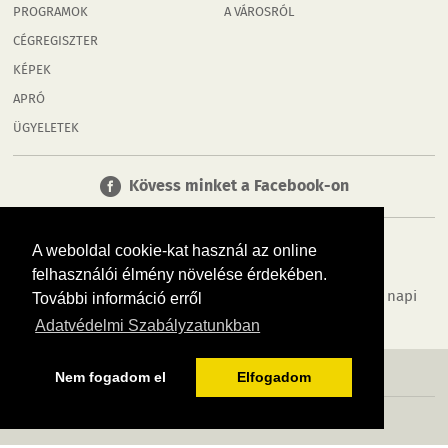
PROGRAMOK
A VÁROSRÓL
CÉGREGISZTER
KÉPEK
APRÓ
ÜGYELETEK
Kövess minket a Facebook-on
A weboldal cookie-kat használ az online
felhasználói élmény növelése érdekében.
Tudj meg többet városodról! Hírek, programok, képek, napi
További információ erről
menü, cégek…. és minden, ami Mosonmagyaróvár
Adatvédelmi Szabályzatunkban
MÉDIAAJÁNLÓ
ADATVÉDELEM
IMPRESSZUM
RÓLUNK
ÁSZF
Nem fogadom el
Elfogadom
Copyright InfoVárosok. Minden jog fenntartva. | Web design & arculat by
Voov