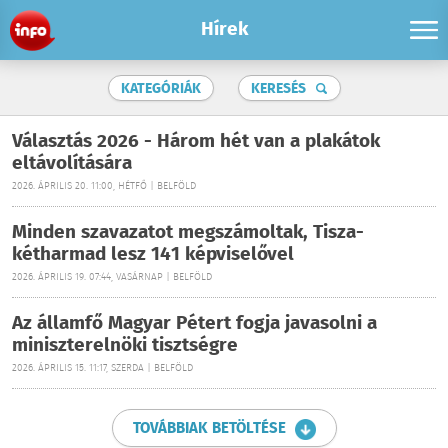
Hírek
KATEGÓRIÁK
KERESÉS
Választás 2026 - Három hét van a plakátok
eltávolítására
2026. ÁPRILIS 20. 11:00, HÉTFŐ | BELFÖLD
Minden szavazatot megszámoltak, Tisza-
kétharmad lesz 141 képviselővel
2026. ÁPRILIS 19. 07:44, VASÁRNAP | BELFÖLD
Az államfő Magyar Pétert fogja javasolni a
miniszterelnöki tisztségre
2026. ÁPRILIS 15. 11:17, SZERDA | BELFÖLD
TOVÁBBIAK BETÖLTÉSE