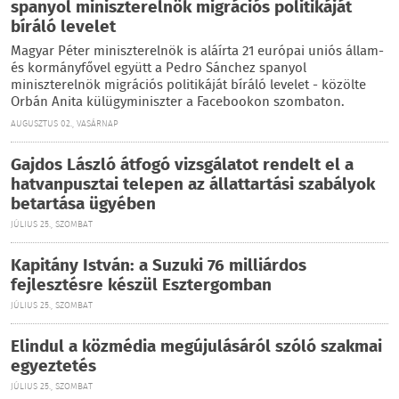
spanyol miniszterelnök migrációs politikáját
bíráló levelet
Magyar Péter miniszterelnök is aláírta 21 európai uniós állam-
és kormányfővel együtt a Pedro Sánchez spanyol
miniszterelnök migrációs politikáját bíráló levelet - közölte
Orbán Anita külügyminiszter a Facebookon szombaton.
AUGUSZTUS 02., VASÁRNAP
Gajdos László átfogó vizsgálatot rendelt el a
hatvanpusztai telepen az állattartási szabályok
betartása ügyében
JÚLIUS 25., SZOMBAT
Kapitány István: a Suzuki 76 milliárdos
fejlesztésre készül Esztergomban
JÚLIUS 25., SZOMBAT
Elindul a közmédia megújulásáról szóló szakmai
egyeztetés
JÚLIUS 25., SZOMBAT