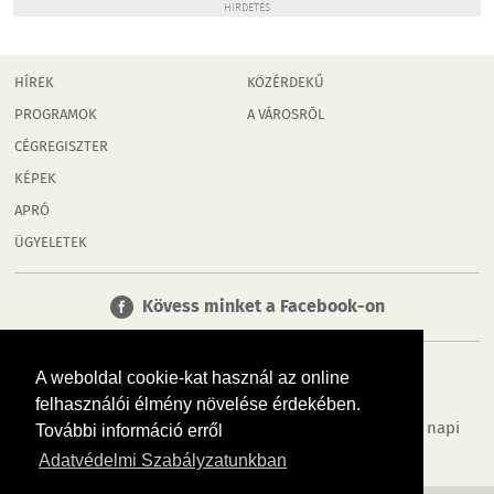
HIRDETÉS
HÍREK
KÖZÉRDEKŰ
PROGRAMOK
A VÁROSRÓL
CÉGREGISZTER
KÉPEK
APRÓ
ÜGYELETEK
Kövess minket a Facebook-on
A weboldal cookie-kat használ az online
felhasználói élmény növelése érdekében.
Tudj meg többet városodról! Hírek, programok, képek, napi
További információ erről
menü, cégek…. és minden, ami Mosonmagyaróvár
Adatvédelmi Szabályzatunkban