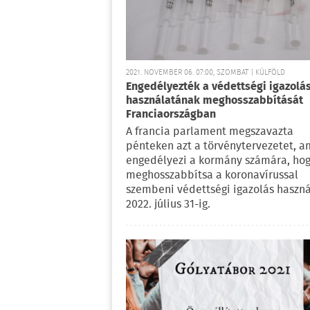
2021. NOVEMBER 06. 07:00, SZOMBAT | KÜLFÖLD
Engedélyezték a védettségi igazolá
használatának meghosszabbítását
Franciaországban
A francia parlament megszavazta
pénteken azt a törvénytervezetet, a
engedélyezi a kormány számára, ho
meghosszabbítsa a koronavírussal
szembeni védettségi igazolás haszná
2022. július 31-ig.