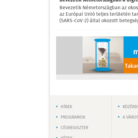
Bevezetik Németországban a digitá
Bevezetik Németországban az okoste
az Európai Unió teljes területén ta
(SARS-CoV-2) által okozott betegség
HÍREK
KÖZÉRD
PROGRAMOK
A VÁRO
CÉGREGISZTER