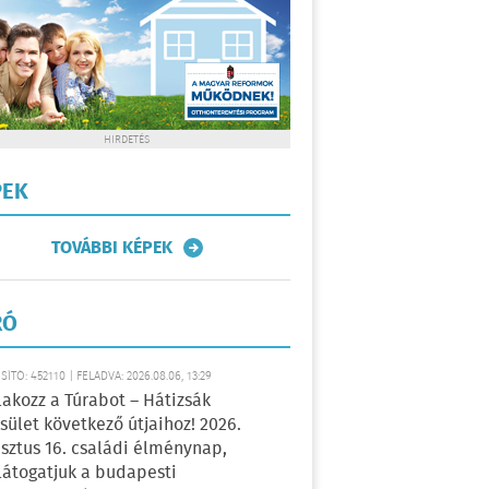
HIRDETÉS
PEK
TOVÁBBI KÉPEK
RÓ
ÍTÓ: 452110 | FELADVA: 2026.08.06, 13:29
lakozz a Túrabot – Hátizsák
sület következő útjaihoz! 2026.
sztus 16. családi élménynap,
átogatjuk a budapesti