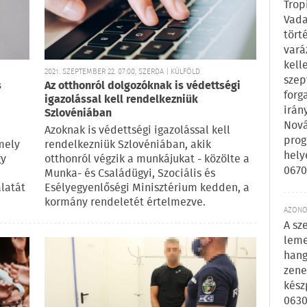
Trop
Vada
tört
vará
kell
2021. SZEPTEMBER 22. 07:00, SZERDA | KÜLFÖLD
szep
s
Az otthonról dolgozóknak is védettségi
forg
igazolással kell rendelkezniük
irán
Szlovéniában
Nová
Azoknak is védettségi igazolással kell
prog
mely
rendelkezniük Szlovéniában, akik
hely
gy
otthonról végzik a munkájukat - közölte a
0670
Munka- és Családügyi, Szociális és
latát
Esélyegyenlőségi Minisztérium kedden, a
kormány rendeletét értelmezve.
AZONOS
A sz
leme
hang
zene
kész
0630