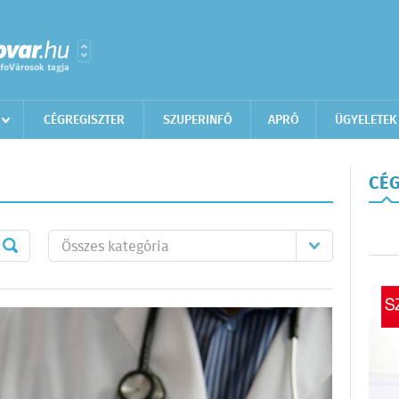
CÉGREGISZTER
SZUPERINFÓ
APRÓ
ÜGYELETEK
CÉG