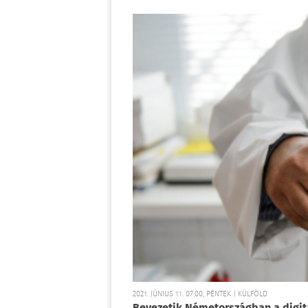
2021. JÚNIUS 11. 07:00, PÉNTEK | KÜLFÖLD