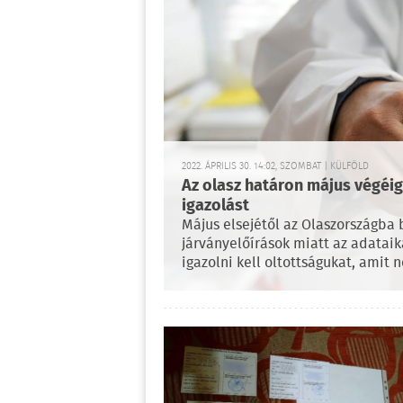
2022. ÁPRILIS 30. 14:02, SZOMBAT | KÜLFÖLD
Az olasz határon május végéig 
igazolást
Május elsejétől az Olaszországba 
járványelőírások miatt az adataik
igazolni kell oltottságukat, amit n