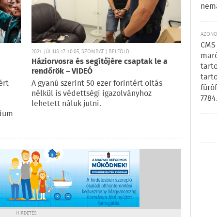
nem
AZONOS
CMS 
2021. JÚLIUS 17. 10:05, SZOMBAT | BELFÖLD
maró
Háziorvosra és segítőjére csaptak le a
tart
rendőrök – VIDEÓ
tart
ért
A gyanú szerint 50 ezer forintért oltás
fúró
nélkül is védettségi igazolványhoz
7784
lehetett náluk jutni.
rium
HIRDETÉS