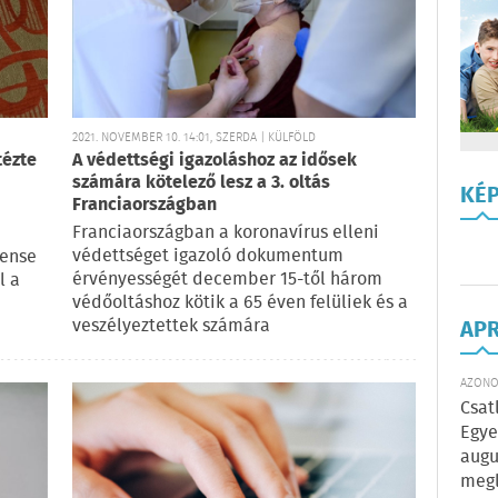
2021. NOVEMBER 10. 14:01, SZERDA | KÜLFÖLD
tézte
A védettségi igazoláshoz az idősek
számára kötelező lesz a 3. oltás
KÉ
Franciaországban
Franciaországban a koronavírus elleni
védettséget igazoló dokumentum
tense
érvényességét december 15-től három
l a
védőoltáshoz kötik a 65 éven felüliek és a
veszélyeztettek számára
AP
AZONOS
Csat
Egye
augu
megl