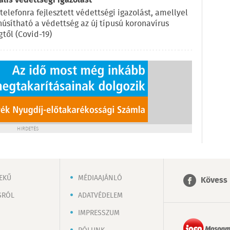
lis védettségi igazolást
lefonra fejlesztett védettségi igazolást, amellyel
núsítható a védettség az új típusú koronavírus
től (Covid-19)
HIRDETÉS
EKŰ
MÉDIAAJÁNLÓ
Kövess 
SRÓL
ADATVÉDELEM
IMPRESSZUM