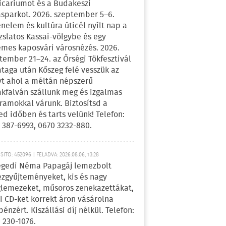
icariumot és a Budakeszi
sparkot. 2026. szeptember 5–6.
énelem és kultúra úticél nyílt nap a
zslatos Kassai-völgybe és egy
emes kaposvári városnézés. 2026.
tember 21–24. az Őrségi Tökfesztivál
ataga után Kőszeg felé vesszük az
yt ahol a méltán népszerű
kfalván szállunk meg és izgalmas
ramokkal várunk. Biztosítsd a
ed időben és tarts velünk! Telefon:
 387-6993, 0670 3232-880.
ÍTÓ: 452096 | FELADVA: 2026.08.06, 13:28
egedi Néma Papagáj lemezbolt
zgyűjteményeket, kis és nagy
lemezeket, műsoros zenekazettákat,
i CD-ket korrekt áron vásárolna
pénzért. Kiszállási díj nélkül. Telefon:
 230-1076.