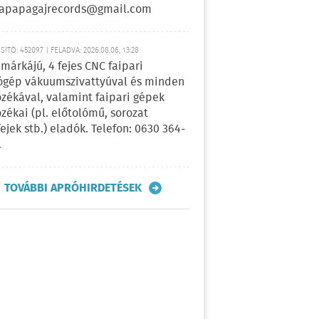
apapagajrecords@gmail.com
ÍTÓ: 452097 | FELADVA: 2026.08.06, 13:28
márkájú, 4 fejes CNC faipari
gép vákuumszivattyúval és minden
ozékával, valamint faipari gépek
ozékai (pl. előtolómű, sorozat
fejek stb.) eladók. Telefon: 0630 364-
.
TOVÁBBI APRÓHIRDETÉSEK