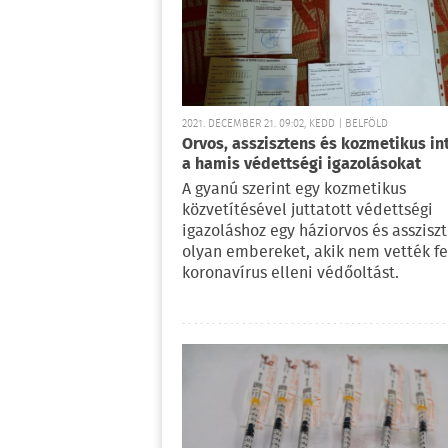
2021. DECEMBER 21. 09:02, KEDD | BELFÖLD
Orvos, asszisztens és kozmetikus in
a hamis védettségi igazolásokat
A gyanú szerint egy kozmetikus
közvetítésével juttatott védettségi
igazoláshoz egy háziorvos és asszisz
olyan embereket, akik nem vették fe
koronavírus elleni védőoltást.