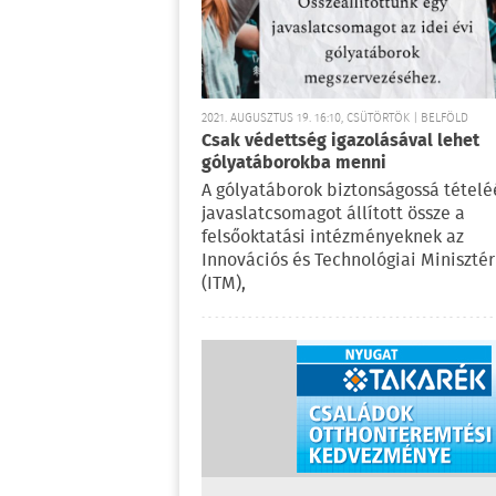
2021. AUGUSZTUS 19. 16:10, CSÜTÖRTÖK | BELFÖLD
Csak védettség igazolásával lehet
gólyatáborokba menni
A gólyatáborok biztonságossá tételé
javaslatcsomagot állított össze a
felsőoktatási intézményeknek az
Innovációs és Technológiai Miniszté
(ITM),