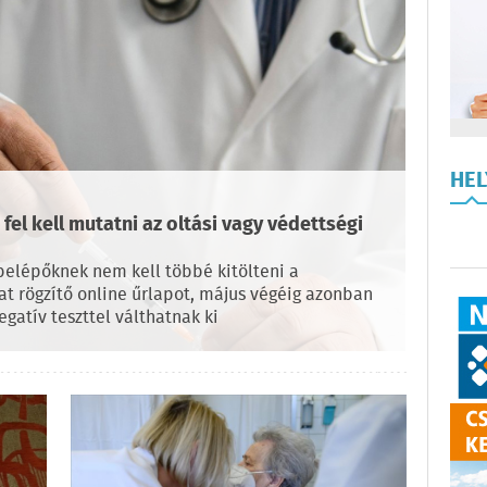
HE
fel kell mutatni az oltási vagy védettségi
belépőknek nem kell többé kitölteni a
at rögzítő online űrlapot, május végéig azonban
egatív teszttel válthatnak ki