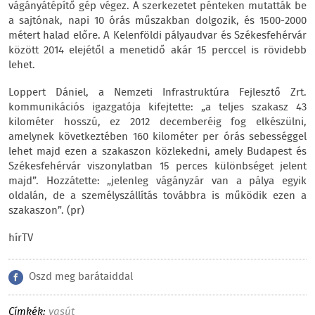
vágányátépítő gép végez. A szerkezetet pénteken mutatták be
a sajtónak, napi 10 órás műszakban dolgozik, és 1500-2000
métert halad előre. A Kelenföldi pályaudvar és Székesfehérvár
között 2014 elejétől a menetidő akár 15 perccel is rövidebb
lehet.
Loppert Dániel, a Nemzeti Infrastruktúra Fejlesztő Zrt.
kommunikációs igazgatója kifejtette: „a teljes szakasz 43
kilométer hosszú, ez 2012 decemberéig fog elkészülni,
amelynek következtében 160 kilométer per órás sebességgel
lehet majd ezen a szakaszon közlekedni, amely Budapest és
Székesfehérvár viszonylatban 15 perces különbséget jelent
majd”. Hozzátette: „jelenleg vágányzár van a pálya egyik
oldalán, de a személyszállítás továbbra is működik ezen a
szakaszon”. (pr)
hírTV
Oszd meg barátaiddal
Címkék:
vasút