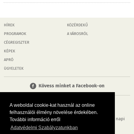
HÍREK
KÖZÉRDEKŰ
PROGRAMOK
A VÁROSRÓL
CÉGREGISZTER
KÉPEK
APRÓ
ÜGYELETEK
Kövess minket a Facebook-on
A weboldal cookie-kat használ az online
felhasználói élmény növelése érdekében.
Tudj meg többet városodról! Hírek, programok, képek, napi
További információ erről
menü, cégek…. és minden, ami Mosonmagyaróvár
Adatvédelmi Szabályzatunkban