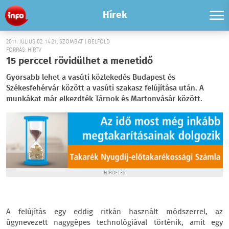
Hírek
2011. JÚLIUS 02. 14:21, SZOMBAT | BELFÖLD
FORRÁS: HÍRTV
15 perccel rövidülhet a menetidő
Gyorsabb lehet a vasúti közlekedés Budapest és
Székesfehérvár között a vasúti szakasz felújítása után. A
munkákat már elkezdték Tárnok és Martonvásár között.
HIRDETÉS
A felújítás egy eddig ritkán használt módszerrel, az
úgynevezett nagygépes technológiával történik, amit egy