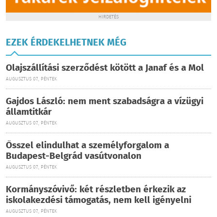
HIRDETÉS
EZEK ÉRDEKELHETNEK MÉG
Olajszállítási szerződést kötött a Janaf és a Mol
AUGUSZTUS 07., PÉNTEK
Gajdos László: nem ment szabadságra a vízügyi
államtitkár
AUGUSZTUS 07., PÉNTEK
Ősszel elindulhat a személyforgalom a
Budapest-Belgrád vasútvonalon
AUGUSZTUS 07., PÉNTEK
Kormányszóvivő: két részletben érkezik az
iskolakezdési támogatás, nem kell igényelni
AUGUSZTUS 07., PÉNTEK