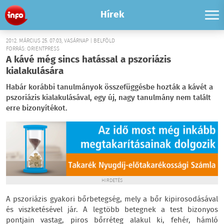
Hírek
2012. MÁRCIUS 25. 07:03, VASÁRNAP | BELFÖLD
FORRÁS: ORIENTPRESS
A kávé még sincs hatással a pszoriázis
kialakulására
Habár korábbi tanulmányok összefüggésbe hozták a kávét a
pszoriázis kialakulásával, egy új, nagy tanulmány nem talált
erre bizonyítékot.
HIRDETÉS
A pszoriázis gyakori bőrbetegség, mely a bőr kipirosodásával
és viszketésével jár. A legtöbb betegnek a test bizonyos
pontjain vastag, piros bőrréteg alakul ki, fehér, hámló