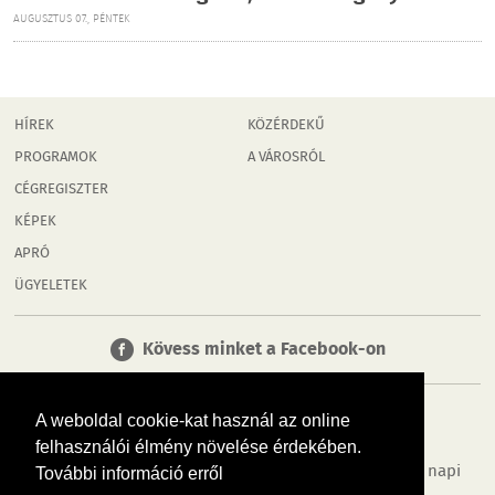
AUGUSZTUS 07., PÉNTEK
HÍREK
KÖZÉRDEKŰ
PROGRAMOK
A VÁROSRÓL
CÉGREGISZTER
KÉPEK
APRÓ
ÜGYELETEK
Kövess minket a Facebook-on
A weboldal cookie-kat használ az online
felhasználói élmény növelése érdekében.
Tudj meg többet városodról! Hírek, programok, képek, napi
További információ erről
menü, cégek…. és minden, ami Mosonmagyaróvár