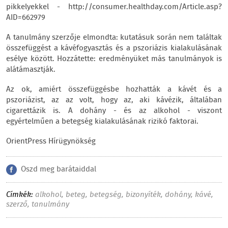
pikkelyekkel - http://consumer.healthday.com/Article.asp?
AID=662979
A tanulmány szerzője elmondta: kutatásuk során nem találtak
összefüggést a kávéfogyasztás és a pszoriázis kialakulásának
esélye között. Hozzátette: eredményüket más tanulmányok is
alátámasztják.
Az ok, amiért összefüggésbe hozhatták a kávét és a
pszoriázist, az az volt, hogy az, aki kávézik, általában
cigarettázik is. A dohány - és az alkohol - viszont
egyértelműen a betegség kialakulásának rizikó faktorai.
OrientPress Hírügynökség
Oszd meg barátaiddal
Címkék:
alkohol
,
beteg
,
betegség
,
bizonyíték
,
dohány
,
kávé
,
szerző
,
tanulmány