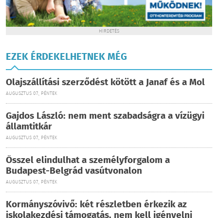
HIRDETÉS
EZEK ÉRDEKELHETNEK MÉG
Olajszállítási szerződést kötött a Janaf és a Mol
AUGUSZTUS 07., PÉNTEK
Gajdos László: nem ment szabadságra a vízügyi
államtitkár
AUGUSZTUS 07., PÉNTEK
Ősszel elindulhat a személyforgalom a
Budapest-Belgrád vasútvonalon
AUGUSZTUS 07., PÉNTEK
Kormányszóvivő: két részletben érkezik az
iskolakezdési támogatás, nem kell igényelni