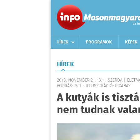
HÍREK
PROGRAMOK
KÉPEK
HÍREK
2018. NOVEMBER 21. 13:11, SZERDA | ÉLET
FORRÁS: MTI - ILLUSZTRÁCIÓ: PIXABAY
A kutyák is tiszt
nem tudnak vala