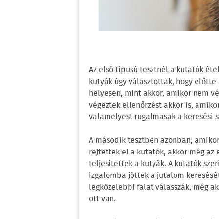
Az első típusú tesztnél a kutatók étel
kutyák úgy választottak, hogy előtte
helyesen, mint akkor, amikor nem vé
végeztek ellenőrzést akkor is, amikor
valamelyest rugalmasak a keresési s
A második tesztben azonban, amikor
rejtettek el a kutatók, akkor még az
teljesítettek a kutyák. A kutatók sze
izgalomba jöttek a jutalom keresésé
legközelebbi falat válasszák, még ak
ott van.