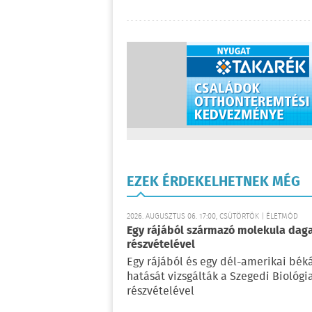
EZEK ÉRDEKELHETNEK MÉG
2026. AUGUSZTUS 06. 17:00, CSÜTÖRTÖK | ÉLETMÓD
Egy rájából származó molekula daga
részvételével
Egy rájából és egy dél-amerikai bé
hatását vizsgálták a Szegedi Biológ
részvételével