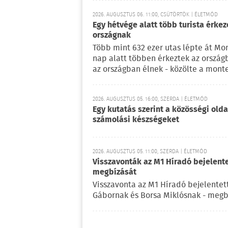
2026. AUGUSZTUS 06. 11:00, CSÜTÖRTÖK | ÉLETMÓD
Egy hétvége alatt több turista érke
országnak
Több mint 632 ezer utas lépte át Mo
nap alatt többen érkeztek az ország
az országban élnek - közölte a mont
2026. AUGUSZTUS 05. 16:00, SZERDA | ÉLETMÓD
Egy kutatás szerint a közösségi oldal
számolási készségeket
2026. AUGUSZTUS 05. 11:00, SZERDA | ÉLETMÓD
Visszavonták az M1 Híradó bejelent
megbízását
Visszavonta az M1 Híradó bejelentet
Gábornak és Borsa Miklósnak - megb