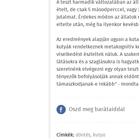
A teszt harmadik változatában az áll
ételt, de csak 5 másodperccel, vagy
jutalmat. Érdekes módon az állatok
eltelte után, még ha ilyenkor kevésb
Az eredmények alapján ugyan a kuta
kutyák rendelkeznek metakognitív ké
viselkedést észleltek náluk. A szake
látásukra és a szaglásukra is hagyat
szeretnénk elvégezni egy olyan teszt
tényezők befolyásolják annak eldönt
támaszkodjanak-e inkább" - mondta 
Oszd meg barátaiddal
Címkék:
döntés
,
kutya