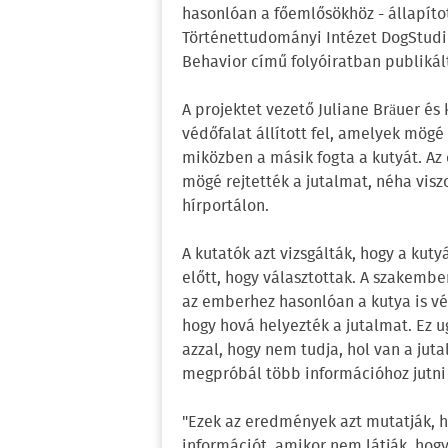
hasonlóan a főemlősökhöz - állapít
Történettudományi Intézet DogStudie
Behavior című folyóiratban publiká
A projektet vezető Juliane Bräuer és 
védőfalat állított fel, amelyek mögé e
miközben a másik fogta a kutyát. Az 
mögé rejtették a jutalmat, néha vis
hírportálon.
A kutatók azt vizsgálták, hogy a kut
előtt, hogy választottak. A szakembe
az emberhez hasonlóan a kutya is vég
hogy hová helyezték a jutalmat. Ez u
azzal, hogy nem tudja, hol van a jut
megpróbál több információhoz jutni 
"Ezek az eredmények azt mutatják, h
információt, amikor nem látják, hogy