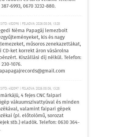
 387-6993, 0670 3232-880.
ÍTÓ: 452096 | FELADVA: 2026.08.06, 13:28
egedi Néma Papagáj lemezbolt
zgyűjteményeket, kis és nagy
lemezeket, műsoros zenekazettákat,
i CD-ket korrekt áron vásárolna
pénzért. Kiszállási díj nélkül. Telefon:
 230-1076.
apapagajrecords@gmail.com
ÍTÓ: 452097 | FELADVA: 2026.08.06, 13:28
márkájú, 4 fejes CNC faipari
gép vákuumszivattyúval és minden
ozékával, valamint faipari gépek
ozékai (pl. előtolómű, sorozat
fejek stb.) eladók. Telefon: 0630 364-
.