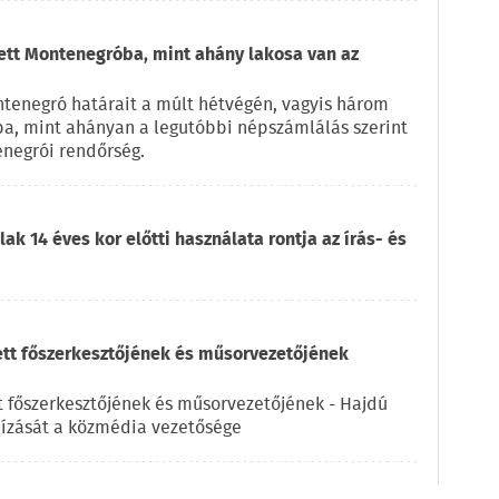
zett Montenegróba, mint ahány lakosa van az
ntenegró határait a múlt hétvégén, vagyis három
ba, mint ahányan a legutóbbi népszámlálás szerint
enegrói rendőrség.
ak 14 éves kor előtti használata rontja az írás- és
ett főszerkesztőjének és műsorvezetőjének
t főszerkesztőjének és műsorvezetőjének - Hajdú
ízását a közmédia vezetősége