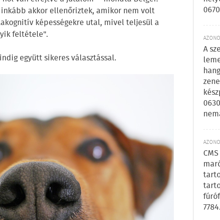
0670
k inkább akkor ellenőriztek, amikor nem volt
kognitív képességekre utal, mivel teljesül a
ik feltétele".
AZONOS
A sz
ndig együtt sikeres választással.
leme
hang
zene
kész
0630
nem
AZONOS
CMS 
maró
tart
tart
fúró
7784