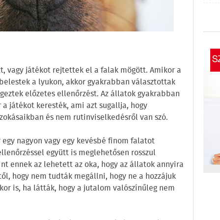
t, vagy játékot rejtettek el a falak mögött. Amikor a
 belestek a lyukon, akkor gyakrabban választottak
geztek előzetes ellenőrzést. Az állatok gyakrabban
 a játékot keresték, ami azt sugallja, hogy
zokásaikban és nem rutinviselkedésről van szó.
 egy nagyon vagy egy kevésbé finom falatot
 ellenőrzéssel együtt is meglehetősen rosszul
rint ennek az lehetett az oka, hogy az állatok annyira
től, hogy nem tudták megállni, hogy ne a hozzájuk
kor is, ha látták, hogy a jutalom valószínűleg nem