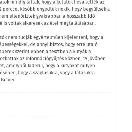
atok mindig látták, hogy a kutatók hova tették az
 2 perccel később engedték nekik, hogy begyűjtsék a
 nem ellenőriztek gyakrabban a hosszabb idő
é is voltak sikeresek az étel megtalálásában.
tók nem tudják egyértelműen kijelenteni, hogy a
pességekkel, de annyi biztos, hogy erre utaló
mberek szerint ebben a tesztben a kutyák a
kozhattak az információgyűjtés közben. "A jövőben
et, amelyből kiderül, hogy a kutyákat milyen
ésében, hogy a szaglásukra, vagy a látásukra
Bräuer.