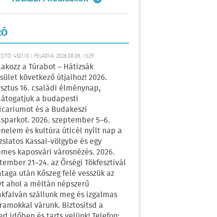
RÓ
ÍTÓ: 452110 | FELADVA: 2026.08.06, 13:29
lakozz a Túrabot – Hátizsák
sület következő útjaihoz! 2026.
sztus 16. családi élménynap,
átogatjuk a budapesti
icariumot és a Budakeszi
sparkot. 2026. szeptember 5–6.
énelem és kultúra úticél nyílt nap a
zslatos Kassai-völgybe és egy
emes kaposvári városnézés. 2026.
tember 21–24. az Őrségi Tökfesztivál
ataga után Kőszeg felé vesszük az
yt ahol a méltán népszerű
kfalván szállunk meg és izgalmas
ramokkal várunk. Biztosítsd a
ed időben és tarts velünk! Telefon: