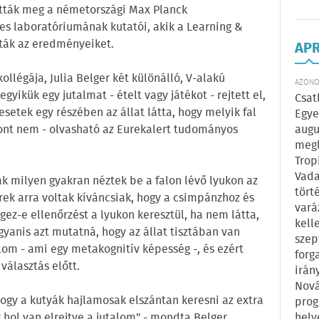
ották meg a németországi Max Planck
s laboratóriumának kutatói, akik a Learning &
lták az eredményeiket.
AP
kollégája, Julia Belger két különálló, V-alakú
AZONOS
gyikük egy jutalmat - ételt vagy játékot - rejtett el,
Csat
esetek egy részében az állat látta, hogy melyik fal
Egye
zont nem - olvasható az Eurekalert tudományos
augu
megl
Trop
Vada
yák milyen gyakran néztek be a falon lévő lyukon az
tört
rek arra voltak kíváncsiak, hogy a csimpánzhoz és
vará
ez-e ellenőrzést a lyukon keresztül, ha nem látta,
kell
gyanis azt mutatná, hogy az állat tisztában van
szep
alom - ami egy metakognitív képesség -, és ezért
forg
választás előtt.
irán
Nová
ogy a kutyák hajlamosak elszántan keresni az extra
prog
 hol van elrejtve a jutalom" - mondta Belger.
hely