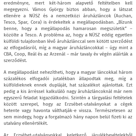
eredményre, mert két-három alapvető feltételben kell
megegyezni. Vámos György biztos abban, hogy a látszat
ellenére a NÜSZ és a nemzetközi áruházláncok (Auchan,
Tesco, Spar, Cora) is érdekeltek a megállapodásban. „Bízunk
benne, hogy a megállapodás hamarosan megszületik” –
közölte a Tesco. A probléma az, hogy a NÜSZ eddig egyetlen
külföldi tulajdonban lévő áruházlánccal sem kötött szerződést
az elfogadásról, míg a magyar áruházláncokkal – úgy mint a
CBA, Coop, Reál és az Arzenál – már tavaly év végén aláírták a
szerződést.
A megállapodást nehezítheti, hogy a magyar láncokkal három
százalékos elfogadói jutalékban állapodtak meg, míg a
külföldieknek ennek dupláját, hat százalékot ajánlottak. Ezt
pedig a kis árréssel kalkuláló nagy áruházláncoknál már nem
egyszerű feladat kigazdálkodni. Szintén a tárgyalási feltételek
között szerepel, hogy az Erzsébet-utalványokat a cégek
hetente vagy havonta válthatják-e vissza. Természetesen az
sem mindegy, hogy a forgalmazó hány napon belül fizeti ki az
utalvány ellenértékét.
Az Erzsébet-utalványokkal keletkező járulékbevételekből