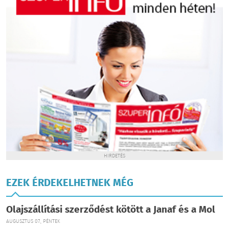
HIRDETÉS
EZEK ÉRDEKELHETNEK MÉG
Olajszállítási szerződést kötött a Janaf és a Mol
AUGUSZTUS 07., PÉNTEK