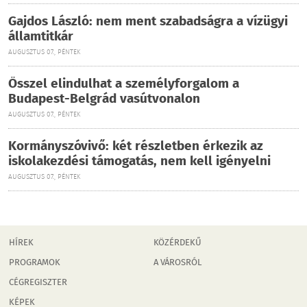
Gajdos László: nem ment szabadságra a vízügyi
államtitkár
AUGUSZTUS 07., PÉNTEK
Ősszel elindulhat a személyforgalom a
Budapest-Belgrád vasútvonalon
AUGUSZTUS 07., PÉNTEK
Kormányszóvivő: két részletben érkezik az
iskolakezdési támogatás, nem kell igényelni
AUGUSZTUS 07., PÉNTEK
HÍREK
KÖZÉRDEKŰ
PROGRAMOK
A VÁROSRÓL
CÉGREGISZTER
KÉPEK