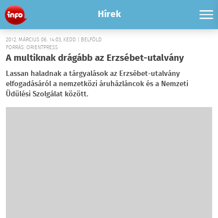
Hírek
2012. MÁRCIUS 06. 14:03, KEDD | BELFÖLD
FORRÁS: ORIENTPRESS
A multiknak drágább az Erzsébet-utalvány
Lassan haladnak a tárgyalások az Erzsébet-utalvány
elfogadásáról a nemzetközi áruházláncok és a Nemzeti
Üdülési Szolgálat között.