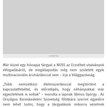
HIRDETÉS
Már közel egy hónapja tárgyal a NÜSS az Erzsébet-utalványok
elfogadásáról, de megállapodás még nem született egyik
multinacionális áruházlánccal sem – írja a Világgazdaság.
„Több nemzetközi élelmiszerlánccal megtörtént a
kapcsolatfelvétel, és előrelépés, hogy néhányukkal már
egyeztetések is voltak” – mondta a lapnak Vámos György . Az
Országos Kereskedelmi Szövetség főtitkára szerint egyelőre
nem lehet tudni, hogy a tárgyalások mikorra vezetnek