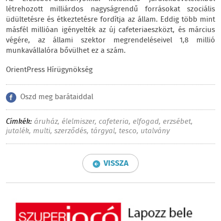
létrehozott milliárdos nagyságrendű forrásokat szociális
üdültetésre és étkeztetésre fordítja az állam. Eddig több mint
másfél millióan igényelték az új cafeteriaeszközt, és március
végére, az állami szektor megrendeléseivel 1,8 millió
munkavállalóra bővülhet ez a szám.
OrientPress Hírügynökség
Oszd meg barátaiddal
Címkék:
áruház
,
élelmiszer
,
cafeteria
,
elfogad
,
erzsébet
,
jutalék
,
multi
,
szerződés
,
tárgyal
,
tesco
,
utalvány
VISSZA