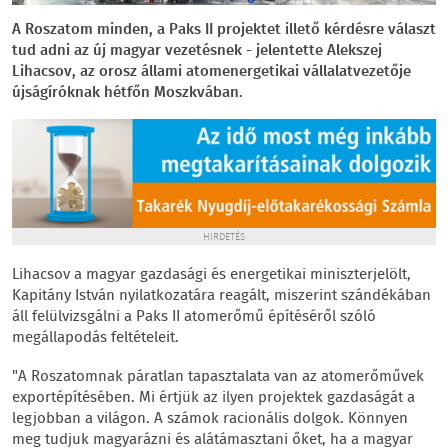
A Roszatom minden, a Paks II projektet illető kérdésre választ
tud adni az új magyar vezetésnek - jelentette Alekszej
Lihacsov, az orosz állami atomenergetikai vállalatvezetője
újságíróknak hétfőn Moszkvában.
HIRDETÉS
Lihacsov a magyar gazdasági és energetikai miniszterjelölt,
Kapitány István nyilatkozatára reagált, miszerint szándékában
áll felülvizsgálni a Paks II atomerőmű építéséről szóló
megállapodás feltételeit.
"A Roszatomnak páratlan tapasztalata van az atomerőművek
exportépítésében. Mi értjük az ilyen projektek gazdaságát a
legjobban a világon. A számok racionális dolgok. Könnyen
meg tudjuk magyarázni és alátámasztani őket, ha a magyar