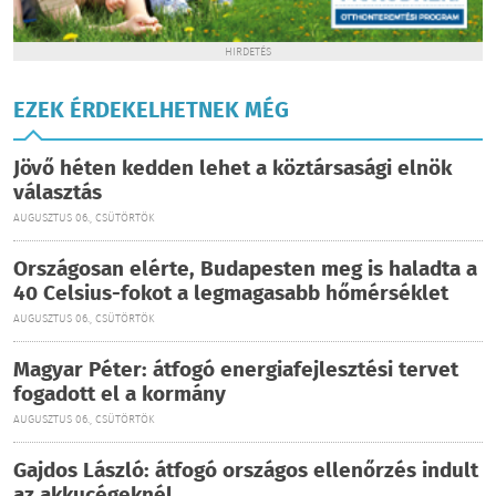
HIRDETÉS
EZEK ÉRDEKELHETNEK MÉG
Jövő héten kedden lehet a köztársasági elnök
választás
AUGUSZTUS 06., CSÜTÖRTÖK
Országosan elérte, Budapesten meg is haladta a
40 Celsius-fokot a legmagasabb hőmérséklet
AUGUSZTUS 06., CSÜTÖRTÖK
Magyar Péter: átfogó energiafejlesztési tervet
fogadott el a kormány
AUGUSZTUS 06., CSÜTÖRTÖK
Gajdos László: átfogó országos ellenőrzés indult
az akkucégeknél