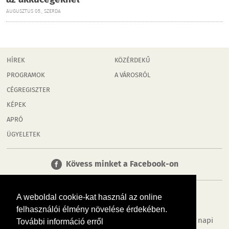
AUGUSZTUS 05., SZERDA
HÍREK
KÖZÉRDEKŰ
PROGRAMOK
A VÁROSRÓL
CÉGREGISZTER
KÉPEK
APRÓ
ÜGYELETEK
Kövess minket a Facebook-on
A weboldal cookie-kat használ az online
felhasználói élmény növelése érdekében.
Tudj meg többet városodról! Hírek, programok, képek, napi
További információ erről