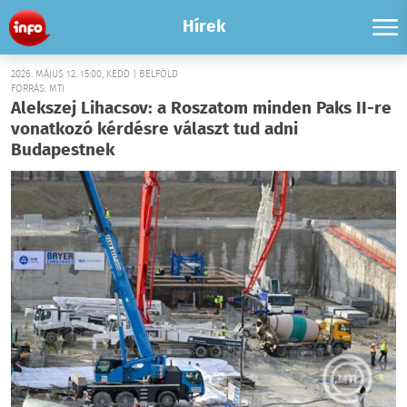
Hírek
2026. MÁJUS 12. 15:00, KEDD | BELFÖLD
FORRÁS: MTI
Alekszej Lihacsov: a Roszatom minden Paks II-re
vonatkozó kérdésre választ tud adni
Budapestnek