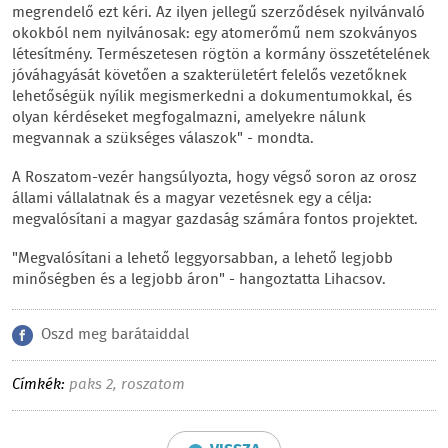
megrendelő ezt kéri. Az ilyen jellegű szerződések nyilvánvaló
okokból nem nyilvánosak: egy atomerőmű nem szokványos
létesítmény. Természetesen rögtön a kormány összetételének
jóváhagyását követően a szakterületért felelős vezetőknek
lehetőségük nyílik megismerkedni a dokumentumokkal, és
olyan kérdéseket megfogalmazni, amelyekre nálunk
megvannak a szükséges válaszok" - mondta.
A Roszatom-vezér hangsúlyozta, hogy végső soron az orosz
állami vállalatnak és a magyar vezetésnek egy a célja:
megvalósítani a magyar gazdaság számára fontos projektet.
"Megvalósítani a lehető leggyorsabban, a lehető legjobb
minőségben és a legjobb áron" - hangoztatta Lihacsov.
Oszd meg barátaiddal
Címkék:
paks 2
,
roszatom