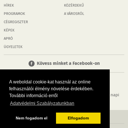
HÍREK
KÖZÉRDEKŰ
PROGRAMOK
A VÁROSRÓL
CÉGREGISZTER
KÉPEK
APRÓ
ÜGYELETEK
Kövess minket a Facebook-on
A weboldal cookie-kat használ az online
felhasználói élmény növelése érdekében.
Tudj meg többet városodról! Hírek, programok, képek, napi
További információ erről
menü, cégek…. és minden, ami Mosonmagyaróvár
Adatvédelmi Szabályzatunkban
MÉDIAAJÁNLÓ
ADATVÉDELEM
IMPRESSZUM
RÓLUNK
ÁSZF
Nem fogadom el
Elfogadom