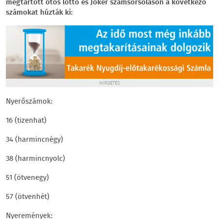
megtartott ötös lottó és Joker számsorsoláson a következő
számokat húzták ki:
HIRDETÉS
Nyerőszámok:
16 (tizenhat)
34 (harmincnégy)
38 (harmincnyolc)
51 (ötvenegy)
57 (ötvenhét)
Nyeremények: