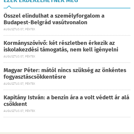
EZEK ÉRDEKELHETNEK MÉG
Ősszel elindulhat a személyforgalom a
Budapest-Belgrád vasútvonalon
AUGUSZTUS 07., PÉNTEK
Kormányszóvivő: két részletben érkezik az
iskolakezdési támogatás, nem kell igényelni
AUGUSZTUS 07., PÉNTEK
Magyar Péter: mától nincs szükség az önkéntes
fogyasztáscsökkentésre
AUGUSZTUS 07., PÉNTEK
Kapitány István: a benzin ára a volt védett ár alá
csökkent
AUGUSZTUS 07., PÉNTEK