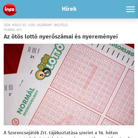
Hírek
2026. MÁJUS 03. 13:00, VASÁRNAP | BELFÖLD
FORRÁS: MTI
Az ötös lottó nyerőszámai és nyereményei
A Szerencsejáték Zrt. tájékoztatása szerint a 18. héten