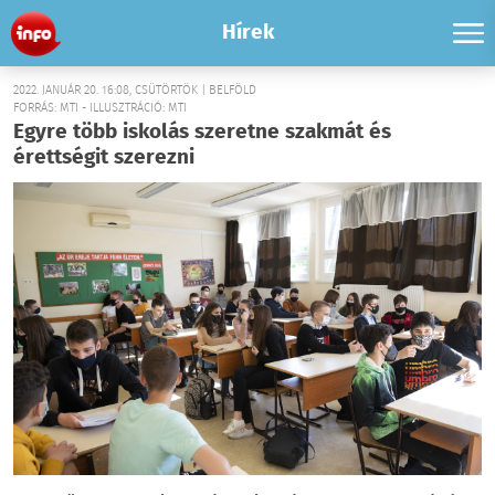
Hírek
2022. JANUÁR 20. 16:08, CSÜTÖRTÖK | BELFÖLD
FORRÁS: MTI - ILLUSZTRÁCIÓ: MTI
Egyre több iskolás szeretne szakmát és
érettségit szerezni