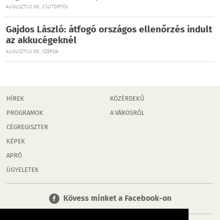
AUGUSZTUS 06., CSÜTÖRTÖK
Gajdos László: átfogó országos ellenőrzés indult
az akkucégeknél
AUGUSZTUS 05., SZERDA
HÍREK
KÖZÉRDEKŰ
PROGRAMOK
A VÁROSRÓL
CÉGREGISZTER
KÉPEK
APRÓ
ÜGYELETEK
Kövess minket a Facebook-on