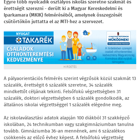
Egyre több nyolcadik osztályos iskolás szeretne szakmát és
érettségit szerezni - derült ki a Magyar Kereskedelmi és
Iparkamara (MKIK) felméréséből, amelynek összegzését
csütörtökön juttatta el az MTI-hez a szervezet.
HIRDETÉS
A pályaorientációs felmérés szerint végzősök közül szakmát 13
százalék, érettségit 6 százalék szeretne, 34 százalék
mindkettőt céljának tekinti. Felsőfokú végzettségben 31
százalék, doktori végzettségben 6 százalék gondolkodik, az
általános iskolai végzettséggel 1 százalék elégedne meg.
Az iskolaválasztási adatok alapján 100 diákból 31 szakképző
iskolában, 24 technikumban vagy szakgimnáziumban tanulna
tovább. Gimnáziumba 36-an mennének, ami 6 százalékos
csökkenés az előző évhez képest. A felsőfokú végzettség