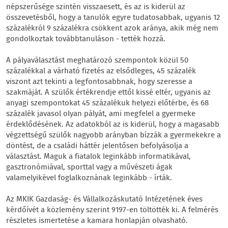
népszerűsége szintén visszaesett, és az is kiderül az
összevetésből, hogy a tanulók egyre tudatosabbak, ugyanis 12
százalékról 9 százalékra csökkent azok aránya, akik még nem
gondolkoztak továbbtanuláson - tették hozzá.
A pályaválasztást meghatározó szempontok közül 50
százalékkal a várható fizetés az elsődleges, 45 százalék
viszont azt tekinti a legfontosabbnak, hogy szeresse a
szakmáját. A szülők értékrendje ettől kissé eltér, ugyanis az
anyagi szempontokat 45 százalékuk helyezi előtérbe, és 68
százalék javasol olyan pályát, ami megfelel a gyermeke
érdeklődésének. Az adatokból az is kiderül, hogy a magasabb
végzettségű szülők nagyobb arányban bízzák a gyermekekre a
döntést, de a családi háttér jelentősen befolyásolja a
választást. Maguk a fiatalok leginkább informatikával,
gasztronómiával, sporttal vagy a művészeti ágak
valamelyikével foglalkoznának leginkább - írták.
Az MKIK Gazdaság- és Vállalkozáskutató Intézetének éves
kérdőívét a közlemény szerint 9197-en töltötték ki. A felmérés
részletes ismertetése a kamara honlapján olvasható.