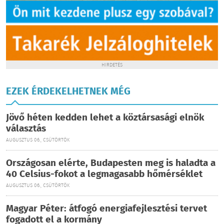
HIRDETÉS
EZEK ÉRDEKELHETNEK MÉG
Jövő héten kedden lehet a köztársasági elnök
választás
AUGUSZTUS 06., CSÜTÖRTÖK
Országosan elérte, Budapesten meg is haladta a
40 Celsius-fokot a legmagasabb hőmérséklet
AUGUSZTUS 06., CSÜTÖRTÖK
Magyar Péter: átfogó energiafejlesztési tervet
fogadott el a kormány