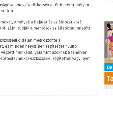
tonságosan megközelíthessék a több méter mélyen
nt rá. K
 romokat, amelyek a bejárat és az áldozat közé
abilizálni tudják a mentősök az állapotát, mielőtt
 közösségi oldalán megköszönte a
t, és minden helyszínen segítséget nyújtó
n végzett munkáját, valamint azoknak a fehérvári
építéstechnikai eszközökkel segítettek vagy ilyet