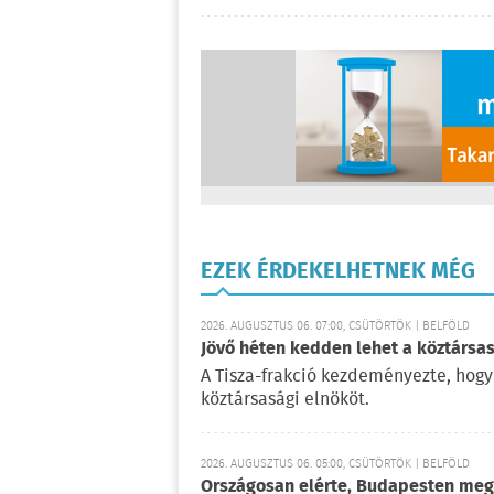
EZEK ÉRDEKELHETNEK MÉG
2026. AUGUSZTUS 06. 07:00, CSÜTÖRTÖK | BELFÖLD
Jövő héten kedden lehet a köztársas
A Tisza-frakció kezdeményezte, hogy
köztársasági elnököt.
2026. AUGUSZTUS 06. 05:00, CSÜTÖRTÖK | BELFÖLD
Országosan elérte, Budapesten meg 