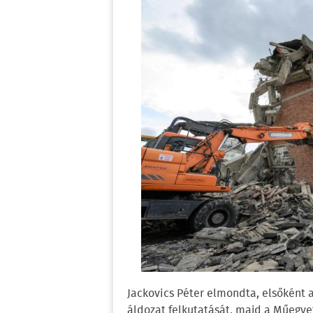
Jackovics Péter elmondta, elsőként
áldozat felkutatását, majd a Műegy