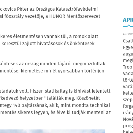
ackovics Péter az Országos Katasztrófavédelmi
si főosztály vezetője, a HUNOR Mentőszervezet
AP
AZONOS
ikeres életmentésen vannak túl, a romok alatt
Csat
keresztül zajlott hivatásosok és önkéntesek
Egye
augu
megl
kéntesek az ország minden tájáról megmozdultak
Trop
imentése, kiemelése minél gyorsabban történjen
Vada
tört
vará
adatuk volt, hiszen statikailag is kihívást jelentett
kell
"kedvező helyzetben" találták meg. Köszönetét
szep
integy 140 bajtársának, akik, mint mondta technikai
forg
 mentés sikeres legyen, és élve ki tudják menteni az
irán
Nová
prog
hely