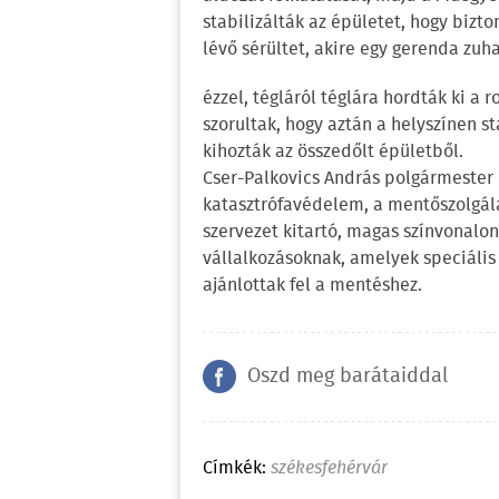
stabilizálták az épületet, hogy biz
lévő sérültet, akire egy gerenda zuha
ézzel, tégláról téglára hordták ki a
szorultak, hogy aztán a helyszínen st
kihozták az összedőlt épületből.
Cser-Palkovics András polgármester
katasztrófavédelem, a mentőszolgála
szervezet kitartó, magas színvonalo
vállalkozásoknak, amelyek speciális 
ajánlottak fel a mentéshez.
Oszd meg barátaiddal
Címkék:
székesfehérvár