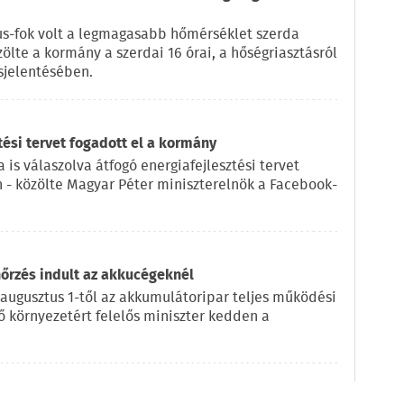
us-fok volt a legmagasabb hőmérséklet szerda
zölte a kormány a szerdai 16 órai, a hőségriasztásról
sjelentésében.
tési tervet fogadott el a kormány
 is válaszolva átfogó energiafejlesztési tervet
n - közölte Magyar Péter miniszterelnök a Facebook-
nőrzés indult az akkucégeknél
 augusztus 1-től az akkumulátoripar teljes működési
lő környezetért felelős miniszter kedden a