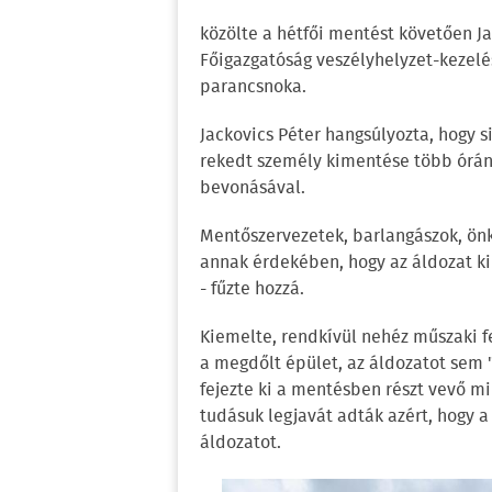
közölte a hétfői mentést követően J
Főigazgatóság veszélyhelyzet-kezelé
parancsnoka.
Jackovics Péter hangsúlyozta, hogy s
rekedt személy kimentése több órán 
bevonásával.
Mentőszervezetek, barlangászok, ön
annak érdekében, hogy az áldozat k
- fűzte hozzá.
Kiemelte, rendkívül nehéz műszaki fel
a megdőlt épület, az áldozatot sem 
fejezte ki a mentésben részt vevő m
tudásuk legjavát adták azért, hogy a
áldozatot.