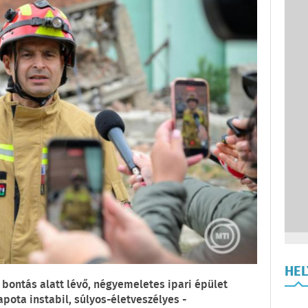
HE
 bontás alatt lévő, négyemeletes ipari épület
apota instabil, súlyos-életveszélyes -