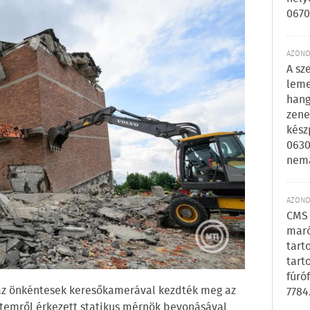
0670
AZONOS
A sz
leme
hang
zene
kész
0630
nem
AZONOS
CMS 
maró
tart
tart
fúró
 az önkéntesek keresőkamerával kezdték meg az
7784
etemről érkezett statikus mérnök bevonásával