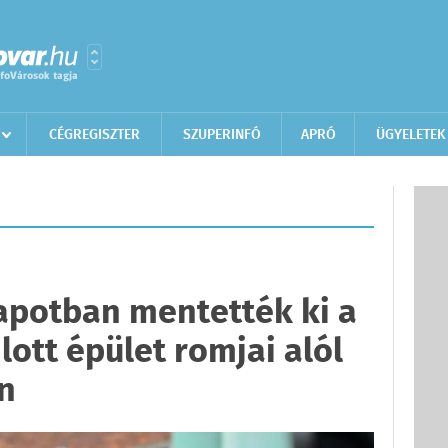
CÉGREGISZTER
SZUPERINFÓ
APRÓ
ÜGYELETEK
lapotban mentették ki a
lott épület romjai alól
n