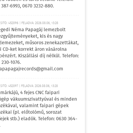
 387-6993, 0670 3232-880.
ÍTÓ: 452096 | FELADVA: 2026.08.06, 13:28
egedi Néma Papagáj lemezbolt
zgyűjteményeket, kis és nagy
lemezeket, műsoros zenekazettákat,
i CD-ket korrekt áron vásárolna
pénzért. Kiszállási díj nélkül. Telefon:
 230-1076.
apapagajrecords@gmail.com
ÍTÓ: 452097 | FELADVA: 2026.08.06, 13:28
márkájú, 4 fejes CNC faipari
gép vákuumszivattyúval és minden
ozékával, valamint faipari gépek
ozékai (pl. előtolómű, sorozat
fejek stb.) eladók. Telefon: 0630 364-
.