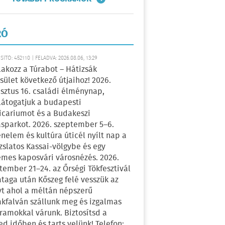
RÓ
ÍTÓ: 452110 | FELADVA: 2026.08.06, 13:29
lakozz a Túrabot – Hátizsák
sület következő útjaihoz! 2026.
sztus 16. családi élménynap,
átogatjuk a budapesti
icariumot és a Budakeszi
sparkot. 2026. szeptember 5–6.
énelem és kultúra úticél nyílt nap a
zslatos Kassai-völgybe és egy
emes kaposvári városnézés. 2026.
tember 21–24. az Őrségi Tökfesztivál
ataga után Kőszeg felé vesszük az
yt ahol a méltán népszerű
kfalván szállunk meg és izgalmas
ramokkal várunk. Biztosítsd a
ed időben és tarts velünk! Telefon: