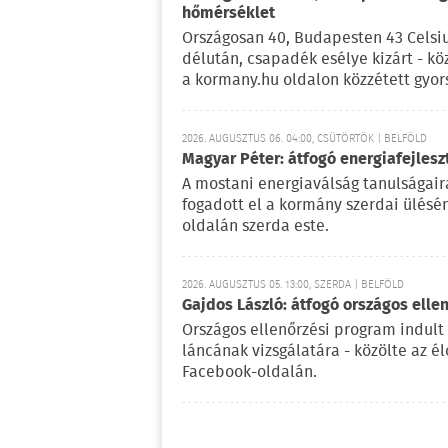
hőmérséklet
Országosan 40, Budapesten 43 Celsi
délután, csapadék esélye kizárt - kö
a kormany.hu oldalon közzétett gyor
2026. AUGUSZTUS 06. 04:00, CSÜTÖRTÖK | BELFÖLD
Magyar Péter: átfogó energiafejlesz
A mostani energiaválság tanulságaira
fogadott el a kormány szerdai ülésé
oldalán szerda este.
2026. AUGUSZTUS 05. 13:00, SZERDA | BELFÖLD
Gajdos László: átfogó országos elle
Országos ellenőrzési program indult
láncának vizsgálatára - közölte az é
Facebook-oldalán.