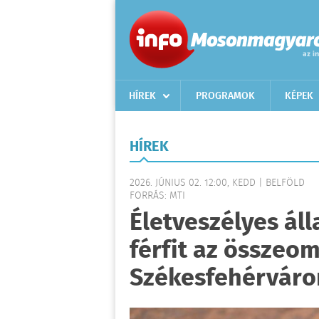
HÍREK
PROGRAMOK
KÉPEK
HÍREK
2026. JÚNIUS 02. 12:00, KEDD | BELFÖLD
FORRÁS: MTI
Életveszélyes ál
férfit az összeom
Székesfehérváro