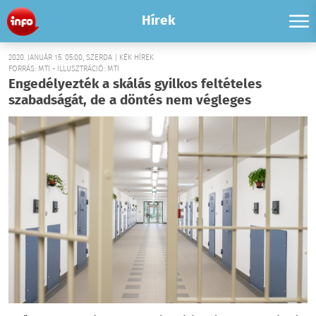
Hírek
2020. JANUÁR 15. 05:00, SZERDA | KÉK HÍREK
FORRÁS: MTI - ILLUSZTRÁCIÓ: MTI
Engedélyezték a skálás gyilkos feltételes
szabadságát, de a döntés nem végleges