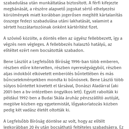
szabadulása után munkáltatása biztosított. A férfi kifejezte
megbánását, a részére alapvető jogokat sértő elhelyezési
körülmények miatt korábban jogerősen megítélt kártalanítás
összege fedezi szabadulása utáni lakhatását, valamint a
sértett hozzátartozóinak önként kártérítést fizet.
A szóvivő közölte, a döntés ellen az ügyész fellebbezett, így a
végzés nem végleges. A fellebbezés halasztó hatályú, az
elítéltet ezért nem bocsátották szabadon.
Bene Lászlót a Legfelsőbb Bíróság 1996-ban több emberen,
részben előre kitervelten, részben nyereségvágyból, részben
aljas indokból elkövetett emberölés bűntettében és más
bűncselekményekben mondta ki bűnösnek. Bene László több
súlyos bűntettet követett el társával, Donászi Aladárral (aki
2001-ben a bv-intézetben öngyilkos lett). Együtt rabolták ki
például 1992-ben a Budai Skála áruház pénzszállító autóját,
megölve közben egy egyetemistát, lőgyakorlatozás közben
pedig két vadász életét oltották ki.
A Legfelsőbb Bíróság döntése az volt, hogy az elítélt
legkorábban 20 év után bocsátható feltételes szabadságra. Ez