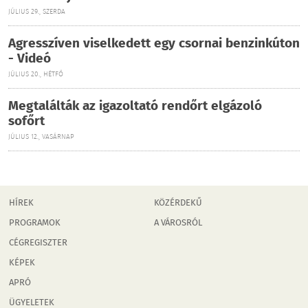
JÚLIUS 29., SZERDA
Agresszíven viselkedett egy csornai benzinkúton
- Videó
JÚLIUS 20., HÉTFŐ
Megtalálták az igazoltató rendőrt elgázoló
sofőrt
JÚLIUS 12., VASÁRNAP
HÍREK
KÖZÉRDEKŰ
PROGRAMOK
A VÁROSRÓL
CÉGREGISZTER
KÉPEK
APRÓ
ÜGYELETEK