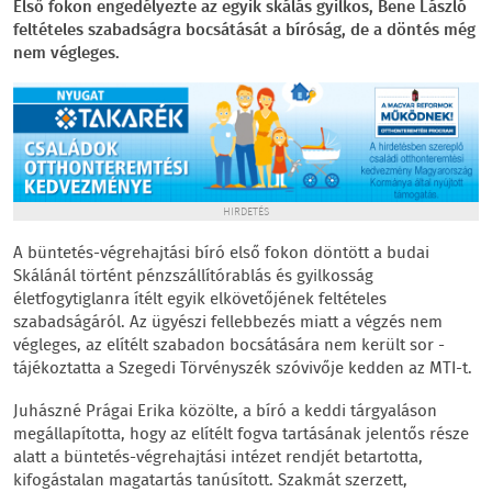
Első fokon engedélyezte az egyik skálás gyilkos, Bene László
feltételes szabadságra bocsátását a bíróság, de a döntés még
nem végleges.
HIRDETÉS
A büntetés-végrehajtási bíró első fokon döntött a budai
Skálánál történt pénzszállítórablás és gyilkosság
életfogytiglanra ítélt egyik elkövetőjének feltételes
szabadságáról. Az ügyészi fellebbezés miatt a végzés nem
végleges, az elítélt szabadon bocsátására nem került sor -
tájékoztatta a Szegedi Törvényszék szóvivője kedden az MTI-t.
Juhászné Prágai Erika közölte, a bíró a keddi tárgyaláson
megállapította, hogy az elítélt fogva tartásának jelentős része
alatt a büntetés-végrehajtási intézet rendjét betartotta,
kifogástalan magatartás tanúsított. Szakmát szerzett,