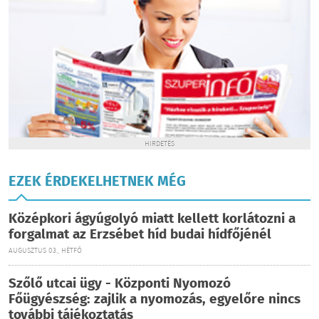
HIRDETÉS
EZEK ÉRDEKELHETNEK MÉG
Középkori ágyúgolyó miatt kellett korlátozni a
forgalmat az Erzsébet híd budai hídfőjénél
AUGUSZTUS 03., HÉTFŐ
Szőlő utcai ügy - Központi Nyomozó
Főügyészség: zajlik a nyomozás, egyelőre nincs
további tájékoztatás