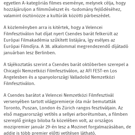
egyetlen A-kategóriás filmes eseménye, melynek célja, hogy
hozzájáruljon a filmművészet és -tudomány fejlődéséhez,
valamint ösztönözze a kultúrák közötti párbeszédet.
A közleményben arra is kitértek, hogy a Velencei
Filmfesztiválon hat díjat nyert Csendes barát felkerült az
Európai Filmakadémia szűkített listájára, így esélyes az
Európai Filmdíjra. A 38. alkalommal megrendezendő díjátadó
januárban lesz Berlinben.
A tájékoztatás szerint a Csendes barát októberben szerepel a
Chicagói Nemzetközi Filmfesztiválon, az AFI FEST-en Los
Angelesben és a spanyolországi Valladolid Nemzetközi
Filmfesztiválon.
A Csendes barátot a Velencei Nemzetközi Filmfesztivál
versenyében tartott világpremierje óta már bemutatták
Toronto, Puszan, London és Zürich rangos fesztiváljain. Az
első magyarországi vetítés a sellyei arborétumban, a filmben
szereplő ginkgo biloba fa közelében volt, az országos
mozipremier január 29-én lesz a Mozinet forgalmazásában, de
addig is több premier előtti vetítésen látható.