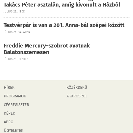
Takács Péter asztalán, amíg kivonult a Házból
JÚLIUS 28., KEDD
Testvérpár is van a 201. Anna-bál szépei között
JÚLIUS 26., VASÁRNAP
Freddie Mercury-szobrot avatnak
Balatonszemesen
JÚLIUS 24., PÉNTEK
HÍREK
KÖZÉRDEKŰ
PROGRAMOK
A VÁROSRÓL
CÉGREGISZTER
KÉPEK
APRÓ
ÜGYELETEK