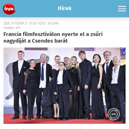
Hírek
2025. OKTÓBER 21. 07:26, KEDD | BULVÁR
FORRÁS: MTI
Francia filmfesztiválon nyerte el a zsűri
nagydíját a Csendes barát