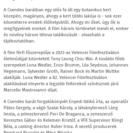
A Csendes barátban egy idős fa áll egy botanikus kert
közepén, magányos, ahogy a kert többi lakója is - sok ezer
kilométerre eredeti élőhelyüktől. Ahogy mi őket, úgy ők is
megfigyelnek minket. A film három történetet mesél el, ember
és növény három tétova találkozását - olvasható a
tájékoztatóban.
A film férfi főszereplője a 2023-as Velencei Filmfesztiválon
életműdíjjal kitüntetett Tony Leung Chiu-Wai. A további főbb
szerepeket Luna Wedler, Enzo Brumm, Léa Seydoux, Johannes
Hegemann, Sylvester Groth, Rainer Bock és Martin Wuttke
alakítják. Luna Wedler a 82. Velencei Filmfesztiválon
alakításával elnyerte a legjobb feltörekvő színésznek járó
Marcello Mastroianni-díjat.
A Csendes barát forgatókönyvét Enyedi Ildikó írta, az operatőr
Pálos Gergely, a vágó Szalai Károly, a látványtervező Láng
Imola, a jelmeztervező Peri De Braganca, a zeneszerző
Keresztes Gábor és Kelemen Kristóf, a VFX Supervisor Klingl
Béla, a casting director Asher Irma. A vezető producerek
Reinhard Brundig és Mécs Mónika.