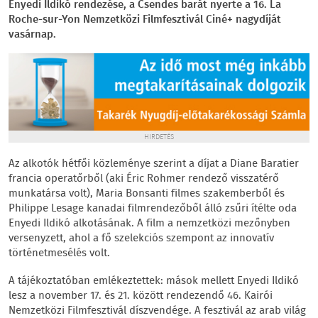
Enyedi Ildikó rendezése, a Csendes barát nyerte a 16. La
Roche-sur-Yon Nemzetközi Filmfesztivál Ciné+ nagydíját
vasárnap.
HIRDETÉS
Az alkotók hétfői közleménye szerint a díjat a Diane Baratier
francia operatőrből (aki Éric Rohmer rendező visszatérő
munkatársa volt), Maria Bonsanti filmes szakemberből és
Philippe Lesage kanadai filmrendezőből álló zsűri ítélte oda
Enyedi Ildikó alkotásának. A film a nemzetközi mezőnyben
versenyzett, ahol a fő szelekciós szempont az innovatív
történetmesélés volt.
A tájékoztatóban emlékeztettek: mások mellett Enyedi Ildikó
lesz a november 17. és 21. között rendezendő 46. Kairói
Nemzetközi Filmfesztivál díszvendége. A fesztivál az arab világ