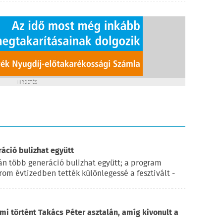
HIRDETÉS
ráció bulizhat együtt
pján több generáció bulizhat együtt; a program
rom évtizedben tették különlegessé a fesztivált -
 mi történt Takács Péter asztalán, amíg kivonult a