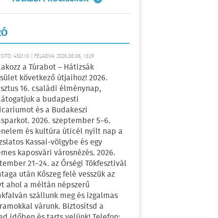
RÓ
ÍTÓ: 452110 | FELADVA: 2026.08.06, 13:29
lakozz a Túrabot – Hátizsák
sület következő útjaihoz! 2026.
sztus 16. családi élménynap,
átogatjuk a budapesti
icariumot és a Budakeszi
sparkot. 2026. szeptember 5–6.
énelem és kultúra úticél nyílt nap a
zslatos Kassai-völgybe és egy
emes kaposvári városnézés. 2026.
tember 21–24. az Őrségi Tökfesztivál
ataga után Kőszeg felé vesszük az
yt ahol a méltán népszerű
kfalván szállunk meg és izgalmas
ramokkal várunk. Biztosítsd a
ed időben és tarts velünk! Telefon: