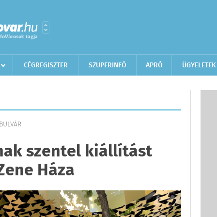
CÉGREGISZTER
SZUPERINFÓ
APRÓ
ÜGYELETEK
 BULVÁR
ak szentel kiállítást
 Zene Háza