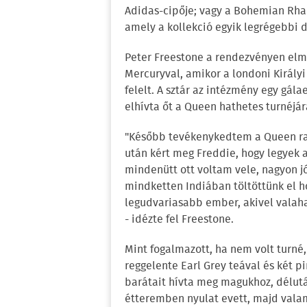
Adidas-cipője; vagy a Bohemian Rhap
amely a kollekció egyik legrégebbi d
Peter Freestone a rendezvényen elme
Mercuryval, amikor a londoni Királyi
felelt. A sztár az intézmény egy gála
elhívta őt a Queen hathetes turnéjár
"Később tevékenykedtem a Queen raj
után kért meg Freddie, hogy legyek a
mindenütt ott voltam vele, nagyon jó
mindketten Indiában töltöttünk el ho
legudvariasabb ember, akivel valah
- idézte fel Freestone.
Mint fogalmazott, ha nem volt turné
reggelente Earl Grey teával és két pi
barátait hívta meg magukhoz, délután
étteremben nyulat evett, majd valam