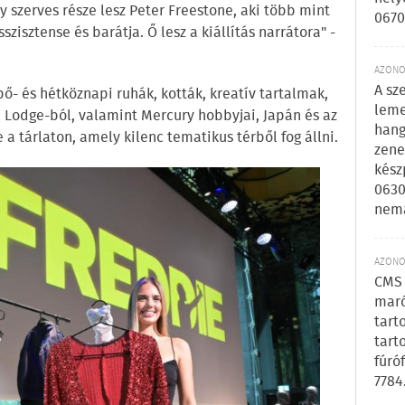
y szerves része lesz Peter Freestone, aki több mint
0670
szisztense és barátja. Ő lesz a kiállítás narrátora" -
AZONOS
A sz
épő- és hétköznapi ruhák, kották, kreatív tartalmak,
leme
n Lodge-ból, valamint Mercury hobbyjai, Japán és az
hang
e a tárlaton, amely kilenc tematikus térből fog állni.
zene
kész
0630
nem
AZONOS
CMS 
maró
tart
tart
fúró
7784