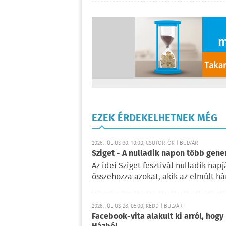
EZEK ÉRDEKELHETNEK MÉG
2026. JÚLIUS 30. 10:00, CSÜTÖRTÖK | BULVÁR
Sziget - A nulladik napon több gene
Az idei Sziget fesztivál nulladik na
összehozza azokat, akik az elmúlt há
2026. JÚLIUS 28. 05:00, KEDD | BULVÁR
Facebook-vita alakult ki arról, hogy