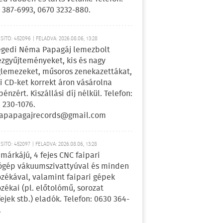
 387-6993, 0670 3232-880.
ÍTÓ: 452096 | FELADVA: 2026.08.06, 13:28
egedi Néma Papagáj lemezbolt
zgyűjteményeket, kis és nagy
lemezeket, műsoros zenekazettákat,
i CD-ket korrekt áron vásárolna
pénzért. Kiszállási díj nélkül. Telefon:
 230-1076.
apapagajrecords@gmail.com
ÍTÓ: 452097 | FELADVA: 2026.08.06, 13:28
márkájú, 4 fejes CNC faipari
gép vákuumszivattyúval és minden
ozékával, valamint faipari gépek
ozékai (pl. előtolómű, sorozat
fejek stb.) eladók. Telefon: 0630 364-
.