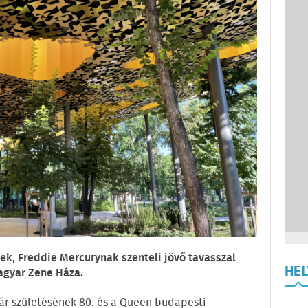
k, Freddie Mercurynak szenteli jövő tavasszal
HE
Magyar Zene Háza.
tár születésének 80. és a Queen budapesti