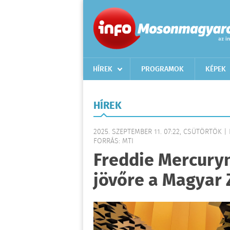
HÍREK
PROGRAMOK
KÉPEK
HÍREK
2025. SZEPTEMBER 11. 07:22, CSÜTÖRTÖK |
FORRÁS: MTI
Freddie Mercuryn
jövőre a Magyar