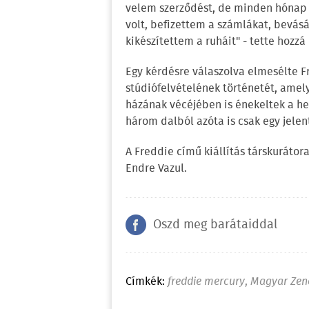
velem szerződést, de minden hónap
volt, befizettem a számlákat, bevás
kikészítettem a ruháit" - tette hozzá
Egy kérdésre válaszolva elmesélte F
stúdiófelvételének történetét, amel
házának vécéjében is énekeltek a hel
három dalból azóta is csak egy jelen
A Freddie című kiállítás társkurátor
Endre Vazul.
Oszd meg barátaiddal
Címkék:
freddie mercury
,
Magyar Zen