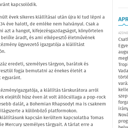
aránt kapcsolódik.
lt évek sikeres kiállításai után újra ki tud lépni a
AP
34 éve halott, de emléke nem halványul. Csak a
ni azt a hangot, kifejezésgazdagságot, könyörtelen
AZONOS
i belőle áradt, és ami elképesztő életművének
Csat
tézmény ügyvezető igazgatója a kiállítást
Egye
ón.
augu
megl
 száz eredeti, személyes tárgyon, barátok és
Trop
Vada
sztül fogja bemutatni az énekes életét a
tört
t egyaránt.
vará
kell
zményigazgatója, a kiállítás társkurátora arról
szep
k elejétől húsz éven át volt állócsillaga a pop-rock
forg
resebb dalát, a Bohemian Rhapsodyt ma is csaknem
irán
világszerte a különböző platformokon.
Nová
k kiállításunk kapcsán kerültem kapcsolatba Tomas
prog
die Mercury személyes tárgyait. A tárlat erre a
hely