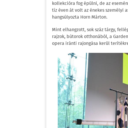
kollekcióra fog épülni, de az esemén
tíz éven át volt az énekes személyi as
hangsúlyozta Horn Márton.
Mint elhangzott, sok száz tárgy, fell
rajzok, bútorok otthonából, a Garde
opera iránti rajongása kerül terítékr