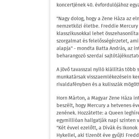
koncertjének 40. évfordulójához egy
"Nagy dolog, hogy a Zene Háza az elmú
nemzetközi életbe. Freddie Mercury 
klasszikusokkal lehet összehasonlíta
szorgalmat és felelősségérzetet, am
alapja" - mondta Batta András, az in
beharangozó szerdai sajtótájékoztat
A jövő tavasszal nyíló kiállítás több
munkatársak visszaemlékezésein kere
rivaldafényben és a kulisszák mögöt
Horn Márton, a Magyar Zene Háza inté
beszélt, hogy Mercury a hetvenes éve
zenének. Hozzátette: a Queen leghí
egymillióan hallgatják napi szinten 
"Két évvel ezelőtt, a Dívák és Ikono
Hykellel, aki tizenöt éve gyűjti Fred