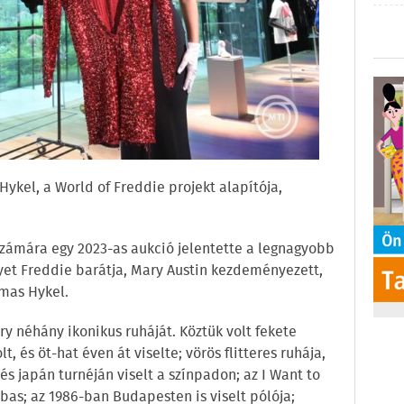
Hykel, a World of Freddie projekt alapítója,
 számára egy 2023-as aukció jelentette a legnagyobb
lyet Freddie barátja, Mary Austin kezdeményezett,
Tomas Hykel.
y néhány ikonikus ruháját. Köztük volt fekete
, és öt-hat éven át viselte; vörös flitteres ruhája,
s japán turnéján viselt a színpadon; az I Want to
bas; az 1986-ban Budapesten is viselt pólója;