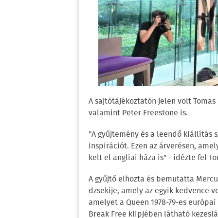
A sajtótájékoztatón jelen volt Tomas 
valamint Peter Freestone is.
"A gyűjtemény és a leendő kiállítás
inspirációt. Ezen az árverésen, ame
kelt el angliai háza is" - idézte fel 
A gyűjtő elhozta és bemutatta Mercur
dzsekije, amely az egyik kedvence volt
amelyet a Queen 1978-79-es európai é
Break Free klipjében látható kezeslá