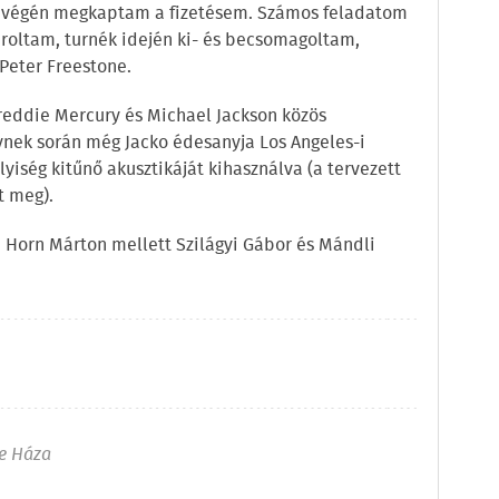
 végén megkaptam a fizetésem. Számos feladatom
ároltam, turnék idején ki- és becsomagoltam,
 Peter Freestone.
reddie Mercury és Michael Jackson közös
ynek során még Jacko édesanyja Los Angeles-i
yiség kitűnő akusztikáját kihasználva (a tervezett
t meg).
a Horn Márton mellett Szilágyi Gábor és Mándli
e Háza