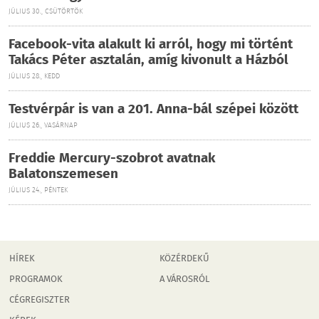
JÚLIUS 30., CSÜTÖRTÖK
Facebook-vita alakult ki arról, hogy mi történt
Takács Péter asztalán, amíg kivonult a Házból
JÚLIUS 28., KEDD
Testvérpár is van a 201. Anna-bál szépei között
JÚLIUS 26., VASÁRNAP
Freddie Mercury-szobrot avatnak
Balatonszemesen
JÚLIUS 24., PÉNTEK
HÍREK
KÖZÉRDEKŰ
PROGRAMOK
A VÁROSRÓL
CÉGREGISZTER