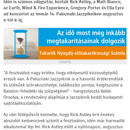
Idén is számos világsztár, köztük Rick Astley, a Matt Bianco,
az Earth, Wind & Fire Experience, Gregory Porter és Ella Eyre
ad koncertet az immár 14. Paloznaki Jazzpikniken augusztus
6-tól 8-ig.
HIRDETÉS
"A fesztiválok nagy értéke, hogy elképesztő közösségépítő
erejük van. A Paloznaki Jazzpiknik is a hasonló értékrendűek
és ízlésűek szórakozóhelye, találkozási pontja, kiegészülve a
Balaton-felvidéki táj szépségével" - hangsúlyozta Valde
Orsolya, a rendezvény alapítója a Jazzpiknik keddi budapesti
sajtótájékoztatóján.
Az idei fellépőkről kiemelte, hogy Rick Astley brit énekes
abszolút kedvencnek számít a fesztiválon, idén már harmadik
alkalommal lép fel. Rick Astley előtt a nyitónapon, augusztus