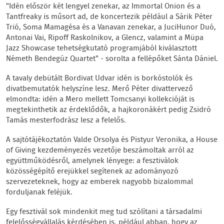
"Idén először két lengyel zenekar, az Immortal Onion és a
Tantfreaky is műsort ad, de koncertezik például a Sárik Péter
Trió, Soma Mamagésa és a Vanavan zenekar, a JuciHunor Duó,
Antonai Vai, Ripoff Raskolnikov, a Glencz, valamint a Müpa
Jazz Showcase tehetségkutató programjából kiválasztott
Németh Bendegúz Quartet" - sorolta a fellépőket Sánta Dániel.
A tavaly debütált Bordivat Udvar idén is borkóstolók és
divatbemutatók helyszíne lesz. Merő Péter divattervező
elmondta: idén a Mero mellett Tomcsanyi kollekcióját is
megtekinthetik az érdeklődők, a hajkoronákért pedig Zsidró
Tamás mesterfodrász lesz a felelős.
A sajtótájékoztatón Valde Orsolya és Pistyur Veronika, a House
of Giving kezdeményezés vezetője beszámoltak arról az
együttműködésről, amelynek lényege: a fesztiválok
közösségépítő erejükkel segítenek az adományozó
szervezeteknek, hogy az emberek nagyobb bizalommal
forduljanak feléjük.
Egy fesztivál sok mindenkit meg tud szólítani a társadalmi
felelősségvállalás kérdésében is, például abban, hogy az