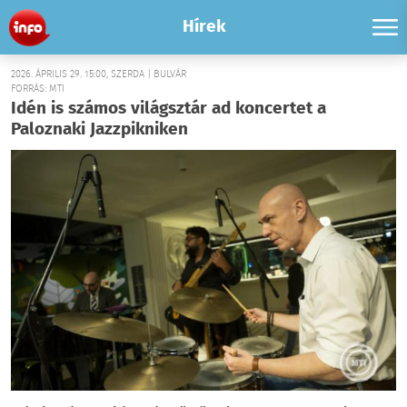
Hírek
2026. ÁPRILIS 29. 15:00, SZERDA | BULVÁR
FORRÁS: MTI
Idén is számos világsztár ad koncertet a
Paloznaki Jazzpikniken