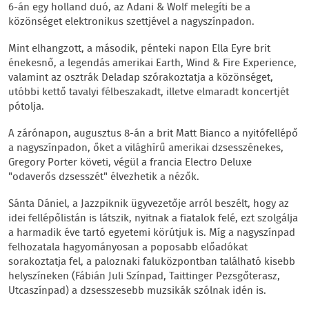
6-án egy holland duó, az Adani & Wolf melegíti be a
közönséget elektronikus szettjével a nagyszínpadon.
Mint elhangzott, a második, pénteki napon Ella Eyre brit
énekesnő, a legendás amerikai Earth, Wind & Fire Experience,
valamint az osztrák Deladap szórakoztatja a közönséget,
utóbbi kettő tavalyi félbeszakadt, illetve elmaradt koncertjét
pótolja.
A zárónapon, augusztus 8-án a brit Matt Bianco a nyitófellépő
a nagyszínpadon, őket a világhírű amerikai dzsesszénekes,
Gregory Porter követi, végül a francia Electro Deluxe
"odaverős dzsesszét" élvezhetik a nézők.
Sánta Dániel, a Jazzpiknik ügyvezetője arról beszélt, hogy az
idei fellépőlistán is látszik, nyitnak a fiatalok felé, ezt szolgálja
a harmadik éve tartó egyetemi körútjuk is. Míg a nagyszínpad
felhozatala hagyományosan a poposabb előadókat
sorakoztatja fel, a paloznaki faluközpontban található kisebb
helyszíneken (Fábián Juli Színpad, Taittinger Pezsgőterasz,
Utcaszínpad) a dzsesszesebb muzsikák szólnak idén is.