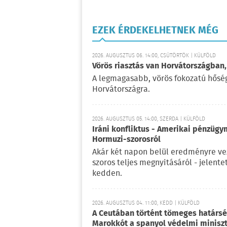
EZEK ÉRDEKELHETNEK MÉG
2026. AUGUSZTUS 06. 14:00, CSÜTÖRTÖK | KÜLFÖLD
Vörös riasztás van Horvátországban,
A legmagasabb, vörös fokozatú hőségr
Horvátországra.
2026. AUGUSZTUS 05. 14:00, SZERDA | KÜLFÖLD
Iráni konfliktus - Amerikai pénzügy
Hormuzi-szorosról
Akár két napon belül eredményre vez
szoros teljes megnyitásáról - jelent
kedden.
2026. AUGUSZTUS 04. 11:00, KEDD | KÜLFÖLD
A Ceutában történt tömeges határsért
Marokkót a spanyol védelmi minisz