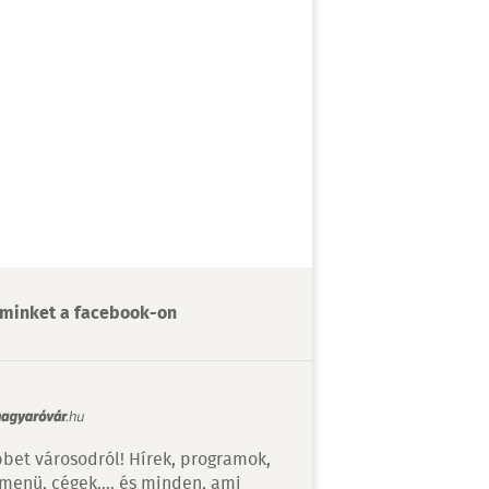
minket a facebook-on
bet városodról! Hírek, programok,
 menü, cégek…. és minden, ami