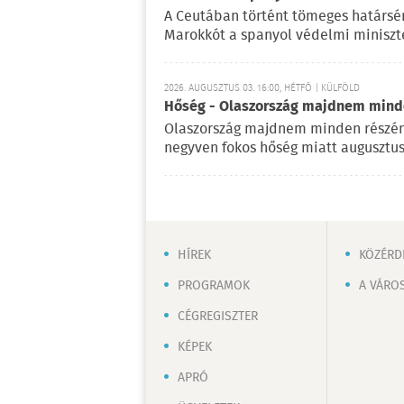
A Ceutában történt tömeges határsérté
Marokkót a spanyol védelmi miniszte
2026. AUGUSZTUS 03. 16:00, HÉTFŐ | KÜLFÖLD
Hőség - Olaszország majdnem mind
Olaszország majdnem minden részén
negyven fokos hőség miatt augusztus
HÍREK
KÖZÉRD
PROGRAMOK
A VÁRO
CÉGREGISZTER
KÉPEK
APRÓ