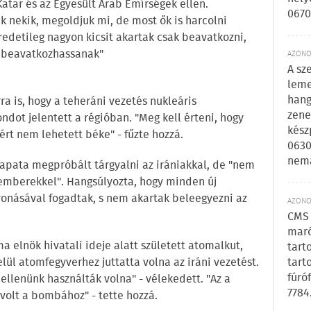
Katar és az Egyesült Arab Emírségek ellen.
0670
 nekik, megoldjuk mi, de most ők is harcolni
redetileg nagyon kicsit akartak csak beavatkozni,
 beavatkozhassanak"
AZONOS
A sz
leme
hang
ra is, hogy a teheráni vezetés nukleáris
zene
dot jelentett a régióban. "Meg kell érteni, hogy
kész
zért nem lehetett béke" - fűzte hozzá.
0630
nem
apata megpróbált tárgyalni az irániakkal, de "nem
 emberekkel". Hangsúlyozta, hogy minden új
avonásával fogadtak, s nem akartak beleegyezni az
AZONOS
CMS 
maró
 elnök hivatali ideje alatt született atomalkut,
tart
ül atomfegyverhez juttatta volna az iráni vezetést.
tart
fúró
 ellenünk használták volna" - vélekedett. "Az a
7784
volt a bombához" - tette hozzá.