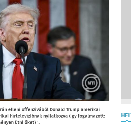
rán elleni offenzívából Donald Trump amerikai
HE
ikai hírtelevíziónak nyilatkozva úgy fogalmazott:
ényen ütni őket\".