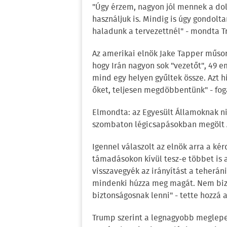
"Úgy érzem, nagyon jól mennek a dol
használjuk is. Mindig is úgy gondolta
haladunk a tervezettnél" - mondta 
Az amerikai elnök Jake Tapper műsor
hogy Irán nagyon sok "vezetőt", 49 em
mind egy helyen gyűltek össze. Azt h
őket, teljesen megdöbbentünk" - fo
Elmondta: az Egyesült Államoknak nin
szombaton légicsapásokban megölt A
Igennel válaszolt az elnök arra a ké
támadásokon kívül tesz-e többet is
visszavegyék az irányítást a teherán
mindenki húzza meg magát. Nem bizt
biztonságosnak lenni" - tette hozzá 
Trump szerint a legnagyobb meglepe