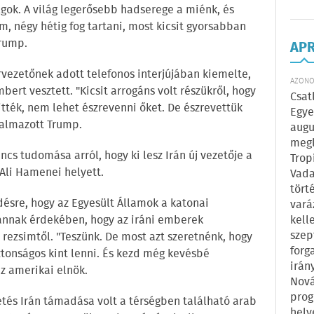
gok. A világ legerősebb hadserege a miénk, és
m, négy hétig fog tartani, most kicsit gyorsabban
Trump.
AP
vezetőnek adott telefonos interjújában kiemelte,
AZONOS
bert vesztett. "Kicsit arrogáns volt részükről, hogy
Csat
itték, nem lehet észrevenni őket. De észrevettük
Egye
galmazott Trump.
augu
megl
cs tudomása arról, hogy ki lesz Irán új vezetője a
Trop
li Hamenei helyett.
Vada
tört
rdésre, hogy az Egyesült Államok a katonai
vará
 annak érdekében, hogy az iráni emberek
kell
szep
i rezsimtől. "Teszünk. De most azt szeretnénk, hogy
forg
onságos kint lenni. És kezd még kevésbé
irán
az amerikai elnök.
Nová
prog
tés Irán támadása volt a térségben található arab
hely