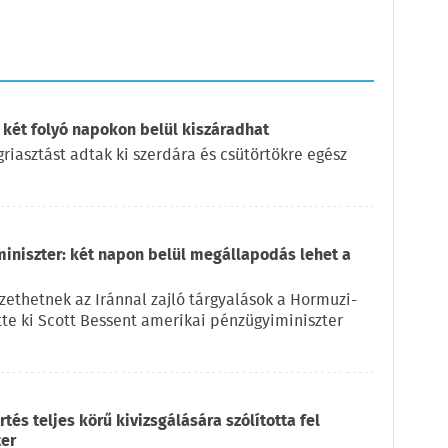
 két folyó napokon belül kiszáradhat
iasztást adtak ki szerdára és csütörtökre egész
miniszter: két napon belül megállapodás lehet a
ethetnek az Iránnal zajló tárgyalások a Hormuzi-
ette ki Scott Bessent amerikai pénzügyiminiszter
és teljes körű kivizsgálására szólította fel
ter