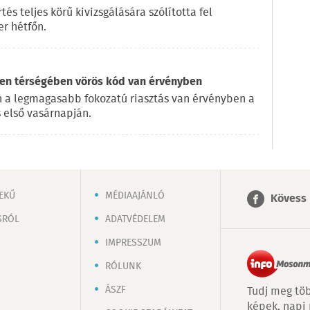
s teljes körű kivizsgálására szólította fel
r hétfőn.
en térségében vörös kód van érvényben
 a legmagasabb fokozatú riasztás van érvényben a
 első vasárnapján.
EKŰ
MÉDIAAJÁNLÓ
Kövess 
SRÓL
ADATVÉDELEM
IMPRESSZUM
RÓLUNK
ÁSZF
Tudj meg töb
képek, napi