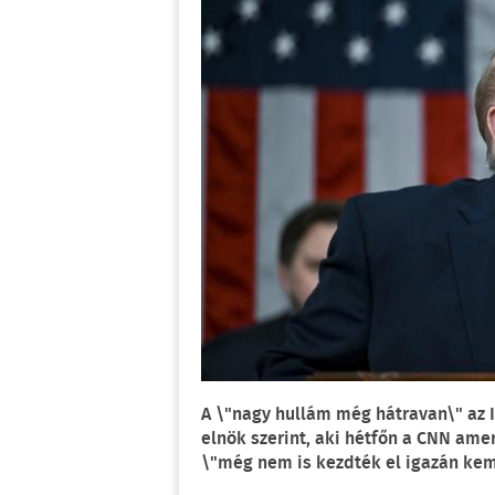
A \"nagy hullám még hátravan\" az I
elnök szerint, aki hétfőn a CNN amer
\"még nem is kezdték el igazán kem