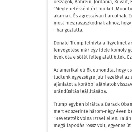
országok, Bahrein, Jordánia, Kuvait, 
"Meglepetésként ért minket. Mondtuk
akarnak. És agresszívan harcolnak. E
most meg ragaszkodnak ahhoz, hogy
- hangoztatta.
Donald Trump felhívta a figyelmet ar
fenyegetése már egy ideje komoly gon
évek óta e sötét felleg alatt éltek. E
Az amerikai elnök elmondta, hogy cs
tudtunk egyezségre jutni ezekkel az
ajánlatot a korábbi ajánlatok vissz
urándúsítás leállításába.
Trump egyben bírálta a Barack Obama
mert ez szerinte három-négy éven bel
"Bevetették volna Izrael ellen. Talán
megállapodás rossz volt, egyenes út 