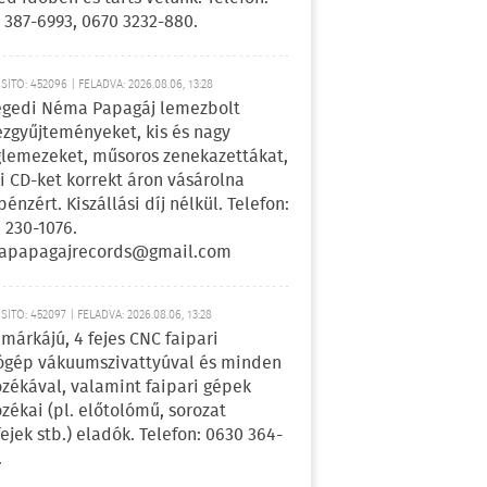
 387-6993, 0670 3232-880.
ÍTÓ: 452096 | FELADVA: 2026.08.06, 13:28
egedi Néma Papagáj lemezbolt
zgyűjteményeket, kis és nagy
lemezeket, műsoros zenekazettákat,
i CD-ket korrekt áron vásárolna
pénzért. Kiszállási díj nélkül. Telefon:
 230-1076.
apapagajrecords@gmail.com
ÍTÓ: 452097 | FELADVA: 2026.08.06, 13:28
márkájú, 4 fejes CNC faipari
gép vákuumszivattyúval és minden
ozékával, valamint faipari gépek
ozékai (pl. előtolómű, sorozat
fejek stb.) eladók. Telefon: 0630 364-
.