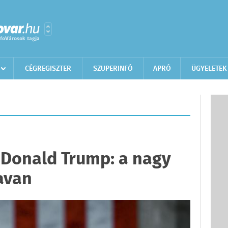
CÉGREGISZTER
SZUPERINFÓ
APRÓ
ÜGYELETEK
- Donald Trump: a nagy
avan