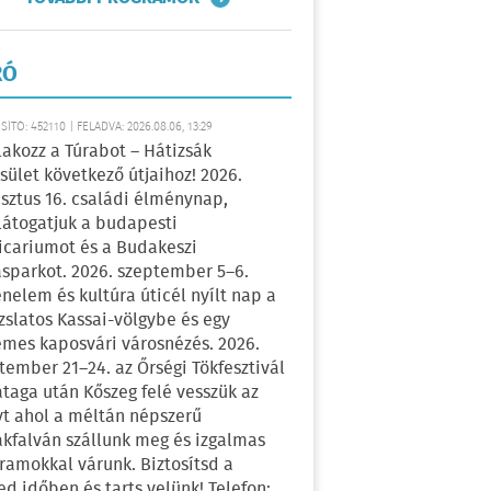
RÓ
ÍTÓ: 452110 | FELADVA: 2026.08.06, 13:29
lakozz a Túrabot – Hátizsák
sület következő útjaihoz! 2026.
sztus 16. családi élménynap,
átogatjuk a budapesti
icariumot és a Budakeszi
sparkot. 2026. szeptember 5–6.
énelem és kultúra úticél nyílt nap a
zslatos Kassai-völgybe és egy
emes kaposvári városnézés. 2026.
tember 21–24. az Őrségi Tökfesztivál
ataga után Kőszeg felé vesszük az
yt ahol a méltán népszerű
kfalván szállunk meg és izgalmas
ramokkal várunk. Biztosítsd a
ed időben és tarts velünk! Telefon: