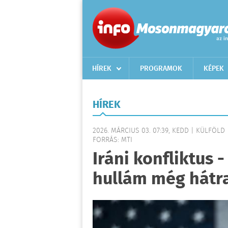
HÍREK
PROGRAMOK
KÉPEK
HÍREK
2026. MÁRCIUS 03. 07:39, KEDD | KÜLFÖLD
FORRÁS: MTI
Iráni konfliktus 
hullám még hátr