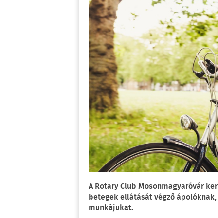
A Rotary Club Mosonmagyaróvár keré
betegek ellátását végző ápolóknak
munkájukat.