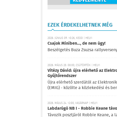
EZEK ÉRDEKELHETNEK MÉG
2026. JÚNIUS 09. 10:26, KEDD | HELYI
Csajok Miniben…, de nem úgy!
Beszélgetés Buza Zsuzsa rallyverseny
2026. MÁJUS 28. 08:00, CSÜTÖRTÖK | HELYI
Vitézy Dávid: újra elérhető az Elek
Gyűjtőrendszer
Újra elérhető szerdától az Elektron
(EMIG) - közölte a közlekedési és b
2026. MÁJUS 24. 12:00, VASÁRNAP | HELYI
Labdarúgó NB I - Robbie Keane távo
Távozik posztjáról Robbie Keane, a 