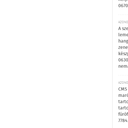
0670
AZONOS
A sz
leme
hang
zene
kész
0630
nem
AZONOS
CMS 
maró
tart
tart
fúró
7784