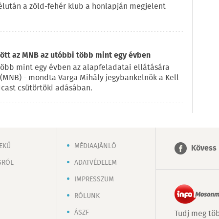
élután a zöld-fehér klub a honlapján megjelent
tt az MNB az utóbbi több mint egy évben
bb mint egy évben az alapfeladatai ellátására
(MNB) - mondta Varga Mihály jegybankelnök a Kell
cast csütörtöki adásában.
EKŰ
MÉDIAAJÁNLÓ
Kövess 
SRÓL
ADATVÉDELEM
IMPRESSZUM
RÓLUNK
ÁSZF
Tudj meg töb