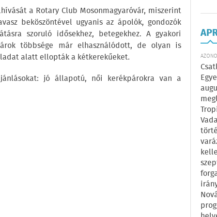
elhívását a Rotary Club Mosonmagyaróvár, miszerint
tavasz beköszöntével ugyanis az ápolók, gondozók
AP
látásra szoruló idősekhez, betegekhez. A gyakori
árok többsége már elhasználódott, de olyan is
ladat alatt ellopták a kétkerekűeket.
AZONOS
Csat
Egye
jánlásokat: jó állapotú, női kerékpárokra van a
augu
megl
Trop
Vada
tört
vará
kell
szep
forg
irán
Nová
prog
hely