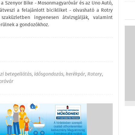
n a Szenyor Bike - Mosonmagyaróvár és az Uno Autó,
veszi a felajánlott bicikliket - olvasható a Rotry
zaküzletben ingyenesen átvizsgálják, valamint
kerülnek a gondozókhoz.
zi betegellátás
,
idősgondozás
,
kerékpár
,
Rotary
,
aróvár