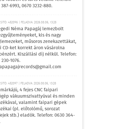
 387-6993, 0670 3232-880.
ÍTÓ: 452096 | FELADVA: 2026.08.06, 13:28
egedi Néma Papagáj lemezbolt
zgyűjteményeket, kis és nagy
lemezeket, műsoros zenekazettákat,
i CD-ket korrekt áron vásárolna
pénzért. Kiszállási díj nélkül. Telefon:
 230-1076.
apapagajrecords@gmail.com
ÍTÓ: 452097 | FELADVA: 2026.08.06, 13:28
márkájú, 4 fejes CNC faipari
gép vákuumszivattyúval és minden
ozékával, valamint faipari gépek
ozékai (pl. előtolómű, sorozat
fejek stb.) eladók. Telefon: 0630 364-
.