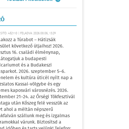
RÓ
ÍTÓ: 452110 | FELADVA: 2026.08.06, 13:29
lakozz a Túrabot – Hátizsák
sület következő útjaihoz! 2026.
sztus 16. családi élménynap,
átogatjuk a budapesti
icariumot és a Budakeszi
sparkot. 2026. szeptember 5–6.
énelem és kultúra úticél nyílt nap a
zslatos Kassai-völgybe és egy
emes kaposvári városnézés. 2026.
tember 21–24. az Őrségi Tökfesztivál
ataga után Kőszeg felé vesszük az
yt ahol a méltán népszerű
kfalván szállunk meg és izgalmas
ramokkal várunk. Biztosítsd a
ed időben és tarts velünk! Telefon: