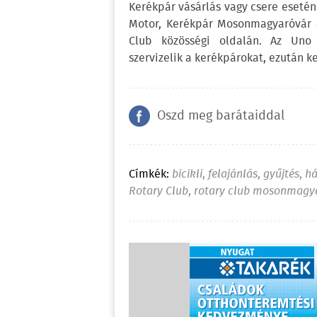
Kerékpár vásárlás vagy csere eseté
Motor, Kerékpár Mosonmagyaróvár át
Club közösségi oldalán. Az Uno s
szervizelik a kerékpárokat, ezután 
Oszd meg barátaiddal
Címkék:
bicikli
,
felajánlás
,
gyűjtés
,
há
Rotary Club
,
rotary club mosonmagy