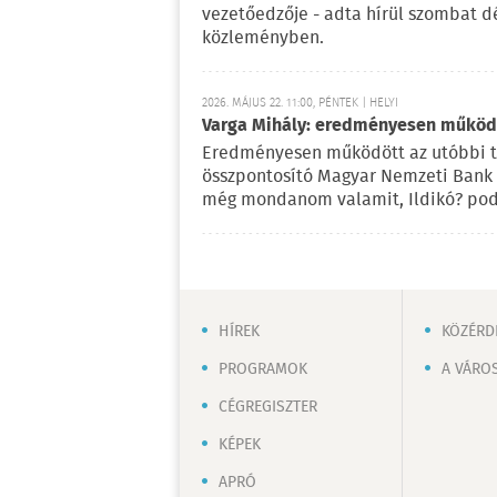
vezetőedzője - adta hírül szombat d
közleményben.
2026. MÁJUS 22. 11:00, PÉNTEK | HELYI
Varga Mihály: eredményesen működö
Eredményesen működött az utóbbi tö
összpontosító Magyar Nemzeti Bank 
még mondanom valamit, Ildikó? pod
HÍREK
KÖZÉRD
PROGRAMOK
A VÁRO
CÉGREGISZTER
KÉPEK
APRÓ