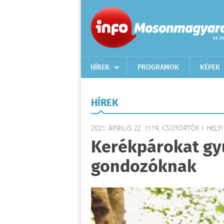
HÍREK
PROGRAMOK
KÉPEK
HÍREK
2021. ÁPRILIS 22. 11:19, CSÜTÖRTÖK | HELYI
Kerékpárokat gyű
gondozóknak