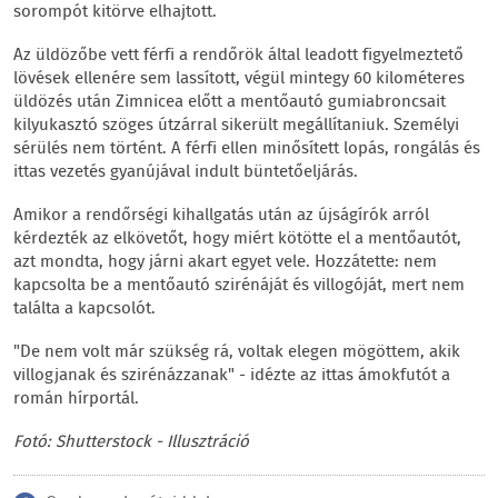
sorompót kitörve elhajtott.
Az üldözőbe vett férfi a rendőrök által leadott figyelmeztető
lövések ellenére sem lassított, végül mintegy 60 kilométeres
üldözés után Zimnicea előtt a mentőautó gumiabroncsait
kilyukasztó szöges útzárral sikerült megállítaniuk. Személyi
sérülés nem történt. A férfi ellen minősített lopás, rongálás és
ittas vezetés gyanújával indult büntetőeljárás.
Amikor a rendőrségi kihallgatás után az újságírók arról
kérdezték az elkövetőt, hogy miért kötötte el a mentőautót,
azt mondta, hogy járni akart egyet vele. Hozzátette: nem
kapcsolta be a mentőautó szirénáját és villogóját, mert nem
találta a kapcsolót.
"De nem volt már szükség rá, voltak elegen mögöttem, akik
villogjanak és szirénázzanak" - idézte az ittas ámokfutót a
román hírportál.
Fotó: Shutterstock - Illusztráció