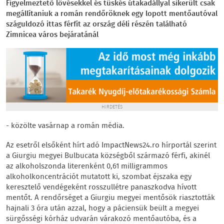
Figyelmeztető lövésekkel és tüskés útakadállyal sikerült csak
megállítaniuk a román rendőröknek egy lopott mentőautóval
száguldozó ittas férfit az ország déli részén található
Zimnicea város bejáratánál
HIRDETÉS
- közölte vasárnap a román média.
Az esetről elsőként hírt adó ImpactNews24.ro hírportál szerint
a Giurgiu megyei Bulbucata községből származó férfi, akinél
az alkoholszonda literenként 0,61 milligrammos
alkoholkoncentrációt mutatott ki, szombat éjszaka egy
keresztelő vendégeként rosszullétre panaszkodva hívott
mentőt. A rendőrséget a Giurgiu megyei mentősök riasztották
hajnali 3 óra után azzal, hogy a páciensük beült a megyei
sürgősségi kórház udvarán várakozó mentőautóba, és a