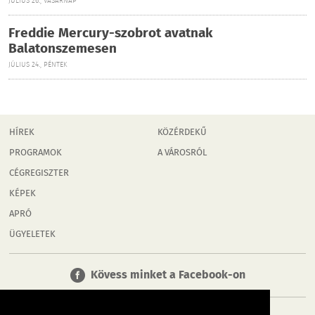
JÚLIUS 26., VASÁRNAP
Freddie Mercury-szobrot avatnak
Balatonszemesen
JÚLIUS 24., PÉNTEK
HÍREK
KÖZÉRDEKŰ
PROGRAMOK
A VÁROSRÓL
CÉGREGISZTER
KÉPEK
APRÓ
ÜGYELETEK
Kövess minket a Facebook-on