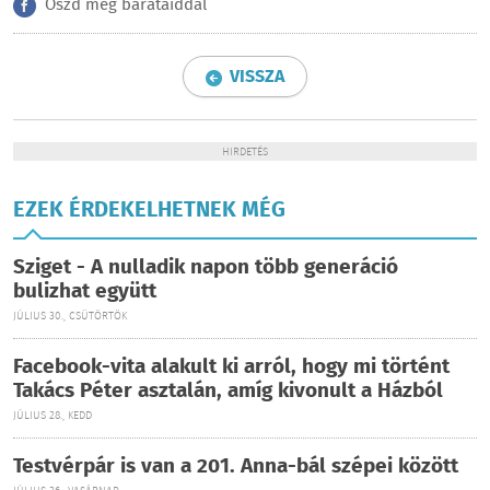
Oszd meg barátaiddal
VISSZA
HIRDETÉS
EZEK ÉRDEKELHETNEK MÉG
Sziget - A nulladik napon több generáció
bulizhat együtt
JÚLIUS 30., CSÜTÖRTÖK
Facebook-vita alakult ki arról, hogy mi történt
Takács Péter asztalán, amíg kivonult a Házból
JÚLIUS 28., KEDD
Testvérpár is van a 201. Anna-bál szépei között