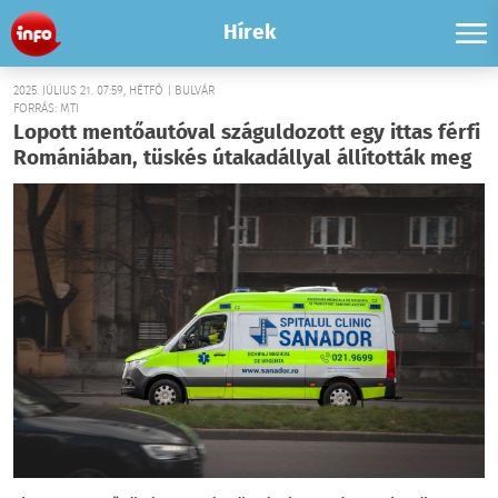
Hírek
2025. JÚLIUS 21. 07:59, HÉTFŐ | BULVÁR
FORRÁS: MTI
Lopott mentőautóval száguldozott egy ittas férfi
Romániában, tüskés útakadállyal állították meg