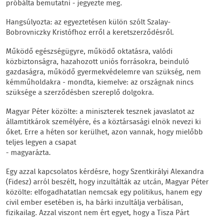
próbálta bemutatni - jegyezte meg.
Hangsúlyozta: az egyeztetésen külön szólt Szalay-
Bobrovniczky Kristófhoz erről a keretszerződésről.
Működő egészségügyre, működő oktatásra, valódi
közbiztonságra, hazahozott uniós forrásokra, beinduló
gazdaságra, működő gyermekvédelemre van szükség, nem
kémműholdakra - mondta, kiemelve: az országnak nincs
szüksége a szerződésben szereplő dolgokra.
Magyar Péter közölte: a miniszterek tesznek javaslatot az
államtitkárok személyére, és a köztársasági elnök nevezi ki
őket. Erre a héten sor kerülhet, azon vannak, hogy mielőbb
teljes legyen a csapat
- magyarázta.
Egy azzal kapcsolatos kérdésre, hogy Szentkirályi Alexandra
(Fidesz) arról beszélt, hogy inzultálták az utcán, Magyar Péter
közölte: elfogadhatatlan nemcsak egy politikus, hanem egy
civil ember esetében is, ha bárki inzultálja verbálisan,
fizikailag. Azzal viszont nem ért egyet, hogy a Tisza Párt