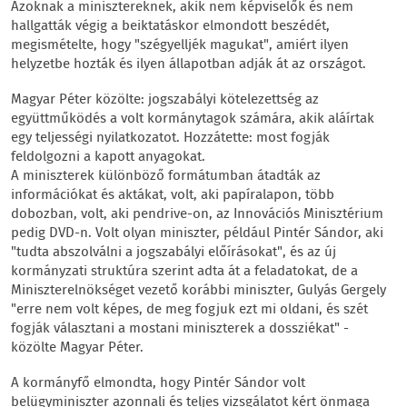
Azoknak a minisztereknek, akik nem képviselők és nem
hallgatták végig a beiktatáskor elmondott beszédét,
megismételte, hogy "szégyelljék magukat", amiért ilyen
helyzetbe hozták és ilyen állapotban adják át az országot.
Magyar Péter közölte: jogszabályi kötelezettség az
együttműködés a volt kormánytagok számára, akik aláírtak
egy teljességi nyilatkozatot. Hozzátette: most fogják
feldolgozni a kapott anyagokat.
A miniszterek különböző formátumban átadták az
információkat és aktákat, volt, aki papíralapon, több
dobozban, volt, aki pendrive-on, az Innovációs Minisztérium
pedig DVD-n. Volt olyan miniszter, például Pintér Sándor, aki
"tudta abszolválni a jogszabályi előírásokat", és az új
kormányzati struktúra szerint adta át a feladatokat, de a
Miniszterelnökséget vezető korábbi miniszter, Gulyás Gergely
"erre nem volt képes, de meg fogjuk ezt mi oldani, és szét
fogják választani a mostani miniszterek a dossziékat" -
közölte Magyar Péter.
A kormányfő elmondta, hogy Pintér Sándor volt
belügyminiszter azonnali és teljes vizsgálatot kért önmaga