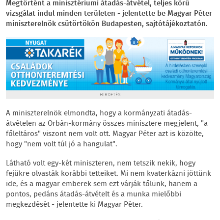
Megtörtént a minisztériumi átadás-átvétel, teljes körű
vizsgálat indul minden területen - jelentette be Magyar Péter
miniszterelnök csütörtökön Budapesten, sajtótájékoztatón.
HIRDETÉS
A miniszterelnök elmondta, hogy a kormányzati átadás-
átvételen az Orbán-kormány összes minisztere megjelent, "a
főleltáros" viszont nem volt ott. Magyar Péter azt is közölte,
hogy "nem volt túl jó a hangulat".
Látható volt egy-két miniszteren, nem tetszik nekik, hogy
fejükre olvasták korábbi tetteiket. Mi nem kvaterkázni jöttünk
ide, és a magyar emberek sem ezt várják tőlünk, hanem a
pontos, pedáns átadás-átvételt és a munka mielőbbi
megkezdését - jelentette ki Magyar Péter.