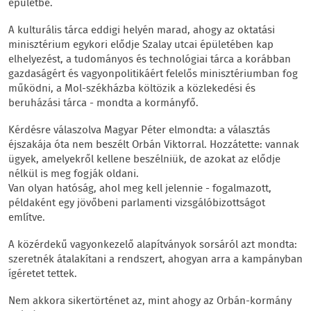
épületbe.
A kulturális tárca eddigi helyén marad, ahogy az oktatási
minisztérium egykori elődje Szalay utcai épületében kap
elhelyezést, a tudományos és technológiai tárca a korábban
gazdaságért és vagyonpolitikáért felelős minisztériumban fog
működni, a Mol-székházba költözik a közlekedési és
beruházási tárca - mondta a kormányfő.
Kérdésre válaszolva Magyar Péter elmondta: a választás
éjszakája óta nem beszélt Orbán Viktorral. Hozzátette: vannak
ügyek, amelyekről kellene beszélniük, de azokat az elődje
nélkül is meg fogják oldani.
Van olyan hatóság, ahol meg kell jelennie - fogalmazott,
példaként egy jövőbeni parlamenti vizsgálóbizottságot
említve.
A közérdekű vagyonkezelő alapítványok sorsáról azt mondta:
szeretnék átalakítani a rendszert, ahogyan arra a kampányban
ígéretet tettek.
Nem akkora sikertörténet az, mint ahogy az Orbán-kormány