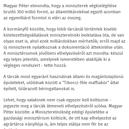
Magyar Péter elmondta, hogy a miniszterek végkielégítése
bruttó 350 millió forint, az államtitkárokéval együtt azonban
az egymilliárd forintot is eléri az összeg.
A kormányfő közölte, hogy több tárcánál történtek kisebb
kötelezettségvállalások miniszterelnöki beiktatása óta, de van
olyan eset is, ahol ezek milliárdokban mérhetők; erről majd az
új miniszterek nyilatkoznak a dokumentáció áttekintése után.
A minisztériumok jövőbeni elhelyezéséről azt mondta: készül
egy teljes jelentés, amelynek ismeretében alakítják ki a
végleges rendszert - tette hozzá.
A tárcák most egyaránt használnak állami és magántulajdonú
épületeket, utóbbiak között a "Tiborcz-féle maffiakör" által
épített, túlárazott béringatlanokat is.
Lehet, hogy valakinek nem csak egyszer kell költöznie -
jegyezte meg a tárcák átmeneti elhelyezéséről szólva. Magyar
Péter közölte: a Miniszterelnökség eddigi épületébe a
gazdasági minisztérium költözik, de ott kap elhelyezést az
agrártárca irányítója is, ám teljes stábja nem fér be az