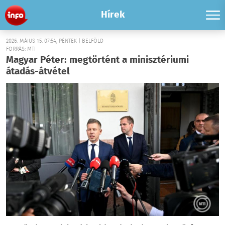
Hírek
2026. MÁJUS 15. 07:54, PÉNTEK | BELFÖLD
FORRÁS: MTI
Magyar Péter: megtörtént a minisztériumi
átadás-átvétel