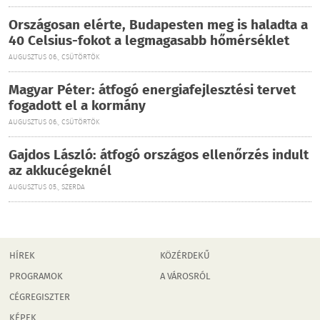
Országosan elérte, Budapesten meg is haladta a
40 Celsius-fokot a legmagasabb hőmérséklet
AUGUSZTUS 06., CSÜTÖRTÖK
Magyar Péter: átfogó energiafejlesztési tervet
fogadott el a kormány
AUGUSZTUS 06., CSÜTÖRTÖK
Gajdos László: átfogó országos ellenőrzés indult
az akkucégeknél
AUGUSZTUS 05., SZERDA
HÍREK
KÖZÉRDEKŰ
PROGRAMOK
A VÁROSRÓL
CÉGREGISZTER
KÉPEK