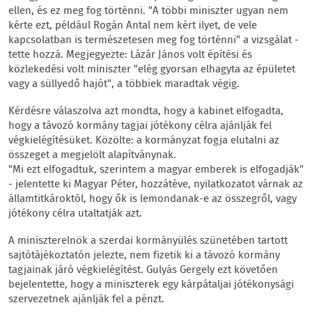
ellen, és ez meg fog történni. "A többi miniszter ugyan nem
kérte ezt, például Rogán Antal nem kért ilyet, de vele
kapcsolatban is természetesen meg fog történni" a vizsgálat -
tette hozzá. Megjegyezte: Lázár János volt építési és
közlekedési volt miniszter "elég gyorsan elhagyta az épületet
vagy a süllyedő hajót", a többiek maradtak végig.
Kérdésre válaszolva azt mondta, hogy a kabinet elfogadta,
hogy a távozó kormány tagjai jótékony célra ajánlják fel
végkielégítésüket. Közölte: a kormányzat fogja elutalni az
összeget a megjelölt alapítványnak.
"Mi ezt elfogadtuk, szerintem a magyar emberek is elfogadják"
- jelentette ki Magyar Péter, hozzátéve, nyilatkozatot várnak az
államtitkároktól, hogy ők is lemondanak-e az összegről, vagy
jótékony célra utaltatják azt.
A miniszterelnök a szerdai kormányülés szünetében tartott
sajtótájékoztatón jelezte, nem fizetik ki a távozó kormány
tagjainak járó végkielégítést. Gulyás Gergely ezt követően
bejelentette, hogy a miniszterek egy kárpátaljai jótékonysági
szervezetnek ajánlják fel a pénzt.