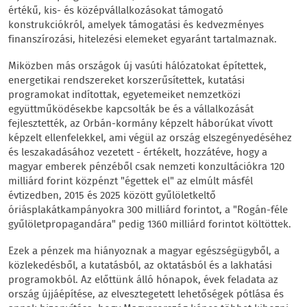
értékű, kis- és középvállalkozásokat támogató
konstrukciókról, amelyek támogatási és kedvezményes
finanszírozási, hitelezési elemeket egyaránt tartalmaznak.
Miközben más országok új vasúti hálózatokat építettek,
energetikai rendszereket korszerűsítettek, kutatási
programokat indítottak, egyetemeiket nemzetközi
együttműködésekbe kapcsolták be és a vállalkozását
fejlesztették, az Orbán-kormány képzelt háborúkat vívott
képzelt ellenfelekkel, ami végül az ország elszegényedéséhez
és leszakadásához vezetett - értékelt, hozzátéve, hogy a
magyar emberek pénzéből csak nemzeti konzultációkra 120
milliárd forint közpénzt "égettek el" az elmúlt másfél
évtizedben, 2015 és 2025 között gyűlöletkeltő
óriásplakátkampányokra 300 milliárd forintot, a "Rogán-féle
gyűlöletpropagandára" pedig 1360 milliárd forintot költöttek.
Ezek a pénzek ma hiányoznak a magyar egészségügyből, a
közlekedésből, a kutatásból, az oktatásból és a lakhatási
programokból. Az előttünk álló hónapok, évek feladata az
ország újjáépítése, az elvesztegetett lehetőségek pótlása és