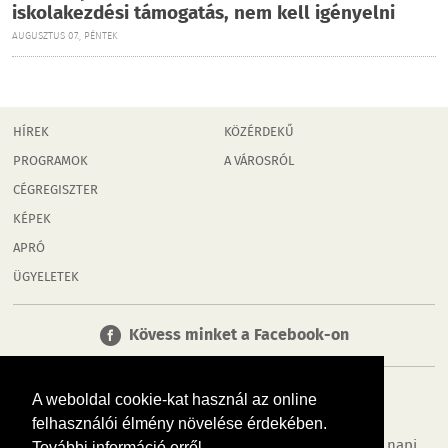
iskolakezdési támogatás, nem kell igényelni
AUGUSZTUS 07., PÉNTEK
HÍREK
KÖZÉRDEKŰ
PROGRAMOK
A VÁROSRÓL
CÉGREGISZTER
KÉPEK
APRÓ
ÜGYELETEK
Kövess minket a Facebook-on
A weboldal cookie-kat használ az online
felhasználói élmény növelése érdekében.
Tudj meg többet városodról! Hírek, programok, képek, napi
További információ erről