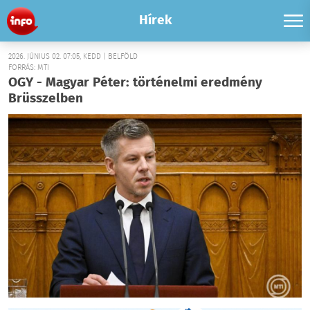
Hírek
2026. JÚNIUS 02. 07:05, KEDD | BELFÖLD
FORRÁS: MTI
OGY - Magyar Péter: történelmi eredmény
Brüsszelben