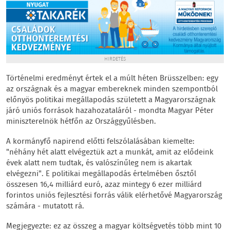
HIRDETÉS
Történelmi eredményt értek el a múlt héten Brüsszelben: egy
az országnak és a magyar embereknek minden szempontból
előnyös politikai megállapodás született a Magyarországnak
járó uniós források hazahozataláról - mondta Magyar Péter
miniszterelnök hétfőn az Országgyűlésben.
A kormányfő napirend előtti felszólalásában kiemelte:
"néhány hét alatt elvégeztük azt a munkát, amit az elődeink
évek alatt nem tudtak, és valószínűleg nem is akartak
elvégezni". E politikai megállapodás értelmében ősztől
összesen 16,4 milliárd euró, azaz mintegy 6 ezer milliárd
forintos uniós fejlesztési forrás válik elérhetővé Magyarország
számára - mutatott rá.
Megjegyezte: ez az összeg a magyar költségvetés több mint 10