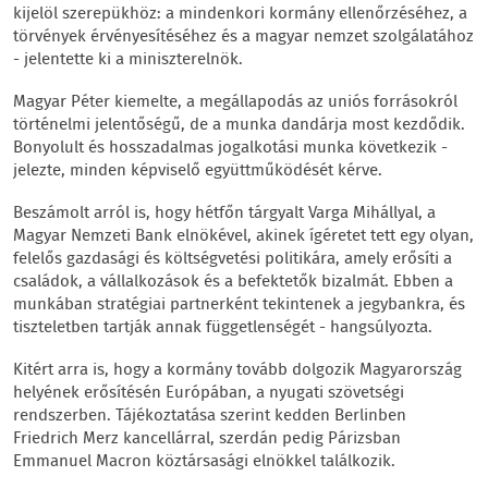
kijelöl szerepükhöz: a mindenkori kormány ellenőrzéséhez, a
törvények érvényesítéséhez és a magyar nemzet szolgálatához
- jelentette ki a miniszterelnök.
Magyar Péter kiemelte, a megállapodás az uniós forrásokról
történelmi jelentőségű, de a munka dandárja most kezdődik.
Bonyolult és hosszadalmas jogalkotási munka következik -
jelezte, minden képviselő együttműködését kérve.
Beszámolt arról is, hogy hétfőn tárgyalt Varga Mihállyal, a
Magyar Nemzeti Bank elnökével, akinek ígéretet tett egy olyan,
felelős gazdasági és költségvetési politikára, amely erősíti a
családok, a vállalkozások és a befektetők bizalmát. Ebben a
munkában stratégiai partnerként tekintenek a jegybankra, és
tiszteletben tartják annak függetlenségét - hangsúlyozta.
Kitért arra is, hogy a kormány tovább dolgozik Magyarország
helyének erősítésén Európában, a nyugati szövetségi
rendszerben. Tájékoztatása szerint kedden Berlinben
Friedrich Merz kancellárral, szerdán pedig Párizsban
Emmanuel Macron köztársasági elnökkel találkozik.