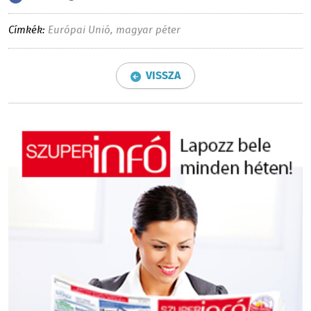
Címkék:
Európai Unió
,
magyar péter
VISSZA