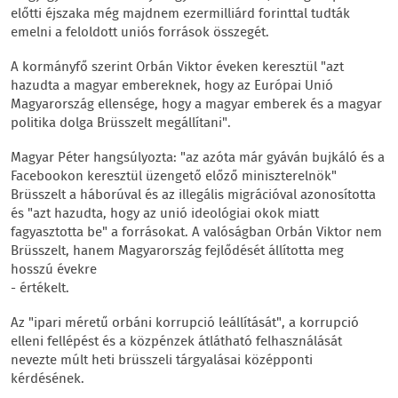
előtti éjszaka még majdnem ezermilliárd forinttal tudták
emelni a feloldott uniós források összegét.
A kormányfő szerint Orbán Viktor éveken keresztül "azt
hazudta a magyar embereknek, hogy az Európai Unió
Magyarország ellensége, hogy a magyar emberek és a magyar
politika dolga Brüsszelt megállítani".
Magyar Péter hangsúlyozta: "az azóta már gyáván bujkáló és a
Facebookon keresztül üzengető előző miniszterelnök"
Brüsszelt a háborúval és az illegális migrációval azonosította
és "azt hazudta, hogy az unió ideológiai okok miatt
fagyasztotta be" a forrásokat. A valóságban Orbán Viktor nem
Brüsszelt, hanem Magyarország fejlődését állította meg
hosszú évekre
- értékelt.
Az "ipari méretű orbáni korrupció leállítását", a korrupció
elleni fellépést és a közpénzek átlátható felhasználását
nevezte múlt heti brüsszeli tárgyalásai középponti
kérdésének.