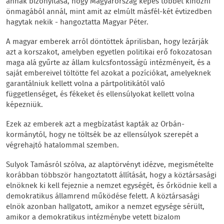
annak bizonyítása, hogy Magyarország képes többet kihozni
önmagából annál, mint amit az elmúlt másfél-két évtizedben
hagytak nekik - hangoztatta Magyar Péter.
A magyar emberek arról döntöttek áprilisban, hogy lezárják
azt a korszakot, amelyben egyetlen politikai erő fokozatosan
maga alá gyűrte az állam kulcsfontosságú intézményeit, és a
saját embereivel töltötte fel azokat a pozíciókat, amelyeknek
garantálniuk kellett volna a pártpolitikától való
függetlenséget, és fékeket és ellensúlyokat kellett volna
képezniük.
Ezek az emberek azt a megbízatást kapták az Orbán-
kormánytól, hogy ne töltsék be az ellensúlyok szerepét a
végrehajtó hatalommal szemben.
Sulyok Tamásról szólva, az alaptörvényt idézve, megismételte
korábban többször hangoztatott állítását, hogy a köztársasági
elnöknek ki kell fejeznie a nemzet egységét, és őrködnie kell a
demokratikus államrend működése felett. A köztársasági
elnök azonban hallgatott, amikor a nemzet egysége sérült,
amikor a demokratikus intézménybe vetett bizalom