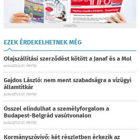
HIRDETÉS
EZEK ÉRDEKELHETNEK MÉG
Olajszállítási szerződést kötött a Janaf és a Mol
AUGUSZTUS 07., PÉNTEK
Gajdos László: nem ment szabadságra a vízügyi
államtitkár
AUGUSZTUS 07., PÉNTEK
Ősszel elindulhat a személyforgalom a
Budapest-Belgrád vasútvonalon
AUGUSZTUS 07., PÉNTEK
Kormányszóvivő: két részletben érkezik az