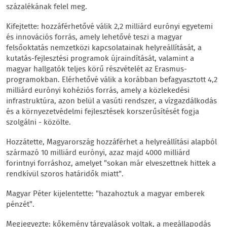
százalékának felel meg.
Kifejtette: hozzáférhetővé válik 2,2 milliárd eurónyi egyetemi
és innovációs forrás, amely lehetővé teszi a magyar
felsőoktatás nemzetközi kapcsolatainak helyreállítását, a
kutatás-fejlesztési programok újraindítását, valamint a
magyar hallgatók teljes körű részvételét az Erasmus-
programokban. Elérhetővé válik a korábban befagyasztott 4,2
milliárd eurónyi kohéziós forrás, amely a közlekedési
infrastruktúra, azon belül a vasúti rendszer, a vízgazdálkodás
és a környezetvédelmi fejlesztések korszerűsítését fogja
szolgálni - közölte.
Hozzátette, Magyarország hozzáférhet a helyreállítási alapból
származó 10 milliárd eurónyi, azaz majd 4000 milliárd
forintnyi forráshoz, amelyet "sokan már elveszettnek hittek a
rendkívül szoros határidők miatt".
Magyar Péter kijelentette: "hazahoztuk a magyar emberek
pénzét".
Megjegyezte: kőkemény tárgyalások voltak, a megállapodás