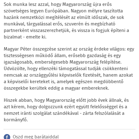
Sok munka lesz azzal, hogy Magyarország újra erős
szövetséges legyen Európában. Nagyon mélyre taszította
hazánk nemzetközi megítélését az elmúlt időszak, de sok
munkával, tárgyalással erős, szuverén és megbízható
partnerként visszaszerezhetjük, és vissza is fogjuk építeni a
bizalmat - emelte ki.
Magyar Péter összegzése szerint az ország érdeke világos: egy
tisztességesen működő állam, erősebb gazdaság és egy
igazságosabb, emberségesebb Magyarország felépítése.
Üdvözölte, hogy ellenzéki támogatással tudják csökkenteni
nemcsak az országgyűlési képviselők fizetését, hanem azokat
a képviselői kereteket is, amelyek egészen megdöbbentő
összegekbe kerültek eddig a magyar embereknek.
Hiszek abban, hogy Magyarország előtt jobb évek állnak, és
azt kérem, hogy dolgozzunk ezért együtt felelősséggel és a
nemzet iránti szolgálat szándékával - zárta felszólalását a
kormányfő.
Oszd meg barátaiddal