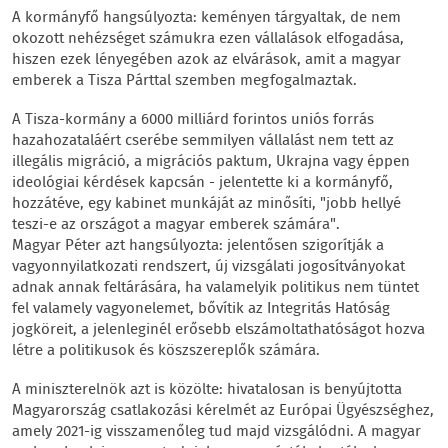
A kormányfő hangsúlyozta: keményen tárgyaltak, de nem
okozott nehézséget számukra ezen vállalások elfogadása,
hiszen ezek lényegében azok az elvárások, amit a magyar
emberek a Tisza Párttal szemben megfogalmaztak.
A Tisza-kormány a 6000 milliárd forintos uniós forrás
hazahozataláért cserébe semmilyen vállalást nem tett az
illegális migráció, a migrációs paktum, Ukrajna vagy éppen
ideológiai kérdések kapcsán - jelentette ki a kormányfő,
hozzátéve, egy kabinet munkáját az minősíti, "jobb hellyé
teszi-e az országot a magyar emberek számára".
Magyar Péter azt hangsúlyozta: jelentősen szigorítják a
vagyonnyilatkozati rendszert, új vizsgálati jogosítványokat
adnak annak feltárására, ha valamelyik politikus nem tüntet
fel valamely vagyonelemet, bővítik az Integritás Hatóság
jogköreit, a jelenleginél erősebb elszámoltathatóságot hozva
létre a politikusok és köszszereplők számára.
A miniszterelnök azt is közölte: hivatalosan is benyújtotta
Magyarország csatlakozási kérelmét az Európai Ügyészséghez,
amely 2021-ig visszamenőleg tud majd vizsgálódni. A magyar