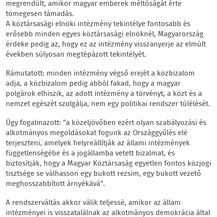
megrendült, amikor magyar emberek méltóságát érte
tömegesen támadás.
A köztársasági elnöki intézmény tekintélye fontosabb és
erősebb minden egyes köztársasági elnöknél, Magyarország
érdeke pedig az, hogy ez az intézmény visszanyerje az elmúlt
években súlyosan megtépázott tekintélyét.
Rámutatott: minden intézmény végső erejét a közbizalom
adja, a közbizalom pedig abból fakad, hogy a magyar
polgárok elhiszik, az adott intézmény a törvényt, a közt és a
nemzet egészét szolgálja, nem egy politikai rendszer túlélését.
Úgy fogalmazott: "a közeljövőben ezért olyan szabályozási és
alkotmányos megoldásokat fogunk az Országgyűlés elé
terjeszteni, amelyek helyreállítják az állami intézmények
függetlenségébe és a jogállamba vetett bizalmat, és
biztosítják, hogy a Magyar Köztársaság egyetlen fontos közjogi
tisztsége se válhasson egy bukott rezsim, egy bukott vezető
meghosszabbított árnyékává".
A rendszerváltás akkor válik teljessé, amikor az állam
intézményei is visszatalálnak az alkotmányos demokrácia által