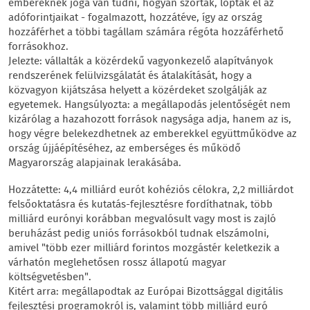
embereknek joga van tudni, hogyan szórták, lopták el az
adóforintjaikat - fogalmazott, hozzátéve, így az ország
hozzáférhet a többi tagállam számára régóta hozzáférhető
forrásokhoz.
Jelezte: vállalták a közérdekű vagyonkezelő alapítványok
rendszerének felülvizsgálatát és átalakítását, hogy a
közvagyon kijátszása helyett a közérdeket szolgálják az
egyetemek. Hangsúlyozta: a megállapodás jelentőségét nem
kizárólag a hazahozott források nagysága adja, hanem az is,
hogy végre belekezdhetnek az emberekkel együttműködve az
ország újjáépítéséhez, az emberséges és működő
Magyarország alapjainak lerakásába.
Hozzátette: 4,4 milliárd eurót kohéziós célokra, 2,2 milliárdot
felsőoktatásra és kutatás-fejlesztésre fordíthatnak, több
milliárd eurónyi korábban megvalósult vagy most is zajló
beruházást pedig uniós forrásokból tudnak elszámolni,
amivel "több ezer milliárd forintos mozgástér keletkezik a
várhatón meglehetősen rossz állapotú magyar
költségvetésben".
Kitért arra: megállapodtak az Európai Bizottsággal digitális
fejlesztési programokról is, valamint több milliárd euró