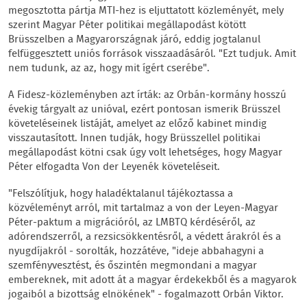
megosztotta pártja MTI-hez is eljuttatott közleményét, mely
szerint Magyar Péter politikai megállapodást kötött
Brüsszelben a Magyarországnak járó, eddig jogtalanul
felfüggesztett uniós források visszaadásáról. "Ezt tudjuk. Amit
nem tudunk, az az, hogy mit ígért cserébe".
A Fidesz-közleményben azt írták: az Orbán-kormány hosszú
évekig tárgyalt az unióval, ezért pontosan ismerik Brüsszel
követeléseinek listáját, amelyet az előző kabinet mindig
visszautasított. Innen tudják, hogy Brüsszellel politikai
megállapodást kötni csak úgy volt lehetséges, hogy Magyar
Péter elfogadta Von der Leyenék követeléseit.
"Felszólítjuk, hogy haladéktalanul tájékoztassa a
közvéleményt arról, mit tartalmaz a von der Leyen-Magyar
Péter-paktum a migrációról, az LMBTQ kérdéséről, az
adórendszerről, a rezsicsökkentésről, a védett árakról és a
nyugdíjakról - sorolták, hozzátéve, "ideje abbahagyni a
szemfényvesztést, és őszintén megmondani a magyar
embereknek, mit adott át a magyar érdekekből és a magyarok
jogaiból a bizottság elnökének" - fogalmazott Orbán Viktor.