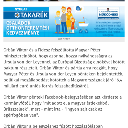
HIRDETÉS
Orbán Viktor és a Fidesz felszólította Magyar Péter
miniszterelnököt, hogy azonnal hozza nyilvánosságra az
Ursula von der Leyennel, az Európai Bizottság elnökével kötött
paktum részleteit. Orbán Viktor és pártja arra reagált, hogy
Magyar Péter és Ursula von der Leyen pénteken bejelentették,
politikai megállapodást kötöttek a Magyarországnak járó 16,4
milliárd euró uniós forrás felszabadításáról.
Orbán Viktor pénteki Facebook-bejegyzésében azt kérdezte a
kormányfőtől, hogy "mit adott el a magyar érdekekből
Brüsszelnek", mert - mint írta - "ingyen sajt csak az
egérfogóban van".
Orbán Viktor a bejegyzéshez fűzött hozzászólásban