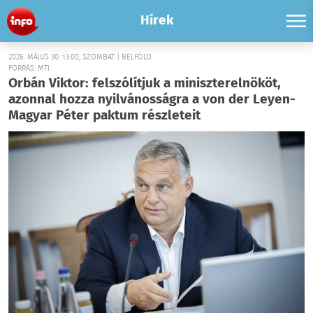
Hírek
2026. MÁJUS 30. 13:00, SZOMBAT | BELFÖLD
FORRÁS: MTI
Orbán Viktor: felszólítjuk a miniszterelnököt,
azonnal hozza nyilvánosságra a von der Leyen-
Magyar Péter paktum részleteit