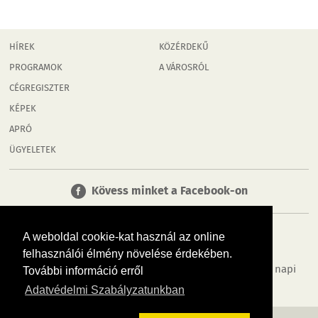
HÍREK
KÖZÉRDEKŰ
PROGRAMOK
A VÁROSRÓL
CÉGREGISZTER
KÉPEK
APRÓ
ÜGYELETEK
Kövess minket a Facebook-on
A weboldal cookie-kat használ az online
felhasználói élmény növelése érdekében.
Tudj meg többet városodról! Hírek, programok, képek, napi
További információ erről
menü, cégek…. és minden, ami Mosonmagyaróvár
Adatvédelmi Szabályzatunkban