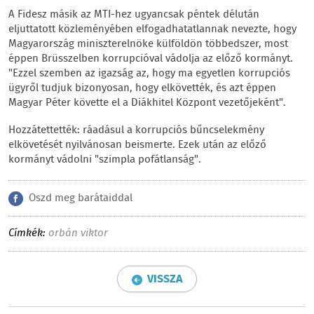
A Fidesz másik az MTI-hez ugyancsak péntek délután
eljuttatott közleményében elfogadhatatlannak nevezte, hogy
Magyarország miniszterelnöke külföldön többedszer, most
éppen Brüsszelben korrupcióval vádolja az előző kormányt.
"Ezzel szemben az igazság az, hogy ma egyetlen korrupciós
ügyről tudjuk bizonyosan, hogy elkövették, és azt éppen
Magyar Péter követte el a Diákhitel Központ vezetőjeként".
Hozzátettették: ráadásul a korrupciós bűncselekmény
elkövetését nyilvánosan beismerte. Ezek után az előző
kormányt vádolni "szimpla pofátlanság".
Oszd meg barátaiddal
Címkék:
orbán viktor
VISSZA