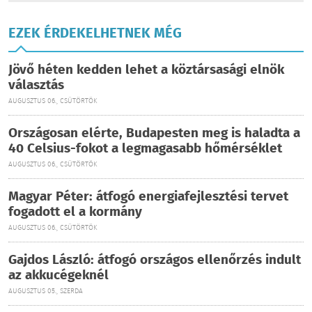
EZEK ÉRDEKELHETNEK MÉG
Jövő héten kedden lehet a köztársasági elnök
választás
AUGUSZTUS 06., CSÜTÖRTÖK
Országosan elérte, Budapesten meg is haladta a
40 Celsius-fokot a legmagasabb hőmérséklet
AUGUSZTUS 06., CSÜTÖRTÖK
Magyar Péter: átfogó energiafejlesztési tervet
fogadott el a kormány
AUGUSZTUS 06., CSÜTÖRTÖK
Gajdos László: átfogó országos ellenőrzés indult
az akkucégeknél
AUGUSZTUS 05., SZERDA