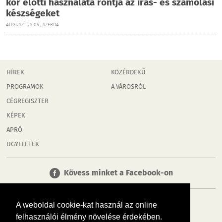
kor előtti használata rontja az írás- és számolási
készségeket
AUGUSZTUS 05., SZERDA
HÍREK
KÖZÉRDEKŰ
PROGRAMOK
A VÁROSRÓL
CÉGREGISZTER
KÉPEK
APRÓ
ÜGYELETEK
Kövess minket a Facebook-on
A weboldal cookie-kat használ az online
felhasználói élmény növelése érdekében.