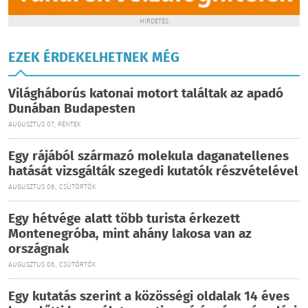
HIRDETÉS
EZEK ÉRDEKELHETNEK MÉG
Világháborús katonai motort találtak az apadó
Dunában Budapesten
AUGUSZTUS 07., PÉNTEK
Egy rájából származó molekula daganatellenes
hatását vizsgálták szegedi kutatók részvételével
AUGUSZTUS 06., CSÜTÖRTÖK
Egy hétvége alatt több turista érkezett
Montenegróba, mint ahány lakosa van az
országnak
AUGUSZTUS 06., CSÜTÖRTÖK
Egy kutatás szerint a közösségi oldalak 14 éves