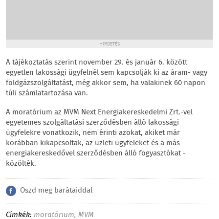
HIRDETÉS
A tájékoztatás szerint november 29. és január 6. között
egyetlen lakossági ügyfelnél sem kapcsolják ki az áram- vagy
földgázszolgáltatást, még akkor sem, ha valakinek 60 napon
túli számlatartozása van.
A moratórium az MVM Next Energiakereskedelmi Zrt.-vel
egyetemes szolgáltatási szerződésben álló lakossági
ügyfelekre vonatkozik, nem érinti azokat, akiket már
korábban kikapcsoltak, az üzleti ügyfeleket és a más
energiakereskedővel szerződésben álló fogyasztókat -
közölték.
Oszd meg barátaiddal
Címkék:
moratórium
,
MVM