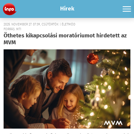
Hírek
2025. NOVEMBER 27. 07:39, CSÜTÖRTÖK | ÉLETMÓD
FORRÁS: MTI
Öthetes kikapcsolási moratóriumot hirdetett az
MVM