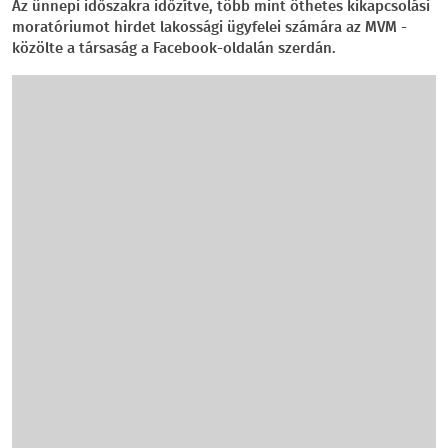
Az ünnepi időszakra időzítve, több mint öthetes kikapcsolási
moratóriumot hirdet lakossági ügyfelei számára az MVM -
közölte a társaság a Facebook-oldalán szerdán.