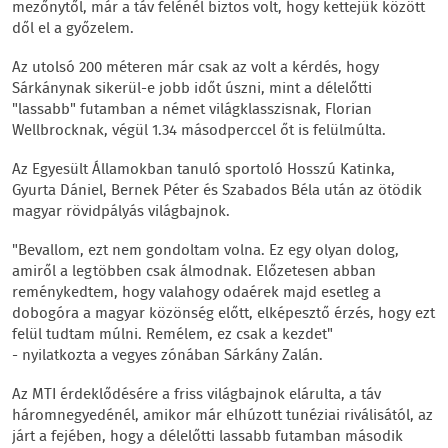
mezőnytől, már a táv felénél biztos volt, hogy kettejük között
dől el a győzelem.
Az utolsó 200 méteren már csak az volt a kérdés, hogy
Sárkánynak sikerül-e jobb időt úszni, mint a délelőtti
"lassabb" futamban a német világklasszisnak, Florian
Wellbrocknak, végül 1.34 másodperccel őt is felülmúlta.
Az Egyesült Államokban tanuló sportoló Hosszú Katinka,
Gyurta Dániel, Bernek Péter és Szabados Béla után az ötödik
magyar rövidpályás világbajnok.
"Bevallom, ezt nem gondoltam volna. Ez egy olyan dolog,
amiről a legtöbben csak álmodnak. Előzetesen abban
reménykedtem, hogy valahogy odaérek majd esetleg a
dobogóra a magyar közönség előtt, elképesztő érzés, hogy ezt
felül tudtam múlni. Remélem, ez csak a kezdet"
- nyilatkozta a vegyes zónában Sárkány Zalán.
Az MTI érdeklődésére a friss világbajnok elárulta, a táv
háromnegyedénél, amikor már elhúzott tunéziai riválisától, az
járt a fejében, hogy a délelőtti lassabb futamban második