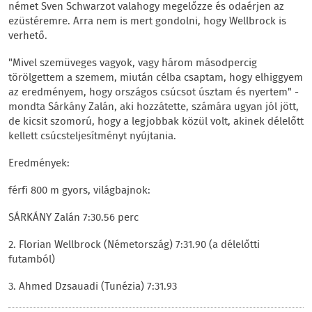
német Sven Schwarzot valahogy megelőzze és odaérjen az
ezüstéremre. Arra nem is mert gondolni, hogy Wellbrock is
verhető.
"Mivel szemüveges vagyok, vagy három másodpercig
törölgettem a szemem, miután célba csaptam, hogy elhiggyem
az eredményem, hogy országos csúcsot úsztam és nyertem" -
mondta Sárkány Zalán, aki hozzátette, számára ugyan jól jött,
de kicsit szomorú, hogy a legjobbak közül volt, akinek délelőtt
kellett csúcsteljesítményt nyújtania.
Eredmények:
férfi 800 m gyors, világbajnok:
SÁRKÁNY Zalán 7:30.56 perc
2. Florian Wellbrock (Németország) 7:31.90 (a délelőtti
futamból)
3. Ahmed Dzsauadi (Tunézia) 7:31.93