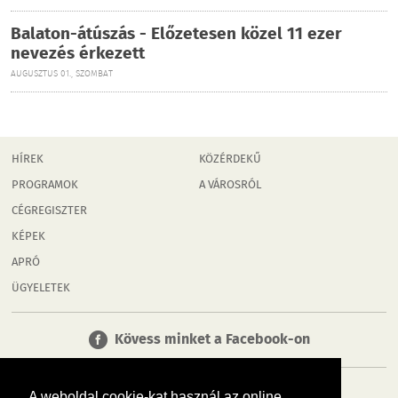
Balaton-átúszás - Előzetesen közel 11 ezer
nevezés érkezett
AUGUSZTUS 01., SZOMBAT
HÍREK
KÖZÉRDEKŰ
PROGRAMOK
A VÁROSRÓL
CÉGREGISZTER
KÉPEK
APRÓ
ÜGYELETEK
Kövess minket a Facebook-on
A weboldal cookie-kat használ az online