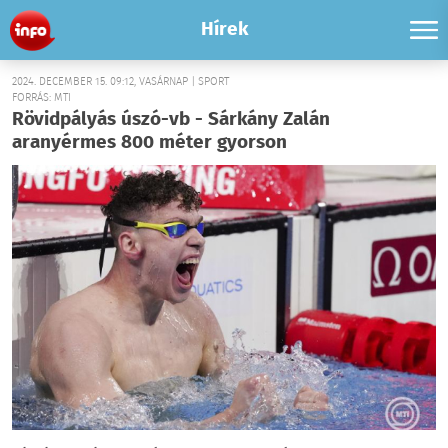
Hírek
2024. DECEMBER 15. 09:12, VASÁRNAP | SPORT
FORRÁS: MTI
Rövidpályás úszó-vb - Sárkány Zalán
aranyérmes 800 méter gyorson