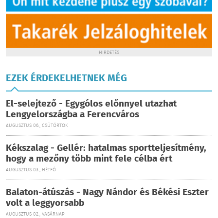
HIRDETÉS
EZEK ÉRDEKELHETNEK MÉG
El-selejtező - Egygólos előnnyel utazhat
Lengyelországba a Ferencváros
AUGUSZTUS 06., CSÜTÖRTÖK
Kékszalag - Gellér: hatalmas sportteljesítmény,
hogy a mezőny több mint fele célba ért
AUGUSZTUS 03., HÉTFŐ
Balaton-átúszás - Nagy Nándor és Békési Eszter
volt a leggyorsabb
AUGUSZTUS 02., VASÁRNAP