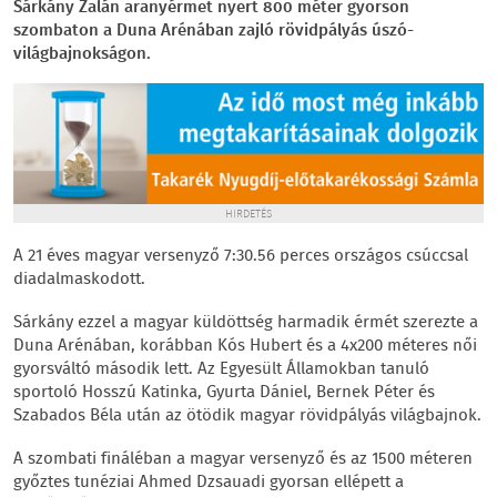
Sárkány Zalán aranyérmet nyert 800 méter gyorson
szombaton a Duna Arénában zajló rövidpályás úszó-
világbajnokságon.
HIRDETÉS
A 21 éves magyar versenyző 7:30.56 perces országos csúccsal
diadalmaskodott.
Sárkány ezzel a magyar küldöttség harmadik érmét szerezte a
Duna Arénában, korábban Kós Hubert és a 4x200 méteres női
gyorsváltó második lett. Az Egyesült Államokban tanuló
sportoló Hosszú Katinka, Gyurta Dániel, Bernek Péter és
Szabados Béla után az ötödik magyar rövidpályás világbajnok.
A szombati fináléban a magyar versenyző és az 1500 méteren
győztes tunéziai Ahmed Dzsauadi gyorsan ellépett a