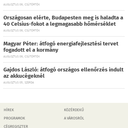
AUGUSZTUS 06., CSÜTÖRTÖK
Országosan elérte, Budapesten meg is haladta a
40 Celsius-fokot a legmagasabb hőmérséklet
AUGUSZTUS 06., CSÜTÖRTÖK
Magyar Péter: átfogó energiafejlesztési tervet
fogadott el a kormány
AUGUSZTUS 06., CSÜTÖRTÖK
Gajdos László: átfogó országos ellenőrzés indult
az akkucégeknél
AUGUSZTUS 05., SZERDA
HÍREK
KÖZÉRDEKŰ
PROGRAMOK
A VÁROSRÓL
CÉGREGISZTER