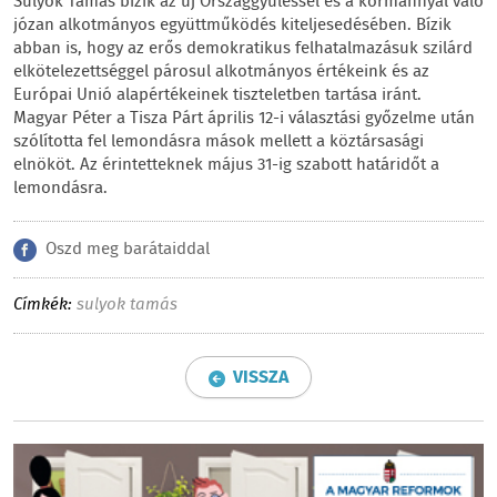
Sulyok Tamás bízik az új Országgyűléssel és a kormánnyal való
józan alkotmányos együttműködés kiteljesedésében. Bízik
abban is, hogy az erős demokratikus felhatalmazásuk szilárd
elkötelezettséggel párosul alkotmányos értékeink és az
Európai Unió alapértékeinek tiszteletben tartása iránt.
Magyar Péter a Tisza Párt április 12-i választási győzelme után
szólította fel lemondásra mások mellett a köztársasági
elnököt. Az érintetteknek május 31-ig szabott határidőt a
lemondásra.
Oszd meg barátaiddal
Címkék:
sulyok tamás
VISSZA