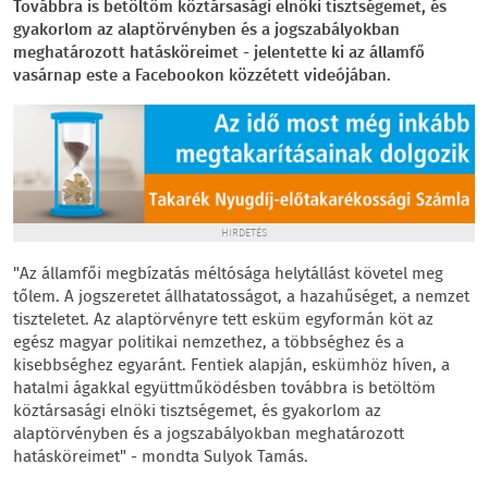
Továbbra is betöltöm köztársasági elnöki tisztségemet, és
gyakorlom az alaptörvényben és a jogszabályokban
meghatározott hatásköreimet - jelentette ki az államfő
vasárnap este a Facebookon közzétett videójában.
HIRDETÉS
"Az államfői megbízatás méltósága helytállást követel meg
tőlem. A jogszeretet állhatatosságot, a hazahűséget, a nemzet
tiszteletet. Az alaptörvényre tett esküm egyformán köt az
egész magyar politikai nemzethez, a többséghez és a
kisebbséghez egyaránt. Fentiek alapján, eskümhöz híven, a
hatalmi ágakkal együttműködésben továbbra is betöltöm
köztársasági elnöki tisztségemet, és gyakorlom az
alaptörvényben és a jogszabályokban meghatározott
hatásköreimet" - mondta Sulyok Tamás.