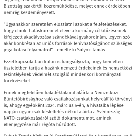
Bizottság szakértői közreműködése, melyet ennek érdekében
nemrég kezdeményezett.
"Ugyanakkor szeretném eloszlatni azokat a feltételezéseket,
hogy elnöki hatásköreimet eleve a kormány célkitűzéseinek
kifejezett akadályozása szándékával gyakorolnám, legyen szó
akár konkrétan az uniós források lehívhatóságához szükséges
jogalkotási folyamatról" - emelte ki Sulyok Tamás.
Ezzel kapcsolatban külön is hangsúlyozta, hogy kiemelten
tiszteletben tartja a hazánk nemzeti érdekeinek és nemzetközi
tekintélyének védelmét szolgáló mindenkori kormányzati
törekvéseket.
Ennek megfelelően haladéktalanul aláírta a Nemzetközi
Büntetőbírósághoz való csatlakozásunkat helyreállító törvényt
is, ahogy egyébként 2024. március 5-én, a hivatalba lépése
napján ugyancsak késleltetés nélkül aláírta a Svédország
NATO-csatlakozásáról szóló dokumentumot, aminek
ellenjegyzése már régóta húzódott.