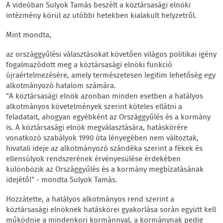
A videóban Sulyok Tamás beszélt a köztársasági elnöki
intézmény körül az utóbbi hetekben kialakult helyzetről.
Mint mondta,
az országgyűlési választásokat követően világos politikai igény
fogalmazódott meg a köztársasági elnöki funkció
újraértelmezésére, amely természetesen legitim lehetőség egy
alkotmányozó hatalom számára.
"A köztársasági elnök azonban minden esetben a hatályos
alkotmányos követelmények szerint köteles ellátni a
feladatait, ahogyan egyébként az Országgyűlés és a kormány
is. A köztársasági elnök megválasztására, hatáskörére
vonatkozó szabályok 1990 óta lényegében nem változtak,
hivatali ideje az alkotmányozó szándéka szerint a fékek és
ellensúlyok rendszerének érvényesülése érdekében
különbözik az Országgyűlés és a kormány megbízatásának
idejétől" - mondta Sulyok Tamás.
Hozzátette, a hatályos alkotmányos rend szerint a
köztársasági elnöknek hatáskörei gyakorlása során együtt kell
működnie a mindenkori kormánnyal, a kormánynak pedig