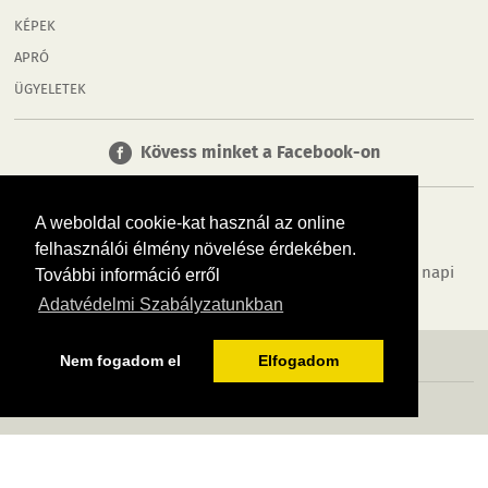
KÉPEK
APRÓ
ÜGYELETEK
Kövess minket a Facebook-on
A weboldal cookie-kat használ az online
felhasználói élmény növelése érdekében.
Tudj meg többet városodról! Hírek, programok, képek, napi
További információ erről
menü, cégek…. és minden, ami Mosonmagyaróvár
Adatvédelmi Szabályzatunkban
MÉDIAAJÁNLÓ
ADATVÉDELEM
IMPRESSZUM
RÓLUNK
ÁSZF
Nem fogadom el
Elfogadom
Copyright InfoVárosok. Minden jog fenntartva. | Web design & arculat by
Voov