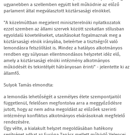
ugyanebben a szellemben együtt kell működnie az előző
parlament által megválasztott köztársasági elnökkel.
"A közelmúltban megjelent miniszterelnöki nyilatkozatok
ezzel szemben az állami szervek között szokatlan stílusban
egyoldalú követeléseket, utasításokat fogalmaznak meg a
köztársasági elnök irányába, beleértve a tisztségről való
lemondásra felszólítást is. Mindez a hatályos alkotmányos
rendben egy súlyosan ellentmondásos helyzetet idéz elő,
amely a köztársasági elnöki intézmény alkotmányos
működését és tekintélyét hátrányosan érinti" - jelentette ki az
államfő.
Sulyok Tamás elmondta:
a lemondás lehetőségét a személyes élete szempontjaitól
függetlenül, felelősen megfontolva arra a meggyőződésre
jutott, hogy az nem adna megoldást az előzőek szerinti
intézményi konfliktus alkotmányos elvárásoknak megfelelő
rendezésére.
Úgy vélte, a kialakult helyzet megoldásában hatékony
segítséget adhat az Európa Tanács mellett működő Velencei