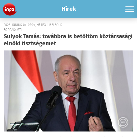
Hírek
2026. JÚNIUS 01. 07:01, HÉTFŐ | BELFÖLD
FORRÁS: MTI
Sulyok Tamás: továbbra is betöltöm köztársasági
elnöki tisztségemet