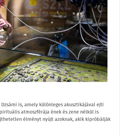
i Dzsámi is, amely különleges akusztikájával ejti
irituális atmoszférája ének és zene nélkül is
thetetlen élményt nyújt azoknak, akik kipróbálják