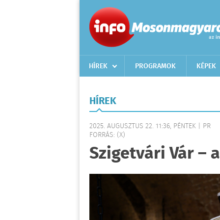
HÍREK
PROGRAMOK
KÉPEK
HÍREK
2025. AUGUSZTUS 22. 11:36, PÉNTEK | PR
FORRÁS: (X)
Szigetvári Vár – 