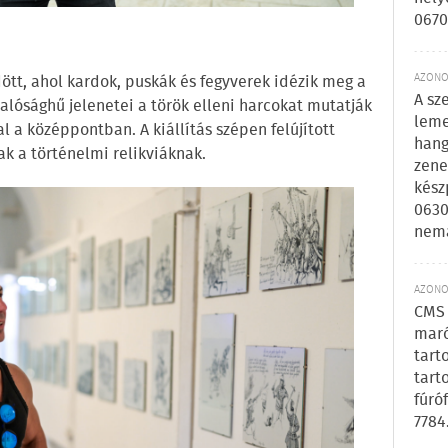
0670
AZONOS
tt, ahol kardok, puskák és fegyverek idézik meg a
A sz
alósághű jelenetei a török elleni harcokat mutatják
leme
al a középpontban. A kiállítás szépen felújított
hang
k a történelmi relikviáknak.
zene
kész
0630
nem
AZONOS
CMS 
maró
tart
tart
fúró
7784