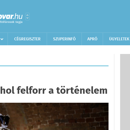
CÉGREGISZTER
SZUPERINFÓ
APRÓ
ÜGYELETEK
ahol felforr a történelem