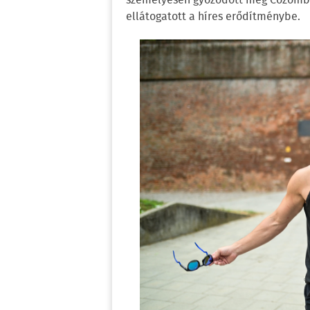
személyesen győződött meg Cozomboli
ellátogatott a híres erődítménybe.