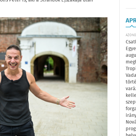
s Péter is, aki a Strandok Éjszakája után
AP
AZONOS
Csat
Egye
augu
megl
Trop
Vada
tört
vará
kell
szep
forg
irán
Nová
prog
hely