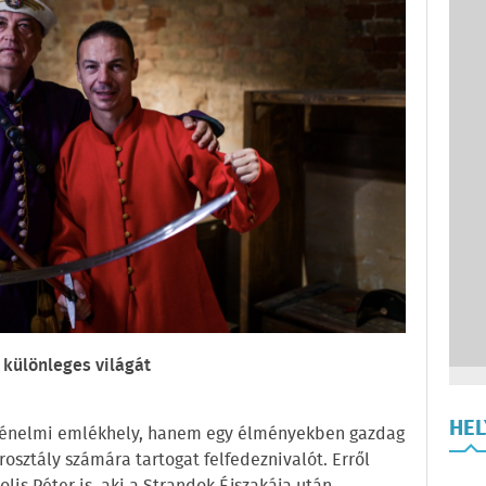
 különleges világát
HE
rténelmi emlékhely, hanem egy élményekben gazdag
osztály számára tartogat felfedeznivalót. Erről