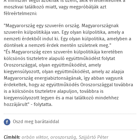
A miniszter végül azoknak is üzent, akik értetlenkednek a
moszkvai találkozó miatt, vagy megpróbálják azt
félreértelmezni:
"Magyarország egy szuverén ország. Magyarországnak
szuverén külpolitikája van. Egy olyan külpolitika, amely a
nemzeti érdekből indul ki. Egy olyan külpolitika, amelyben a
döntések a nemzeti érdek mentén születnek meg."
"És Magyarország ezen szuverén külpolitikája keretében
kölcsönös tiszteletre alapuló együttműködést folytat
Oroszországgal, olyan együttműködést, amely
kiegyensúlyozott, olyan együttműködést, amely az alapja
Magyarország energiabiztonságának, így abban vagyunk
érdekeltek, hogy az együttműködés Oroszországgal továbbra
is a kölcsönös tiszteletre alapuljon, továbbra is
kiegyensúlyozott legyen és a mai találkozó mindehhez
hozzájárult" - folytatta.
Oszd meg barátaiddal
Címkék:
orbán viktor
,
oroszország
,
Szijjártó Péter