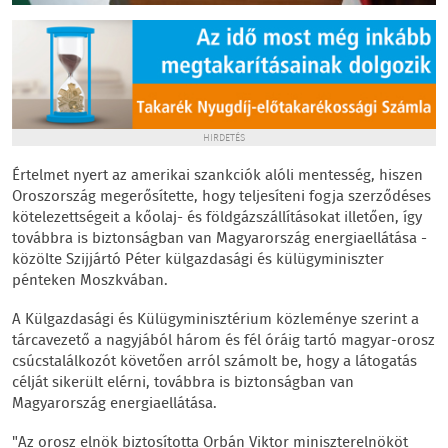
HIRDETÉS
Értelmet nyert az amerikai szankciók alóli mentesség, hiszen
Oroszország megerősítette, hogy teljesíteni fogja szerződéses
kötelezettségeit a kőolaj- és földgázszállításokat illetően, így
továbbra is biztonságban van Magyarország energiaellátása -
közölte Szijjártó Péter külgazdasági és külügyminiszter
pénteken Moszkvában.
A Külgazdasági és Külügyminisztérium közleménye szerint a
tárcavezető a nagyjából három és fél óráig tartó magyar-orosz
csúcstalálkozót követően arról számolt be, hogy a látogatás
célját sikerült elérni, továbbra is biztonságban van
Magyarország energiaellátása.
"Az orosz elnök biztosította Orbán Viktor miniszterelnököt