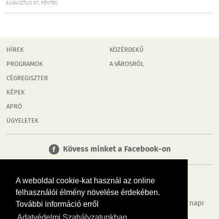
AUGUSZTUS 07., PÉNTEK
HÍREK
KÖZÉRDEKŰ
PROGRAMOK
A VÁROSRÓL
CÉGREGISZTER
KÉPEK
APRÓ
ÜGYELETEK
Kövess minket a Facebook-on
A weboldal cookie-kat használ az online
felhasználói élmény növelése érdekében.
Tudj meg többet városodról! Hírek, programok, képek, napi
További információ erről
menü, cégek…. és minden, ami Mosonmagyaróvár
Adatvédelmi Szabályzatunkban