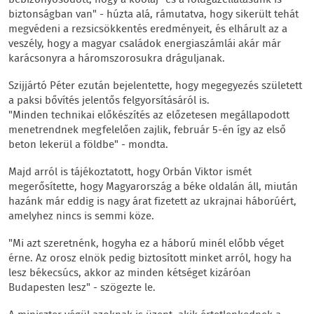
biztonságban van" - húzta alá, rámutatva, hogy sikerült tehát
megvédeni a rezsicsökkentés eredményeit, és elhárult az a
veszély, hogy a magyar családok energiaszámlái akár már
karácsonyra a háromszorosukra dráguljanak.
Szijjártó Péter ezután bejelentette, hogy megegyezés született
a paksi bővítés jelentős felgyorsításáról is.
"Minden technikai előkészítés az előzetesen megállapodott
menetrendnek megfelelően zajlik, február 5-én így az első
beton lekerül a földbe" - mondta.
Majd arról is tájékoztatott, hogy Orbán Viktor ismét
megerősítette, hogy Magyarország a béke oldalán áll, miután
hazánk már eddig is nagy árat fizetett az ukrajnai háborúért,
amelyhez nincs is semmi köze.
"Mi azt szeretnénk, hogyha ez a háború minél előbb véget
érne. Az orosz elnök pedig biztosított minket arról, hogy ha
lesz békecsúcs, akkor az minden kétséget kizáróan
Budapesten lesz" - szögezte le.