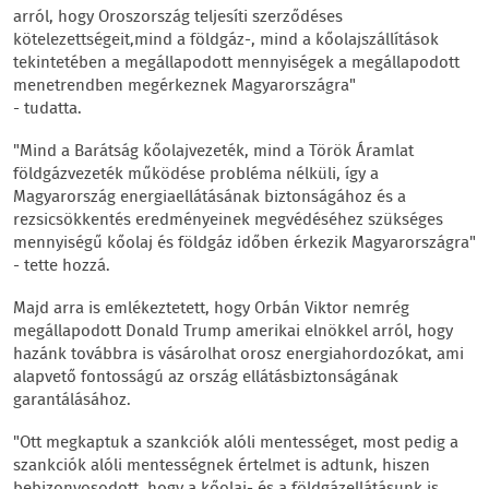
arról, hogy Oroszország teljesíti szerződéses
kötelezettségeit,mind a földgáz-, mind a kőolajszállítások
tekintetében a megállapodott mennyiségek a megállapodott
menetrendben megérkeznek Magyarországra"
- tudatta.
"Mind a Barátság kőolajvezeték, mind a Török Áramlat
földgázvezeték működése probléma nélküli, így a
Magyarország energiaellátásának biztonságához és a
rezsicsökkentés eredményeinek megvédéséhez szükséges
mennyiségű kőolaj és földgáz időben érkezik Magyarországra"
- tette hozzá.
Majd arra is emlékeztetett, hogy Orbán Viktor nemrég
megállapodott Donald Trump amerikai elnökkel arról, hogy
hazánk továbbra is vásárolhat orosz energiahordozókat, ami
alapvető fontosságú az ország ellátásbiztonságának
garantálásához.
"Ott megkaptuk a szankciók alóli mentességet, most pedig a
szankciók alóli mentességnek értelmet is adtunk, hiszen
bebizonyosodott, hogy a kőolaj- és a földgázellátásunk is