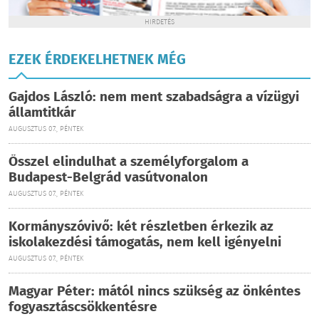
HIRDETÉS
EZEK ÉRDEKELHETNEK MÉG
Gajdos László: nem ment szabadságra a vízügyi
államtitkár
AUGUSZTUS 07., PÉNTEK
Ősszel elindulhat a személyforgalom a
Budapest-Belgrád vasútvonalon
AUGUSZTUS 07., PÉNTEK
Kormányszóvivő: két részletben érkezik az
iskolakezdési támogatás, nem kell igényelni
AUGUSZTUS 07., PÉNTEK
Magyar Péter: mától nincs szükség az önkéntes
fogyasztáscsökkentésre