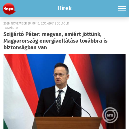
Hírek
2025. NOVEMBER 29. 09:13, SZOMBAT | BELFÖLD
FORRÁS: MTI
Szijjártó Péter: megvan, amiért jöttünk,
Magyarország energiaellátása továbbra is
biztonságban van