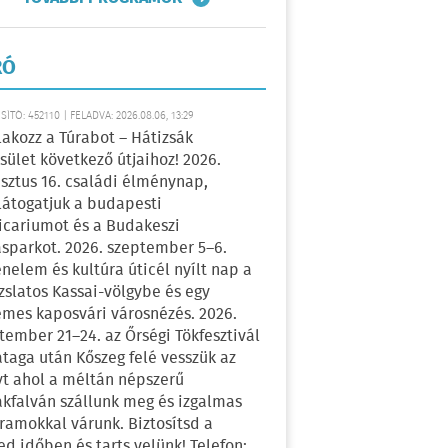
RÓ
ÍTÓ: 452110 | FELADVA: 2026.08.06, 13:29
lakozz a Túrabot – Hátizsák
sület következő útjaihoz! 2026.
sztus 16. családi élménynap,
átogatjuk a budapesti
icariumot és a Budakeszi
sparkot. 2026. szeptember 5–6.
énelem és kultúra úticél nyílt nap a
zslatos Kassai-völgybe és egy
emes kaposvári városnézés. 2026.
tember 21–24. az Őrségi Tökfesztivál
ataga után Kőszeg felé vesszük az
yt ahol a méltán népszerű
kfalván szállunk meg és izgalmas
ramokkal várunk. Biztosítsd a
ed időben és tarts velünk! Telefon: