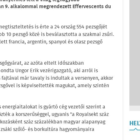
an 9. alkalommal megrendezett Effervescents du
egtiszteltetés is érte a 24 ország 554 pezsgőjét
bb 10 pezsgő közé is beválasztotta a szakmai zsűri.
tt francia, argentin, spanyol és olasz pezsgő
sgőgyárat, az azóta eltelt időszakban
ndta Ungor Erik vezérigazgató, aki arról is
fajtával már tavaly is indultak a versenyen, akkor
zsgővel is képviseltették magukat, amely szintén
energiaitalokat is gyártó cég vezetői szerint a
zték a korszerűséggel, ugyanis "a Royalsekt száz
lkozásként száz százalékban magyar alapanyag
HE
izsáki szőlő- és borkultúra hagyományaira