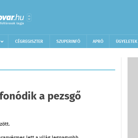
CÉGREGISZTER
SZUPERINFÓ
APRÓ
ÜGYELETEK
efonódik a pezsgő
zött.
aranyérmes lett a világ legnagyobb