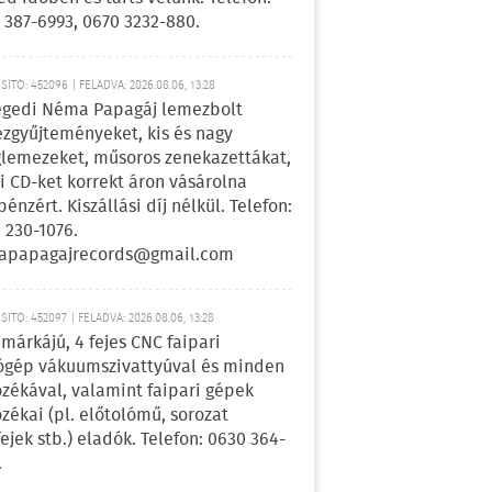
 387-6993, 0670 3232-880.
ÍTÓ: 452096 | FELADVA: 2026.08.06, 13:28
egedi Néma Papagáj lemezbolt
zgyűjteményeket, kis és nagy
lemezeket, műsoros zenekazettákat,
i CD-ket korrekt áron vásárolna
pénzért. Kiszállási díj nélkül. Telefon:
 230-1076.
apapagajrecords@gmail.com
ÍTÓ: 452097 | FELADVA: 2026.08.06, 13:28
márkájú, 4 fejes CNC faipari
gép vákuumszivattyúval és minden
ozékával, valamint faipari gépek
ozékai (pl. előtolómű, sorozat
fejek stb.) eladók. Telefon: 0630 364-
.