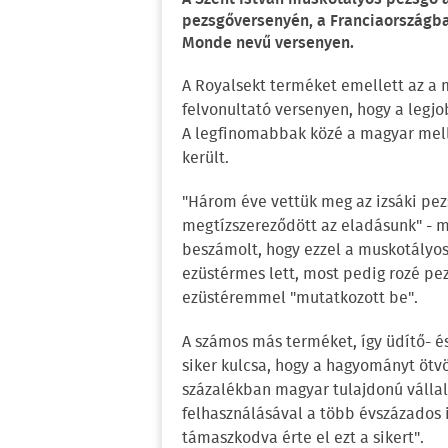
pezsgőversenyén, a Franciaországb
Monde nevű versenyen.
A Royalsekt terméket emellett az a m
felvonultató versenyen, hogy a legjo
A legfinomabbak közé a magyar melle
került.
"Három éve vettük meg az izsáki pez
megtízszereződött az eladásunk" - mo
beszámolt, hogy ezzel a muskotályos 
ezüstérmes lett, most pedig rozé pe
ezüstéremmel "mutatkozott be".
A számos más terméket, így üdítő- és 
siker kulcsa, hogy a hagyományt ötvö
százalékban magyar tulajdonú válla
felhasználásával a több évszázados 
támaszkodva érte el ezt a sikert".