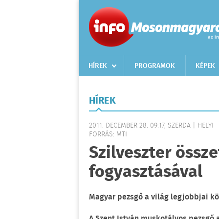
HÍREK
PROGRAMOK
KÉPEK
HÍREK
2011. DECEMBER 28. 09:17, SZERDA | HELYI
FORRÁS: MTI
Szilveszter össz
fogyasztásával
Magyar pezsgő a világ legjobbjai kö
A Szent István muskotályos pezsgő 