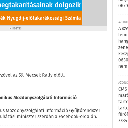
0670
AZONOS
A sz
HIRDETÉS
leme
hang
zene
kész
0630
nem
zővel az 59. Mecsek Rally előtt.
AZONOS
CMS 
maró
tronikus Mozdonyszolgálati Információ
tart
tart
ikus Mozdonyszolgálati Információ Gyűjtőrendszer
fúró
eruházási miniszter szerdán a Facebook-oldalán.
7784