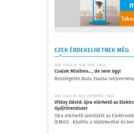
EZEK ÉRDEKELHETNEK MÉG
2026. JÚNIUS 09. 10:26, KEDD | HELYI
Csajok Miniben…, de nem úgy!
Beszélgetés Buza Zsuzsa rallyverseny
2026. MÁJUS 28. 08:00, CSÜTÖRTÖK | HELYI
Vitézy Dávid: újra elérhető az Elek
Gyűjtőrendszer
Újra elérhető szerdától az Elektron
(EMIG) - közölte a közlekedési és b