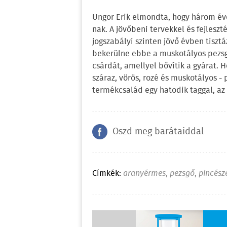
Ungor Erik elmondta, hogy három év
nak. A jövőbeni tervekkel és fejles
jogszabályi szinten jövő évben tiszt
bekerülne ebbe a muskotályos pezsg
csárdát, amellyel bővítik a gyárat. H
száraz, vörös, rozé és muskotályos -
termékcsalád egy hatodik taggal, az 
Oszd meg barátaiddal
Címkék:
aranyérmes
,
pezsgő
,
pincész