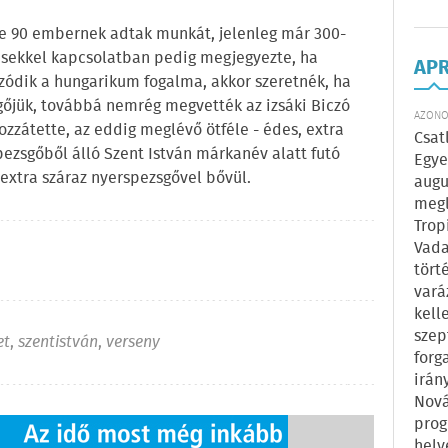
e 90 embernek adtak munkát, jelenleg már 300-
ztésekkel kapcsolatban pedig megjegyezte, ha
AP
ázódik a hungarikum fogalma, akkor szeretnék, ha
őjük, továbbá nemrég megvették az izsáki Biczó
AZONOS
ozzátette, az eddig meglévő ötféle - édes, extra
Csat
 pezsgőből álló Szent István márkanév alatt futó
Egye
extra száraz nyerspezsgővel bővül.
augu
megl
Trop
Vada
tört
vará
kell
szep
et
,
szentistván
,
verseny
forg
irán
Nová
prog
hely