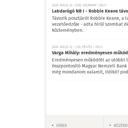
2026. MÁJUS 24. 12:00, VASÁRNAP | HELYI
Labdarúgó NB I - Robbie Keane távo
Távozik posztjáról Robbie Keane, a 
vezetőedzője - adta hírül szombat d
közleményben.
2026. MÁJUS 22. 11:00, PÉNTEK | HELYI
Varga Mihály: eredményesen működö
Eredményesen működött az utóbbi tö
összpontosító Magyar Nemzeti Bank 
még mondanom valamit, Ildikó? pod
HÍREK
KÖZÉRD