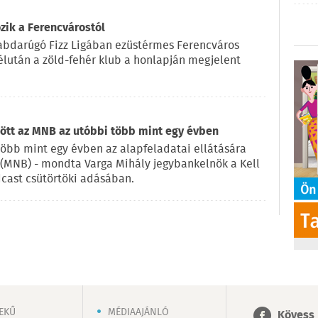
zik a Ferencvárostól
labdarúgó Fizz Ligában ezüstérmes Ferencváros
élután a zöld-fehér klub a honlapján megjelent
tt az MNB az utóbbi több mint egy évben
bb mint egy évben az alapfeladatai ellátására
(MNB) - mondta Varga Mihály jegybankelnök a Kell
cast csütörtöki adásában.
EKŰ
MÉDIAAJÁNLÓ
Kövess 