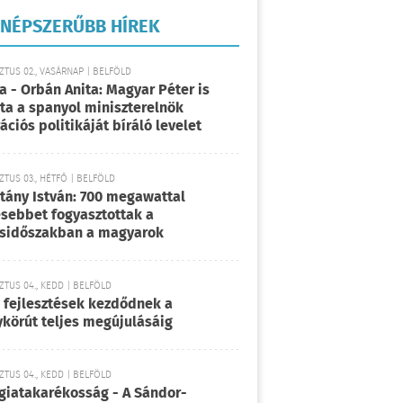
NÉPSZERŰBB HÍREK
TUS 02., VASÁRNAP | BELFÖLD
a - Orbán Anita: Magyar Péter is
rta a spanyol miniszterelnök
ációs politikáját bíráló levelet
TUS 03., HÉTFŐ | BELFÖLD
tány István: 700 megawattal
sebbet fogyasztottak a
sidőszakban a magyarok
TUS 04., KEDD | BELFÖLD
 fejlesztések kezdődnek a
körút teljes megújulásáig
TUS 04., KEDD | BELFÖLD
giatakarékosság - A Sándor-