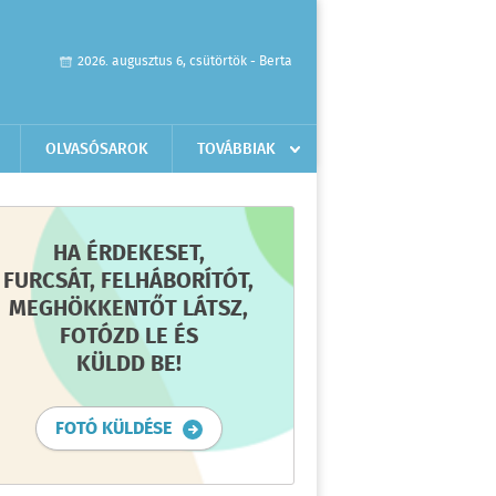
2026. augusztus 6, csütörtök - Berta
OLVASÓSAROK
TOVÁBBIAK
HA ÉRDEKESET,
FURCSÁT, FELHÁBORÍTÓT,
MEGHÖKKENTŐT LÁTSZ,
FOTÓZD LE ÉS
KÜLDD BE!
FOTÓ KÜLDÉSE