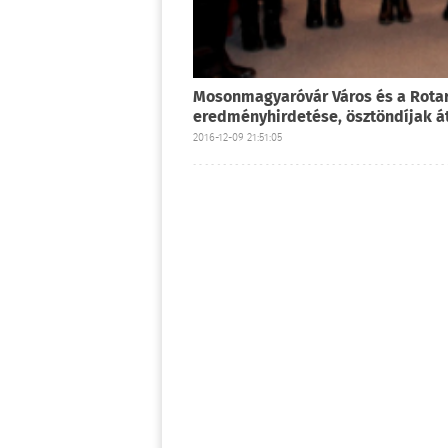
Mosonmagyaróvár Város és a Rota
eredményhirdetése, ösztöndíjak 
2016-12-09 21:51:05