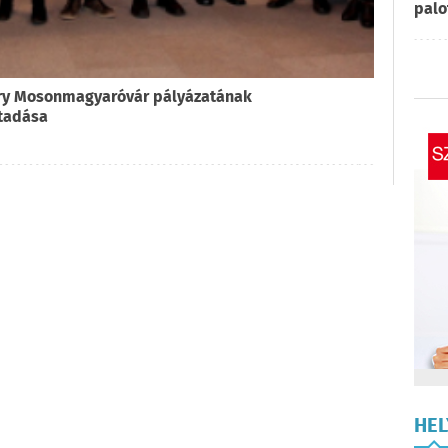
palo
ry Mosonmagyaróvár pályázatának
átadása
HE