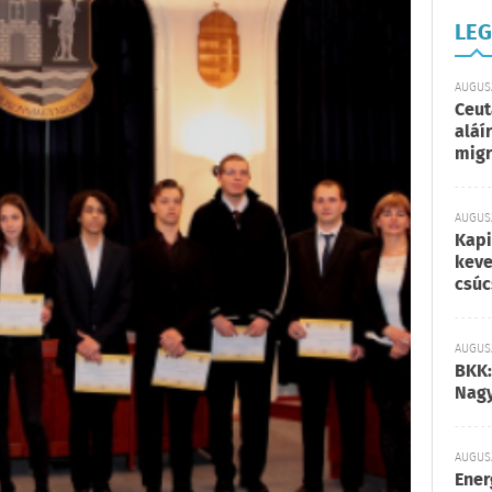
LEG
AUGUSZ
Ceut
aláí
migr
AUGUSZ
Kapi
keve
csúc
AUGUSZ
BKK:
Nagy
AUGUSZ
Ener