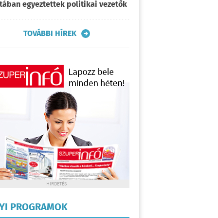
tában egyeztettek politikai vezetők
TOVÁBBI HÍREK
HIRDETÉS
LYI PROGRAMOK