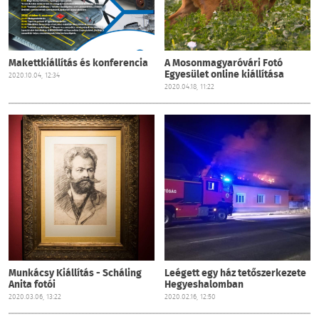
Makettkiállítás és konferencia
A Mosonmagyaróvári Fotó
Egyesület online kiállítása
2020.10.04, 12:34
2020.04.18, 11:22
Munkácsy Kiállítás - Scháling
Leégett egy ház tetőszerkezete
Anita fotói
Hegyeshalomban
2020.03.06, 13:22
2020.02.16, 12:50