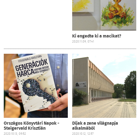
Ki engedte ki a macikat?
2020.11.09, 07:41
Országos Könyvtári Napok -
Díjak a zene világnapja
Steigervald Krisztián
alkalmából
2020.10.13, 09:52
2020.10.12, 12:57