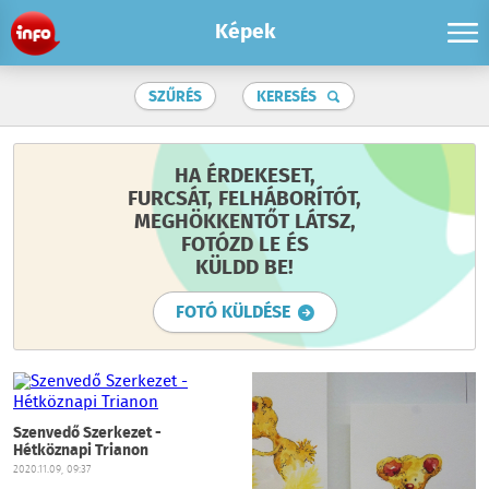
Képek
SZŰRÉS
KERESÉS
HA ÉRDEKESET,
FURCSÁT, FELHÁBORÍTÓT,
MEGHÖKKENTŐT LÁTSZ,
FOTÓZD LE ÉS
KÜLDD BE!
FOTÓ KÜLDÉSE
Szenvedő Szerkezet -
Hétköznapi Trianon
2020.11.09, 09:37