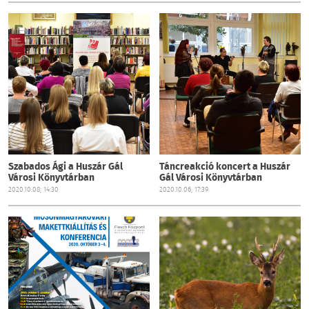
Szabados Ági a Huszár Gál
Táncreakció koncert a Huszár
Városi Könyvtárban
Gál Városi Könyvtárban
2020.10.08, 14:30
2020.10.06, 17:39