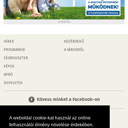
HIRDETÉS
HÍREK
KÖZÉRDEKŰ
PROGRAMOK
A VÁROSRÓL
CÉGREGISZTER
KÉPEK
APRÓ
ÜGYELETEK
Kövess minket a Facebook-on
A weboldal cookie-kat használ az online
felhasználói élmény növelése érdekében.