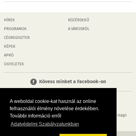
HÍREK
KÖZÉRDEKŰ
PROGRAMOK
A VÁROSRÓL
CÉGREGISZTER
KÉPEK
APRÓ
ÜGYELETEK
Kövess minket a Facebook-on
A weboldal cookie-kat használ az online
felhasználói élmény növelése érdekében.
Tudj meg többet városodról! Hírek, programok, képek, napi
További információ erről
menü, cégek…. és minden, ami Mosonmagyaróvár
Adatvédelmi Szabályzatunkban