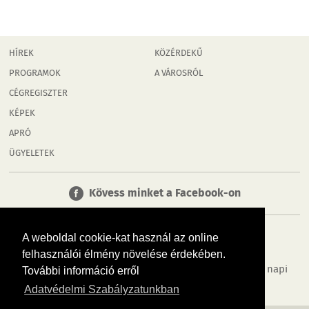
HÍREK
KÖZÉRDEKŰ
PROGRAMOK
A VÁROSRÓL
CÉGREGISZTER
KÉPEK
APRÓ
ÜGYELETEK
Kövess minket a Facebook-on
A weboldal cookie-kat használ az online
A weboldal cookie-kat használ az online
felhasználói élmény növelése érdekében.
felhasználói élmény növelése érdekében.
Tudj meg többet városodról! Hírek, programok, képek, napi
További információ erről
További információ erről
menü, cégek…. és minden, ami Mosonmagyaróvár
Adatvédelmi Szabályzatunkban
Adatvédelmi Szabályzatunkban