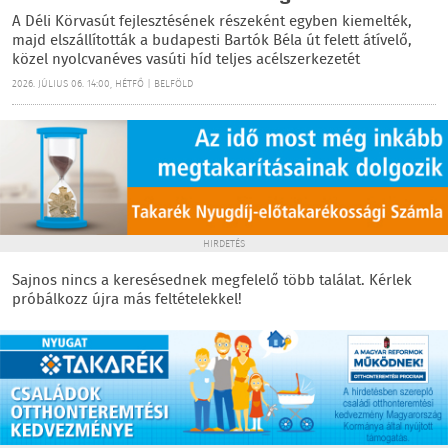
A Déli Körvasút fejlesztésének részeként egyben kiemelték,
majd elszállították a budapesti Bartók Béla út felett átívelő,
közel nyolcvanéves vasúti híd teljes acélszerkezetét
2026. JÚLIUS 06. 14:00, HÉTFŐ | BELFÖLD
HIRDETÉS
Sajnos nincs a keresésednek megfelelő több találat. Kérlek
próbálkozz újra más feltételekkel!