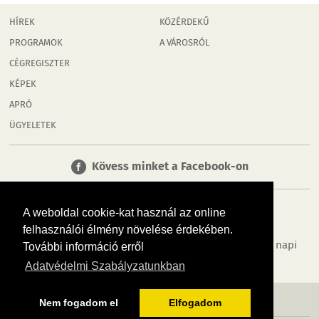
HÍREK
KÖZÉRDEKŰ
PROGRAMOK
A VÁROSRÓL
CÉGREGISZTER
KÉPEK
APRÓ
ÜGYELETEK
Kövess minket a Facebook-on
A weboldal cookie-kat használ az online
felhasználói élmény növelése érdekében.
Tudj meg többet városodról! Hírek, programok, képek, napi
További információ erről
menü, cégek…. és minden, ami Mosonmagyaróvár
Adatvédelmi Szabályzatunkban
MÉDIAAJÁNLÓ
ADATVÉDELEM
IMPRESSZUM
RÓLUNK
ÁSZF
Nem fogadom el
Elfogadom