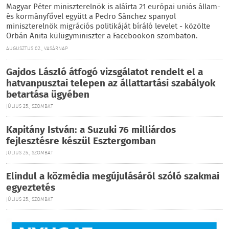
Magyar Péter miniszterelnök is aláírta 21 európai uniós állam-
és kormányfővel együtt a Pedro Sánchez spanyol
miniszterelnök migrációs politikáját bíráló levelet - közölte
Orbán Anita külügyminiszter a Facebookon szombaton.
AUGUSZTUS 02., VASÁRNAP
Gajdos László átfogó vizsgálatot rendelt el a
hatvanpusztai telepen az állattartási szabályok
betartása ügyében
JÚLIUS 25., SZOMBAT
Kapitány István: a Suzuki 76 milliárdos
fejlesztésre készül Esztergomban
JÚLIUS 25., SZOMBAT
Elindul a közmédia megújulásáról szóló szakmai
egyeztetés
JÚLIUS 25., SZOMBAT