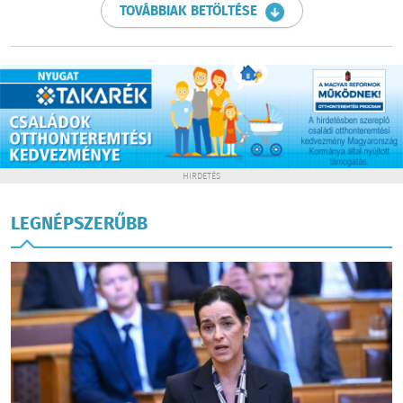
TOVÁBBIAK BETÖLTÉSE
HIRDETÉS
LEGNÉPSZERŰBB