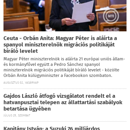
Ceuta - Orbán Anita: Magyar Péter is aláírta a
spanyol miniszterelnök migrációs politikáját
bíráló levelet
Magyar Péter miniszterelnök is aláírta 21 európai uniós állam-
és kormányfővel együtt a Pedro Sánchez spanyol
miniszterelnök migrációs politikáját bíráló levelet - közölte
Orbán Anita külügyminiszter a Facebookon szombaton.
AUGUSZTUS 02., VASÁRNAP
Gajdos László átfogó vizsgálatot rendelt el a
hatvanpusztai telepen az állattartási szabályok
betartása ügyében
JÚLIUS 25., SZOMBAT
Kapitány István: a Suzuki 76 milliárdos