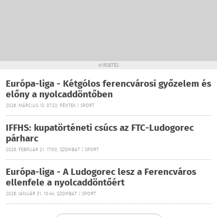
HIRDETÉS
Európa-liga - Kétgólos ferencvárosi győzelem és
előny a nyolcaddöntőben
2026. MÁRCIUS 13. 07:23, PÉNTEK | SPORT
IFFHS: kupatörténeti csúcs az FTC-Ludogorec
párharc
2026. FEBRUÁR 21. 17:00, SZOMBAT | SPORT
Európa-liga - A Ludogorec lesz a Ferencváros
ellenfele a nyolcaddöntőért
2026. JANUÁR 31. 10:44, SZOMBAT | SPORT