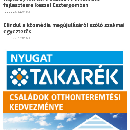
fejlesztésre készül Esztergomban
JÚLIUS 25., SZOMBAT
Elindul a közmédia megújulásáról szóló szakmai
egyeztetés
JÚLIUS 25., SZOMBAT