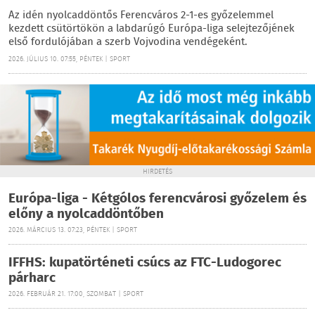
Az idén nyolcaddöntős Ferencváros 2-1-es győzelemmel
kezdett csütörtökön a labdarúgó Európa-liga selejtezőjének
első fordulójában a szerb Vojvodina vendégeként.
2026. JÚLIUS 10. 07:55, PÉNTEK | SPORT
HIRDETÉS
Európa-liga - Kétgólos ferencvárosi győzelem és
előny a nyolcaddöntőben
2026. MÁRCIUS 13. 07:23, PÉNTEK | SPORT
IFFHS: kupatörténeti csúcs az FTC-Ludogorec
párharc
2026. FEBRUÁR 21. 17:00, SZOMBAT | SPORT