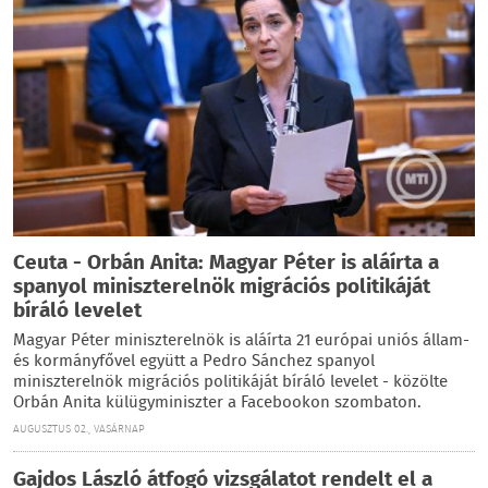
Ceuta - Orbán Anita: Magyar Péter is aláírta a
spanyol miniszterelnök migrációs politikáját
bíráló levelet
Magyar Péter miniszterelnök is aláírta 21 európai uniós állam-
és kormányfővel együtt a Pedro Sánchez spanyol
miniszterelnök migrációs politikáját bíráló levelet - közölte
Orbán Anita külügyminiszter a Facebookon szombaton.
AUGUSZTUS 02., VASÁRNAP
Gajdos László átfogó vizsgálatot rendelt el a