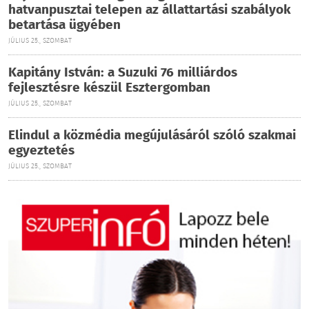
hatvanpusztai telepen az állattartási szabályok
betartása ügyében
JÚLIUS 25., SZOMBAT
Kapitány István: a Suzuki 76 milliárdos
fejlesztésre készül Esztergomban
JÚLIUS 25., SZOMBAT
Elindul a közmédia megújulásáról szóló szakmai
egyeztetés
JÚLIUS 25., SZOMBAT