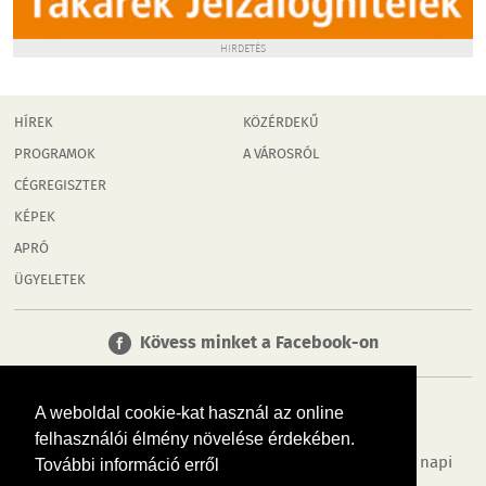
HIRDETÉS
HÍREK
KÖZÉRDEKŰ
PROGRAMOK
A VÁROSRÓL
CÉGREGISZTER
KÉPEK
APRÓ
ÜGYELETEK
Kövess minket a Facebook-on
A weboldal cookie-kat használ az online
felhasználói élmény növelése érdekében.
Tudj meg többet városodról! Hírek, programok, képek, napi
További információ erről
menü, cégek…. és minden, ami Mosonmagyaróvár