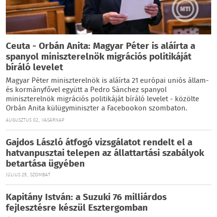
Ceuta - Orbán Anita: Magyar Péter is aláírta a
spanyol miniszterelnök migrációs politikáját
bíráló levelet
Magyar Péter miniszterelnök is aláírta 21 európai uniós állam-
és kormányfővel együtt a Pedro Sánchez spanyol
miniszterelnök migrációs politikáját bíráló levelet - közölte
Orbán Anita külügyminiszter a Facebookon szombaton.
AUGUSZTUS 02., VASÁRNAP
Gajdos László átfogó vizsgálatot rendelt el a
hatvanpusztai telepen az állattartási szabályok
betartása ügyében
JÚLIUS 25., SZOMBAT
Kapitány István: a Suzuki 76 milliárdos
fejlesztésre készül Esztergomban