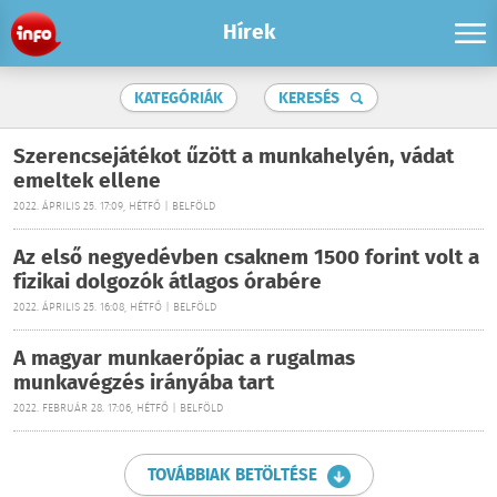
Hírek
KATEGÓRIÁK
KERESÉS
Szerencsejátékot űzött a munkahelyén, vádat
emeltek ellene
2022. ÁPRILIS 25. 17:09, HÉTFŐ | BELFÖLD
Az első negyedévben csaknem 1500 forint volt a
fizikai dolgozók átlagos órabére
2022. ÁPRILIS 25. 16:08, HÉTFŐ | BELFÖLD
A magyar munkaerőpiac a rugalmas
munkavégzés irányába tart
2022. FEBRUÁR 28. 17:06, HÉTFŐ | BELFÖLD
TOVÁBBIAK BETÖLTÉSE