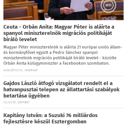
Ceuta - Orbán Anita: Magyar Péter is aláírta a
spanyol miniszterelnök migrációs politikáját
bíráló levelet
Magyar Péter miniszterelnök is aláírta 21 európai uniós állam-
és kormányfővel együtt a Pedro Sánchez spanyol
miniszterelnök migrációs politikáját bíráló levelet - közölte
Orbán Anita külügyminiszter a Facebookon szombaton.
AUGUSZTUS 02., VASÁRNAP
Gajdos László átfogó vizsgálatot rendelt el a
hatvanpusztai telepen az állattartási szabályok
betartása ügyében
JÚLIUS 25., SZOMBAT
Kapitány István: a Suzuki 76 milliárdos
fejlesztésre készül Esztergomban