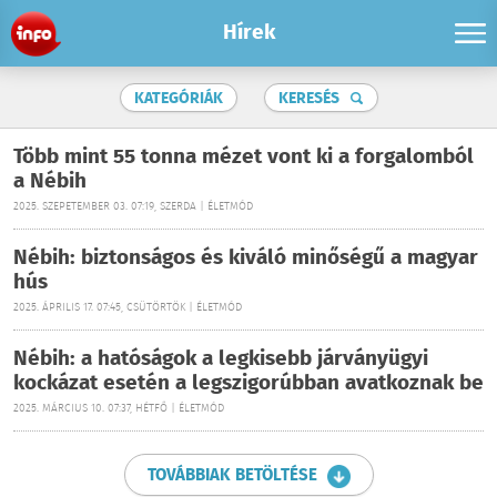
Hírek
KATEGÓRIÁK
KERESÉS
Több mint 55 tonna mézet vont ki a forgalomból
a Nébih
2025. SZEPETEMBER 03. 07:19, SZERDA | ÉLETMÓD
Nébih: biztonságos és kiváló minőségű a magyar
hús
2025. ÁPRILIS 17. 07:45, CSÜTÖRTÖK | ÉLETMÓD
Nébih: a hatóságok a legkisebb járványügyi
kockázat esetén a legszigorúbban avatkoznak be
2025. MÁRCIUS 10. 07:37, HÉTFŐ | ÉLETMÓD
TOVÁBBIAK BETÖLTÉSE