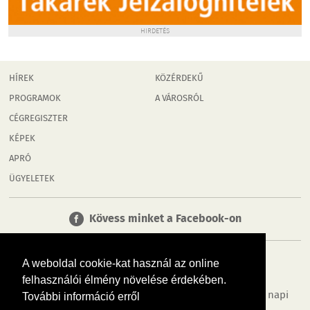
HIRDETÉS
HÍREK
KÖZÉRDEKŰ
PROGRAMOK
A VÁROSRÓL
CÉGREGISZTER
KÉPEK
APRÓ
ÜGYELETEK
Kövess minket a Facebook-on
A weboldal cookie-kat használ az online
felhasználói élmény növelése érdekében.
Tudj meg többet városodról! Hírek, programok, képek, napi
További információ erről
menü, cégek…. és minden, ami Mosonmagyaróvár