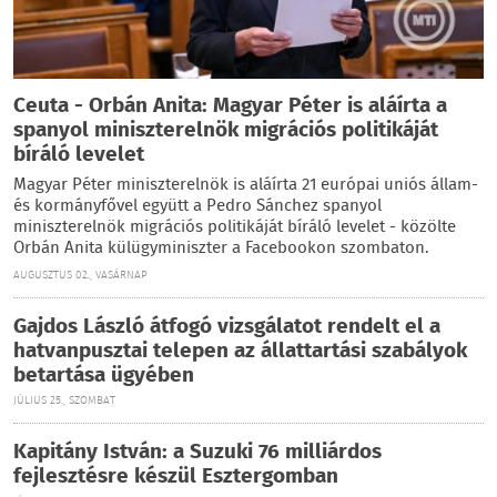
Ceuta - Orbán Anita: Magyar Péter is aláírta a
spanyol miniszterelnök migrációs politikáját
bíráló levelet
Magyar Péter miniszterelnök is aláírta 21 európai uniós állam-
és kormányfővel együtt a Pedro Sánchez spanyol
miniszterelnök migrációs politikáját bíráló levelet - közölte
Orbán Anita külügyminiszter a Facebookon szombaton.
AUGUSZTUS 02., VASÁRNAP
Gajdos László átfogó vizsgálatot rendelt el a
hatvanpusztai telepen az állattartási szabályok
betartása ügyében
JÚLIUS 25., SZOMBAT
Kapitány István: a Suzuki 76 milliárdos
fejlesztésre készül Esztergomban