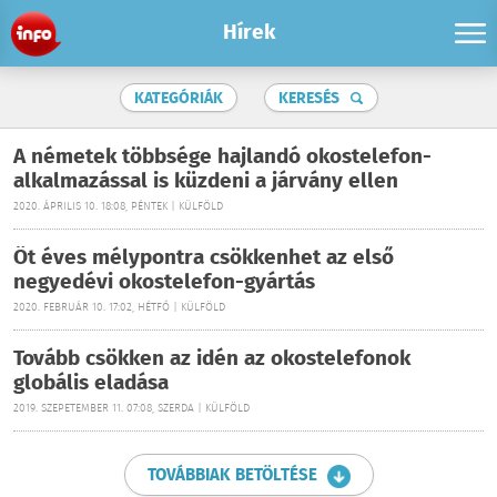
Hírek
KATEGÓRIÁK
KERESÉS
A németek többsége hajlandó okostelefon-
alkalmazással is küzdeni a járvány ellen
2020. ÁPRILIS 10. 18:08, PÉNTEK | KÜLFÖLD
Öt éves mélypontra csökkenhet az első
negyedévi okostelefon-gyártás
2020. FEBRUÁR 10. 17:02, HÉTFŐ | KÜLFÖLD
Tovább csökken az idén az okostelefonok
globális eladása
2019. SZEPETEMBER 11. 07:08, SZERDA | KÜLFÖLD
TOVÁBBIAK BETÖLTÉSE