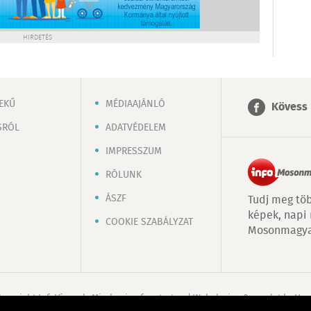
HIRDETÉS
EKŰ
MÉDIAAJÁNLÓ
Kövess 
SRÓL
ADATVÉDELEM
IMPRESSZUM
RÓLUNK
ÁSZF
Tudj meg töb
képek, napi
COOKIE SZABÁLYZAT
Mosonmagya
Copyright InfoVárosok. Minden jog fenntartva. | Web design & arculat by
Voo