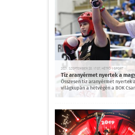
2021. SZEPTEMBER 20. 17:07, HÉTFŐ | SPORT
Tíz aranyérmet nyertek a mag
Összesen tíz aranyérmet nyertek a
világkupán a hétvégén a BOK Csa