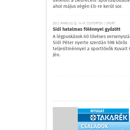
délelőtt a Debreceni Sportuszodába
ahol május végén Eb-re kerül sor.
2012. MÁRCIUS 22. 14:19, CSÜTÖRTÖK | SPORT
Sidi hatalmas fölénnyel győzött
A légpuskások 60 lövéses versenysz
Sidi Péter nyerte szerdán 598 körös
teljesítménnyel a sportlövők Kuvait 
jén.