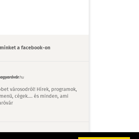
minket a facebook-on
bet városodról! Hírek, programok,
 menü, cégek…. és minden, ami
róvár
v