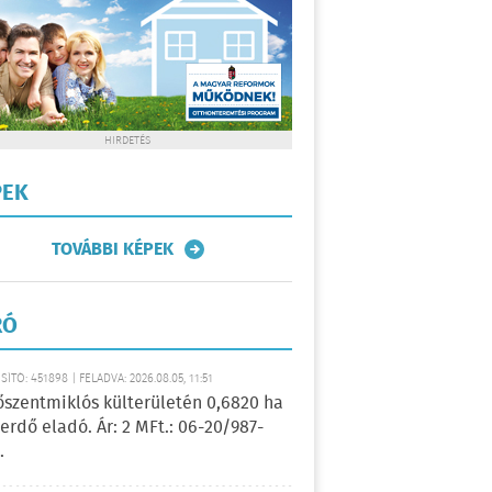
HIRDETÉS
PEK
TOVÁBBI KÉPEK
RÓ
ÍTÓ: 451898 | FELADVA: 2026.08.05, 11:51
őszentmiklós külterületén 0,6820 ha
erdő eladó. Ár: 2 MFt.: 06-20/987-
.