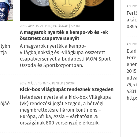
AZONOS
Fert
akác
0855
2018. ÁPRILIS 29. 11:07, VASÁRNAP | SPORT
A magyarok nyerték a kempo-vb és -vk
összetett csapatversenyét
AZONOS
elyén
A magyarok nyerték a kempo-
Elad
rtja
világbajnokság és -világkupa összetett
Fere
csapatversenyét a budapesti MOM Sport
ener
Uszoda és Sportközpontban.
2015
udva
2012. MÁJUS 18. 07:19, PÉNTEK | SPORT
79,5
Kick-box Világkupát rendeznek Szegeden
4331
Hetedszer nyerte el a kick-box Világkupa
http
tójáé
(Vk) rendezési jogát Szeged; a hétvégi
megmérettetésre három kontinens –
Európa, Afrika, Ázsia – várhatóan 25
országának 800 versenyzője érkezik.