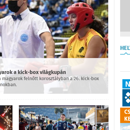
HE
yarok a kick-box világkupán
 magyarok felnőtt korosztályban a 26. kick-box
rnokban.