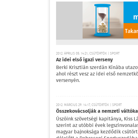
2012. ÁPRILIS 05. 14:21, CSÜTÖRTÖK | SPORT
Az idei első igazi verseny
Berki Krisztián szerdán Kínába utazo
ahol részt vesz az idei első nemzetkö
versenyén.
2012. MÁRCIUS 29. 14:17, CSÜTÖRTÖK | SPORT
Összekovácsolják a nemzeti váltóka
Úszóink szövetségi kapitánya, Kiss L
szerint az utóbbi évek legszínvonal
magyar bajnoksága kezdődik csütör