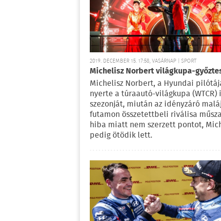
2019. DECEMBER 15. 17:58, VASÁRNAP | SPORT
Michelisz Norbert világkupa-győzte
Michelisz Norbert, a Hyundai pilótáj
nyerte a túraautó-világkupa (WTCR) 
szezonját, miután az idényzáró malá
futamon összetettbeli riválisa műsz
hiba miatt nem szerzett pontot, Mic
pedig ötödik lett.