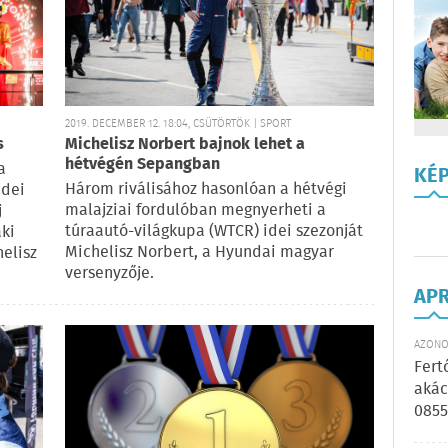
2019. DECEMBER 12. 18:04, CSÜTÖRTÖK | SPORT
s
Michelisz Norbert bajnok lehet a
hétvégén Sepangban
a
KÉ
Három riválisához hasonlóan a hétvégi
idei
malajziai fordulóban megnyerheti a
j
túraautó-világkupa (WTCR) idei szezonját
aki
Michelisz Norbert, a Hyundai magyar
helisz
versenyzője.
AP
AZONOS
Fert
akác
0855