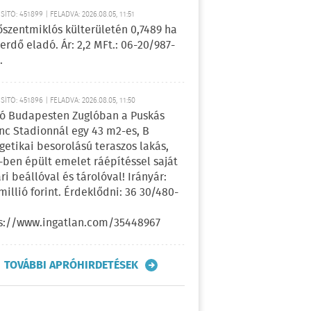
ÍTÓ: 451899 | FELADVA: 2026.08.05, 11:51
őszentmiklós külterületén 0,7489 ha
erdő eladó. Ár: 2,2 MFt.: 06-20/987-
.
ÍTÓ: 451896 | FELADVA: 2026.08.05, 11:50
ó Budapesten Zuglóban a Puskás
nc Stadionnál egy 43 m2-es, B
getikai besorolású teraszos lakás,
-ben épült emelet ráépítéssel saját
ri beállóval és tárolóval! Irányár:
 millió forint. Érdeklődni: 36 30/480-
s://www.ingatlan.com/35448967
TOVÁBBI APRÓHIRDETÉSEK