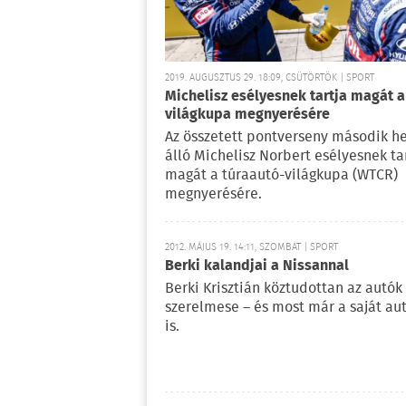
2019. AUGUSZTUS 29. 18:09, CSÜTÖRTÖK | SPORT
Michelisz esélyesnek tartja magát a
világkupa megnyerésére
Az összetett pontverseny második h
álló Michelisz Norbert esélyesnek ta
magát a túraautó-világkupa (WTCR)
megnyerésére.
2012. MÁJUS 19. 14:11, SZOMBAT | SPORT
Berki kalandjai a Nissannal
Berki Krisztián köztudottan az autók
szerelmese – és most már a saját au
is.