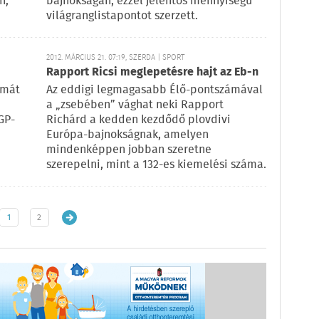
n,
bajnokságán, ezzel jelentős mennyiségű
világranglistapontot szerzett.
2012. MÁRCIUS 21. 07:19, SZERDA | SPORT
Rapport Ricsi meglepetésre hajt az Eb-n
ámát
Az eddigi legmagasabb Élő-pontszámával
a „zsebében” vághat neki Rapport
GP-
Richárd a kedden kezdődő plovdivi
Európa-bajnokságnak, amelyen
mindenképpen jobban szeretne
szerepelni, mint a 132-es kiemelési száma.
1
2