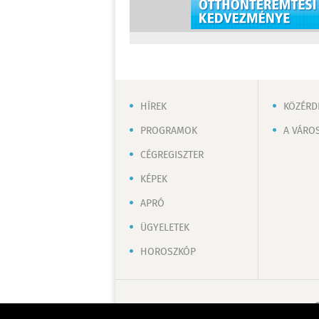
HÍREK
KÖZÉRD
PROGRAMOK
A VÁRO
CÉGREGISZTER
KÉPEK
APRÓ
ÜGYELETEK
HOROSZKÓP