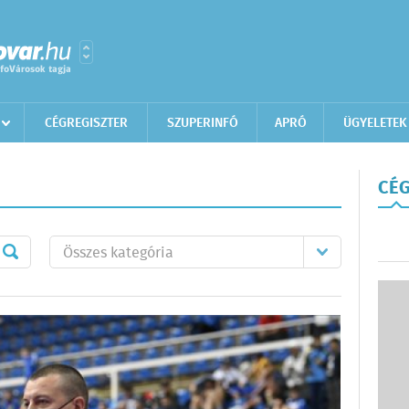
CÉGREGISZTER
SZUPERINFÓ
APRÓ
ÜGYELETEK
CÉG