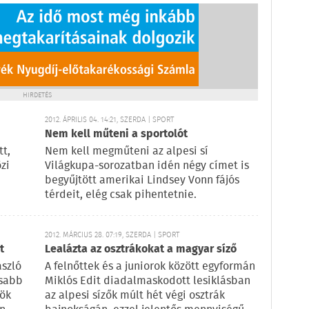
HIRDETÉS
2012. ÁPRILIS 04. 14:21, SZERDA | SPORT
Nem kell műteni a sportolót
tt,
Nem kell megműteni az alpesi sí
zi
Világkupa-sorozatban idén négy címet is
begyűjtött amerikai Lindsey Vonn fájós
térdeit, elég csak pihentetnie.
2012. MÁRCIUS 28. 07:19, SZERDA | SPORT
t
Lealázta az osztrákokat a magyar síző
ászló
A felnőttek és a juniorok között egyformán
asabb
Miklós Edit diadalmaskodott lesiklásban
tök
az alpesi sízők múlt hét végi osztrák