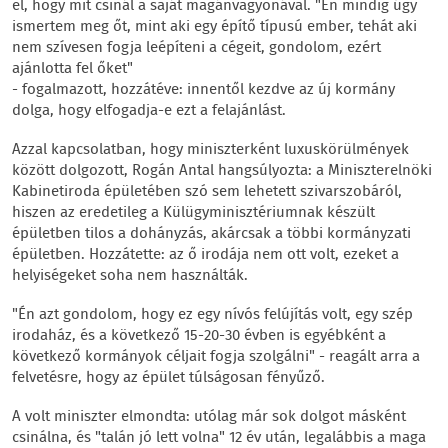
el, hogy mit csinál a saját magánvagyonával. "Én mindig úgy
ismertem meg őt, mint aki egy építő típusú ember, tehát aki
nem szívesen fogja leépíteni a cégeit, gondolom, ezért
ajánlotta fel őket"
- fogalmazott, hozzátéve: innentől kezdve az új kormány
dolga, hogy elfogadja-e ezt a felajánlást.
Azzal kapcsolatban, hogy miniszterként luxuskörülmények
között dolgozott, Rogán Antal hangsúlyozta: a Miniszterelnöki
Kabinetiroda épületében szó sem lehetett szivarszobáról,
hiszen az eredetileg a Külügyminisztériumnak készült
épületben tilos a dohányzás, akárcsak a többi kormányzati
épületben. Hozzátette: az ő irodája nem ott volt, ezeket a
helyiségeket soha nem használták.
"Én azt gondolom, hogy ez egy nívós felújítás volt, egy szép
irodaház, és a következő 15-20-30 évben is egyébként a
következő kormányok céljait fogja szolgálni" - reagált arra a
felvetésre, hogy az épület túlságosan fényűző.
A volt miniszter elmondta: utólag már sok dolgot másként
csinálna, és "talán jó lett volna" 12 év után, legalábbis a maga