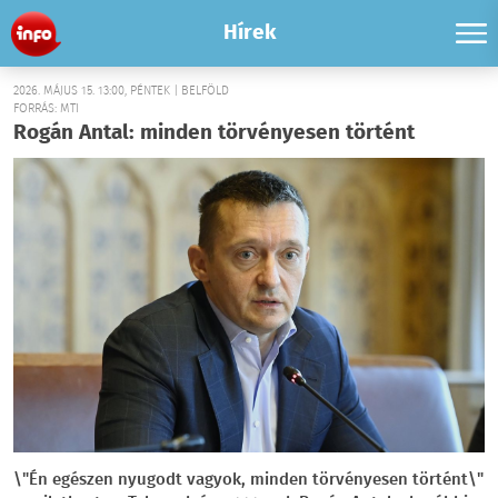
Hírek
2026. MÁJUS 15. 13:00, PÉNTEK | BELFÖLD
FORRÁS: MTI
Rogán Antal: minden törvényesen történt
\"Én egészen nyugodt vagyok, minden törvényesen történt\"