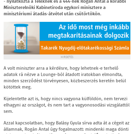
- nyilatkozta a Telexnek és a 444-nek Rogán Antal a korábbi
Miniszterelnöki Kabinetiroda egykori minisztere a
minisztériumi átadás-átvétel után csütörtökön.
HIRDETÉS
A volt miniszter arra a kérdésre, hogy lehetnek-e terhelő
adatok rá nézve a Lounge-ból átadott iratokban elmondta,
minden szerződést törvényesen, közbeszerzés keretén belül
kötöttek meg.
Kijelentette azt is, hogy nincs vagyona külföldön, nem tervezi
elhagyni az országot, és nem tart a vagyonosodási vizsgálattól
sem.
Azzal kapcsolatban, hogy Balásy Gyula sírva adta át a cégeit az
államnak, Rogán Antal úgy fogalmazott: mindenki maga dönti