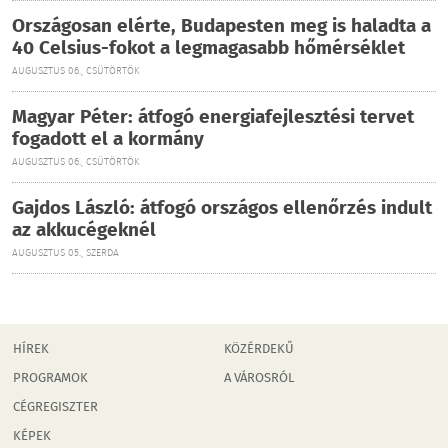
Országosan elérte, Budapesten meg is haladta a
40 Celsius-fokot a legmagasabb hőmérséklet
AUGUSZTUS 06., CSÜTÖRTÖK
Magyar Péter: átfogó energiafejlesztési tervet
fogadott el a kormány
AUGUSZTUS 06., CSÜTÖRTÖK
Gajdos László: átfogó országos ellenőrzés indult
az akkucégeknél
AUGUSZTUS 05., SZERDA
HÍREK
KÖZÉRDEKŰ
PROGRAMOK
A VÁROSRÓL
CÉGREGISZTER
KÉPEK