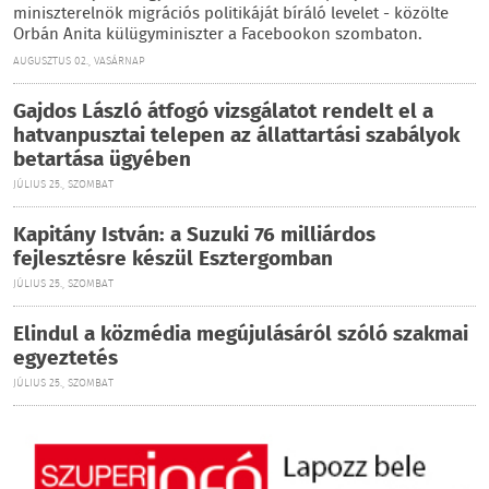
miniszterelnök migrációs politikáját bíráló levelet - közölte
Orbán Anita külügyminiszter a Facebookon szombaton.
AUGUSZTUS 02., VASÁRNAP
Gajdos László átfogó vizsgálatot rendelt el a
hatvanpusztai telepen az állattartási szabályok
betartása ügyében
JÚLIUS 25., SZOMBAT
Kapitány István: a Suzuki 76 milliárdos
fejlesztésre készül Esztergomban
JÚLIUS 25., SZOMBAT
Elindul a közmédia megújulásáról szóló szakmai
egyeztetés
JÚLIUS 25., SZOMBAT