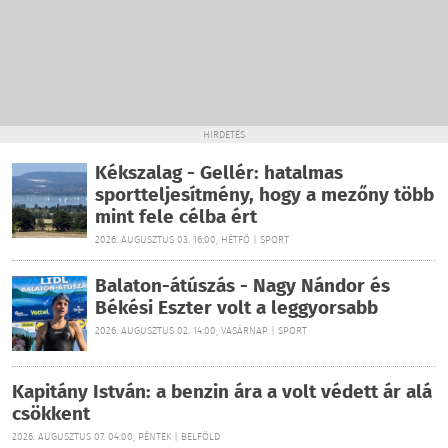
HIRDETÉS
Kékszalag - Gellér: hatalmas
sportteljesítmény, hogy a mezőny több
mint fele célba ért
2026. AUGUSZTUS 03. 16:00, HÉTFŐ | SPORT
Balaton-átúszás - Nagy Nándor és
Békési Eszter volt a leggyorsabb
2026. AUGUSZTUS 02. 14:00, VASÁRNAP | SPORT
Kapitány István: a benzin ára a volt védett ár alá
csökkent
2026. AUGUSZTUS 07. 04:00, PÉNTEK | BELFÖLD