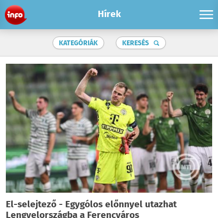
Hírek
KATEGÓRIÁK
KERESÉS
El-selejtező - Egygólos előnnyel utazhat
Lengyelországba a Ferencváros